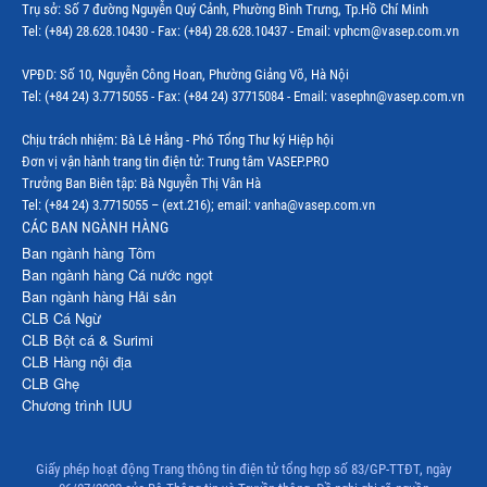
Trụ sở: Số 7 đường Nguyễn Quý Cảnh, Phường Bình Trưng, Tp.Hồ Chí Minh
Tel: (+84) 28.628.10430 - Fax: (+84) 28.628.10437 - Email: vphcm@vasep.com.vn
VPĐD: Số 10, Nguyễn Công Hoan, Phường Giảng Võ, Hà Nội
Tel: (+84 24) 3.7715055 - Fax: (+84 24) 37715084 - Email: vasephn@vasep.com.vn
Chịu trách nhiệm: Bà Lê Hằng - Phó Tổng Thư ký Hiệp hội
Đơn vị vận hành trang tin điện tử: Trung tâm VASEP.PRO
Trưởng Ban Biên tập: Bà Nguyễn Thị Vân Hà
Tel: (+84 24) 3.7715055 – (ext.216); email: vanha@vasep.com.vn
CÁC BAN NGÀNH HÀNG
Ban ngành hàng Tôm
Ban ngành hàng Cá nước ngọt
Ban ngành hàng Hải sản
CLB Cá Ngừ
CLB Bột cá & Surimi
CLB Hàng nội địa
CLB Ghẹ
Chương trình IUU
Giấy phép hoạt động Trang thông tin điện tử tổng hợp số 83/GP-TTĐT, ngày