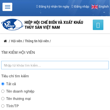
Đăng ký nhận tin ngày
Đăng nhập
English
HIỆP HỘI CHẾ BIẾN VÀ XUẤT KHẨU
THỦY SẢN VIỆT NAM
/
Hội viên
/
Thông tin hội viên
/
TÌM KIẾM HỘI VIÊN
Tiêu chí tìm kiếm
Tất cả
Tên doanh nghiệp
Tên thương mại
Tỉnh/TP