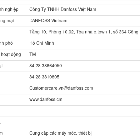
nh nghiệp
Công Ty TNHH Danfoss Việt Nam
ơng mại
DANFOSS Vietnam
Tầng 10, Phòng 10.02, Tòa nhà e.town 1, số 364 Cộng
nh phố
Hồ Chí Minh
 hoạt động
TM
ại
84 28 38664050
84 28 3810805
Customercare.vn@danfoss.com
www.danfoss.cm
L
ẩm
Cung câp các máy móc, thiết bị