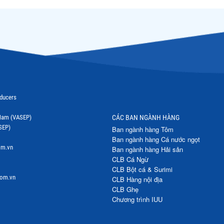
oducers
t Nam (VASEP)
CÁC BAN NGÀNH HÀNG
SEP)
Ban ngành hàng Tôm
Ban ngành hàng Cá nước ngọt
om.vn
Ban ngành hàng Hải sản
CLB Cá Ngừ
CLB Bột cá & Surimi
com.vn
CLB Hàng nội địa
CLB Ghẹ
Chương trình IUU