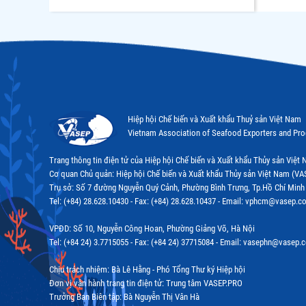
Hiệp hội Chế biến và Xuất khẩu Thuỷ sản Việt Nam
Vietnam Association of Seafood Exporters and Pr
Trang thông tin điện tử của Hiệp hội Chế biến và Xuất khẩu Thủy sản Việ
Cơ quan Chủ quản: Hiệp hội Chế biến và Xuất khẩu Thủy sản Việt Nam (VA
Trụ sở: Số 7 đường Nguyễn Quý Cảnh, Phường Bình Trưng, Tp.Hồ Chí Minh
Tel: (+84) 28.628.10430 - Fax: (+84) 28.628.10437 - Email: vphcm@vasep.c
VPĐD: Số 10, Nguyễn Công Hoan, Phường Giảng Võ, Hà Nội
Tel: (+84 24) 3.7715055 - Fax: (+84 24) 37715084 - Email: vasephn@vasep.
Chịu trách nhiệm: Bà Lê Hằng - Phó Tổng Thư ký Hiệp hội
Đơn vị vận hành trang tin điện tử: Trung tâm VASEP.PRO
Trưởng Ban Biên tập: Bà Nguyễn Thị Vân Hà