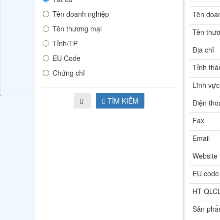
Tên doanh nghiệp
Tên doa
Tên thương mại
Tên thư
Tỉnh/TP
Địa chỉ
EU Code
Tỉnh thà
Chứng chỉ
Lĩnh vực
TÌM KIẾM
Điện tho
Fax
Email
Website
EU code
HT QLC
Sản ph