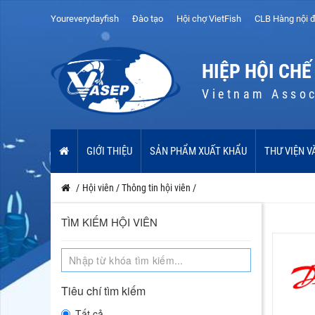
Youreverydayfish
Đào tạo
Hội chợ VietFish
CLB Hàng nội đ
HIỆP HỘI CHẾ
Vietnam Assoc
GIỚI THIỆU
SẢN PHẨM XUẤT KHẨU
THƯ VIỆN V
/
Hội viên
/
Thông tin hội viên
/
TÌM KIẾM HỘI VIÊN
Tiêu chí tìm kiếm
Tất cả