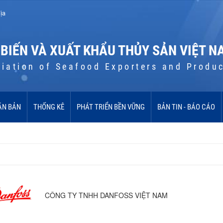
ịa
 BIẾN VÀ XUẤT KHẨU THỦY SẢN VIỆT N
iation of Seafood Exporters and Produ
ĂN BẢN
THỐNG KÊ
PHÁT TRIỂN BỀN VỮNG
BẢN TIN - BÁO CÁO
CÔNG TY TNHH DANFOSS VIỆT NAM