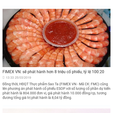
FIMEX VN: sẽ phát hành hơn 8 triệu cổ phiếu, tỷ lệ 100:20
13:33 25/03/2019
Đồng thời, HĐQT Thực phẩm Sao Ta (FIMEX VN - Mã CK: FMC) cũng
lên phương án phát hành cổ phiếu ESOP với số lượng cổ phần dự kiến
phát hành là 804.000 đơn vị, giá phát hành 10.000 đồng/cp, tương
đương tổng giá trị phát hành là 8,04 tỷ đồng.