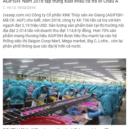
AGIFISH: Năm 2018 tập trung xuất khẩu cá tra đi Châu Á
16:12 19/02/2019
(vasep.com.vn) Công ty Cổ phần XNK Thủy sản An Giang (AGIFISH -
Mã CK: AGF) cho biết, năm 2018, công ty XK 736 tấn cá tra với kim
ngạch đạt 2,19 triệu USD. Sản lượng sản phẩm bán tại thị trường nội
địa đạt 2.014 tấn với doanh thu đạt 114,8 tỷ đồng. Hơn 70% sản
phẩm mang thương hiệu AGIFISH được tiêu thụ mạnh tại các hệ
thống siêu thị Saigon Coop Mart, Mega market, Big C, Lotte… còn lại
phân phối thông qua các đại lý trên cả nước.