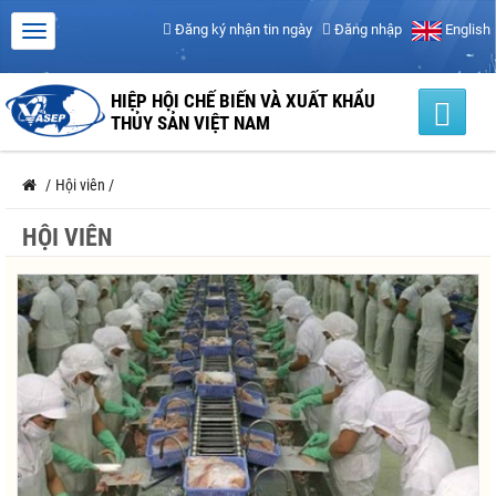
Đăng ký nhận tin ngày
Đăng nhập
English
HIỆP HỘI CHẾ BIẾN VÀ XUẤT KHẨU
THỦY SẢN VIỆT NAM
/
Hội viên
/
HỘI VIÊN