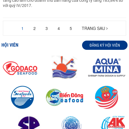
tăng cao làm cho doanh thu bán hàng của công ty tăng 183,84% so
với quý IV/2017.
1
2
3
4
5
TRANG SAU
HỘI VIÊN
ĐĂNG KÝ HỘI VIÊN