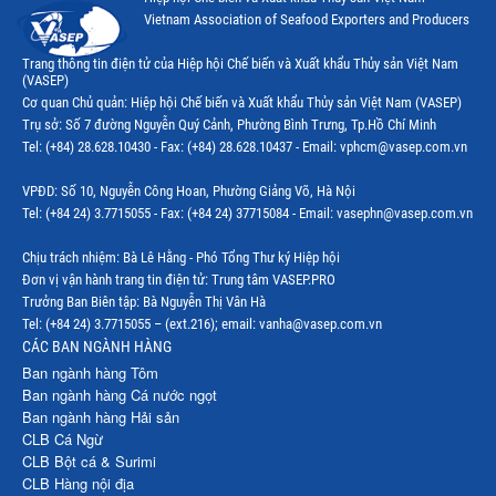
Vietnam Association of Seafood Exporters and Producers
Trang thông tin điện tử của Hiệp hội Chế biến và Xuất khẩu Thủy sản Việt Nam
(VASEP)
Cơ quan Chủ quản: Hiệp hội Chế biến và Xuất khẩu Thủy sản Việt Nam (VASEP)
Trụ sở: Số 7 đường Nguyễn Quý Cảnh, Phường Bình Trưng, Tp.Hồ Chí Minh
Tel: (+84) 28.628.10430 - Fax: (+84) 28.628.10437 - Email: vphcm@vasep.com.vn
VPĐD: Số 10, Nguyễn Công Hoan, Phường Giảng Võ, Hà Nội
Tel: (+84 24) 3.7715055 - Fax: (+84 24) 37715084 - Email: vasephn@vasep.com.vn
Chịu trách nhiệm: Bà Lê Hằng - Phó Tổng Thư ký Hiệp hội
Đơn vị vận hành trang tin điện tử: Trung tâm VASEP.PRO
Trưởng Ban Biên tập: Bà Nguyễn Thị Vân Hà
Tel: (+84 24) 3.7715055 – (ext.216); email: vanha@vasep.com.vn
CÁC BAN NGÀNH HÀNG
Ban ngành hàng Tôm
Ban ngành hàng Cá nước ngọt
Ban ngành hàng Hải sản
CLB Cá Ngừ
CLB Bột cá & Surimi
CLB Hàng nội địa