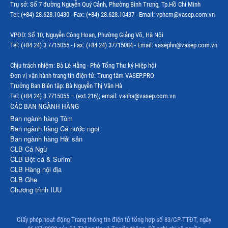
Trụ sở: Số 7 đường Nguyễn Quý Cảnh, Phường Bình Trưng, Tp.Hồ Chí Minh
Tel: (+84) 28.628.10430 - Fax: (+84) 28.628.10437 - Email: vphcm@vasep.com.vn
VPĐD: Số 10, Nguyễn Công Hoan, Phường Giảng Võ, Hà Nội
Tel: (+84 24) 3.7715055 - Fax: (+84 24) 37715084 - Email: vasephn@vasep.com.vn
Chịu trách nhiệm: Bà Lê Hằng - Phó Tổng Thư ký Hiệp hội
Đơn vị vận hành trang tin điện tử: Trung tâm VASEP.PRO
Trưởng Ban Biên tập: Bà Nguyễn Thị Vân Hà
Tel: (+84 24) 3.7715055 – (ext.216); email: vanha@vasep.com.vn
CÁC BAN NGÀNH HÀNG
Ban ngành hàng Tôm
Ban ngành hàng Cá nước ngọt
Ban ngành hàng Hải sản
CLB Cá Ngừ
CLB Bột cá & Surimi
CLB Hàng nội địa
CLB Ghẹ
Chương trình IUU
Giấy phép hoạt động Trang thông tin điện tử tổng hợp số 83/GP-TTĐT, ngày