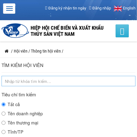
Đăng ký nhận tin ngày
Đăng nhập
English
HIỆP HỘI CHẾ BIẾN VÀ XUẤT KHẨU
THỦY SẢN VIỆT NAM
/
Hội viên
/
Thông tin hội viên
/
TÌM KIẾM HỘI VIÊN
Tiêu chí tìm kiếm
Tất cả
Tên doanh nghiệp
Tên thương mại
Tỉnh/TP