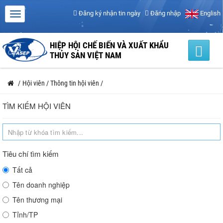
Đăng ký nhận tin ngày
Đăng nhập
English
HIỆP HỘI CHẾ BIẾN VÀ XUẤT KHẨU
THỦY SẢN VIỆT NAM
/
Hội viên
/
Thông tin hội viên
/
TÌM KIẾM HỘI VIÊN
Tiêu chí tìm kiếm
Tất cả
Tên doanh nghiệp
Tên thương mại
Tỉnh/TP