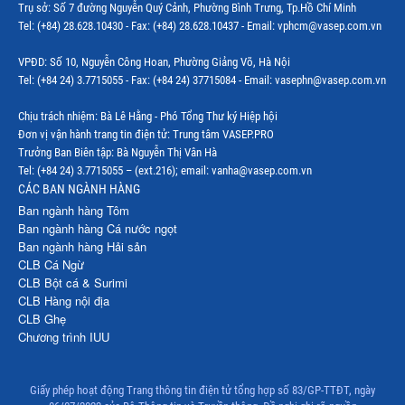
Trụ sở: Số 7 đường Nguyễn Quý Cảnh, Phường Bình Trưng, Tp.Hồ Chí Minh
Tel: (+84) 28.628.10430 - Fax: (+84) 28.628.10437 - Email: vphcm@vasep.com.vn
VPĐD: Số 10, Nguyễn Công Hoan, Phường Giảng Võ, Hà Nội
Tel: (+84 24) 3.7715055 - Fax: (+84 24) 37715084 - Email: vasephn@vasep.com.vn
Chịu trách nhiệm: Bà Lê Hằng - Phó Tổng Thư ký Hiệp hội
Đơn vị vận hành trang tin điện tử: Trung tâm VASEP.PRO
Trưởng Ban Biên tập: Bà Nguyễn Thị Vân Hà
Tel: (+84 24) 3.7715055 – (ext.216); email: vanha@vasep.com.vn
CÁC BAN NGÀNH HÀNG
Ban ngành hàng Tôm
Ban ngành hàng Cá nước ngọt
Ban ngành hàng Hải sản
CLB Cá Ngừ
CLB Bột cá & Surimi
CLB Hàng nội địa
CLB Ghẹ
Chương trình IUU
Giấy phép hoạt động Trang thông tin điện tử tổng hợp số 83/GP-TTĐT, ngày