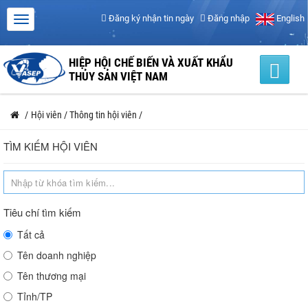
Đăng ký nhận tin ngày
Đăng nhập
English
HIỆP HỘI CHẾ BIẾN VÀ XUẤT KHẨU
THỦY SẢN VIỆT NAM
/
Hội viên
/
Thông tin hội viên
/
TÌM KIẾM HỘI VIÊN
Tiêu chí tìm kiếm
Tất cả
Tên doanh nghiệp
Tên thương mại
Tỉnh/TP