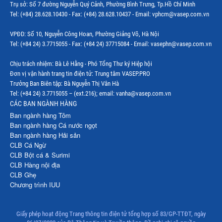
Trụ sở: Số 7 đường Nguyễn Quý Cảnh, Phường Bình Trưng, Tp.Hồ Chí Minh
Tel: (+84) 28.628.10430 - Fax: (+84) 28.628.10437 - Email: vphcm@vasep.com.vn
VPĐD: Số 10, Nguyễn Công Hoan, Phường Giảng Võ, Hà Nội
Tel: (+84 24) 3.7715055 - Fax: (+84 24) 37715084 - Email: vasephn@vasep.com.vn
Chịu trách nhiệm: Bà Lê Hằng - Phó Tổng Thư ký Hiệp hội
Đơn vị vận hành trang tin điện tử: Trung tâm VASEP.PRO
Trưởng Ban Biên tập: Bà Nguyễn Thị Vân Hà
Tel: (+84 24) 3.7715055 – (ext.216); email: vanha@vasep.com.vn
CÁC BAN NGÀNH HÀNG
Ban ngành hàng Tôm
Ban ngành hàng Cá nước ngọt
Ban ngành hàng Hải sản
CLB Cá Ngừ
CLB Bột cá & Surimi
CLB Hàng nội địa
CLB Ghẹ
Chương trình IUU
Giấy phép hoạt động Trang thông tin điện tử tổng hợp số 83/GP-TTĐT, ngày