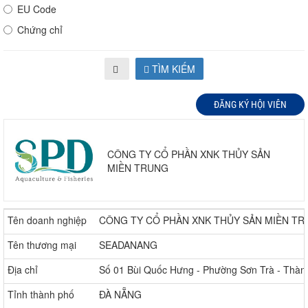
EU Code
Chứng chỉ
TÌM KIẾM
ĐĂNG KÝ HỘI VIÊN
CÔNG TY CỔ PHẦN XNK THỦY SẢN
MIỀN TRUNG
Tên doanh nghiệp
CÔNG TY CỔ PHẦN XNK THỦY SẢN MIỀN T
Tên thương mại
SEADANANG
Địa chỉ
Số 01 Bùi Quốc Hưng - Phường Sơn Trà - Thà
Tỉnh thành phố
ĐÀ NẴNG