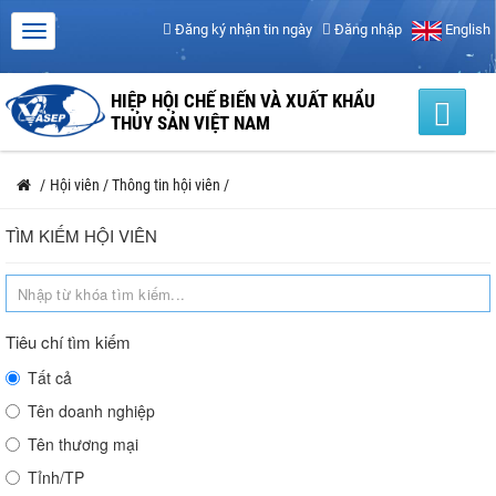
Đăng ký nhận tin ngày
Đăng nhập
English
HIỆP HỘI CHẾ BIẾN VÀ XUẤT KHẨU
THỦY SẢN VIỆT NAM
/
Hội viên
/
Thông tin hội viên
/
TÌM KIẾM HỘI VIÊN
Tiêu chí tìm kiếm
Tất cả
Tên doanh nghiệp
Tên thương mại
Tỉnh/TP