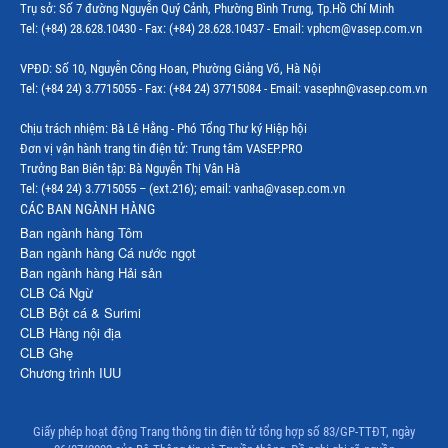
Trụ sở: Số 7 đường Nguyễn Quý Cảnh, Phường Bình Trưng, Tp.Hồ Chí Minh
Tel: (+84) 28.628.10430 - Fax: (+84) 28.628.10437 - Email: vphcm@vasep.com.vn
VPĐD: Số 10, Nguyễn Công Hoan, Phường Giảng Võ, Hà Nội
Tel: (+84 24) 3.7715055 - Fax: (+84 24) 37715084 - Email: vasephn@vasep.com.vn
Chịu trách nhiệm: Bà Lê Hằng - Phó Tổng Thư ký Hiệp hội
Đơn vị vận hành trang tin điện tử: Trung tâm VASEP.PRO
Trưởng Ban Biên tập: Bà Nguyễn Thị Vân Hà
Tel: (+84 24) 3.7715055 – (ext.216); email: vanha@vasep.com.vn
CÁC BAN NGÀNH HÀNG
Ban ngành hàng Tôm
Ban ngành hàng Cá nước ngọt
Ban ngành hàng Hải sản
CLB Cá Ngừ
CLB Bột cá & Surimi
CLB Hàng nội địa
CLB Ghẹ
Chương trình IUU
Giấy phép hoạt động Trang thông tin điện tử tổng hợp số 83/GP-TTĐT, ngày