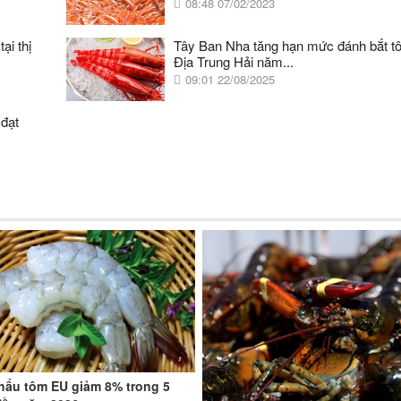
08:48 07/02/2023
ại thị
Tây Ban Nha tăng hạn mức đánh bắt t
Địa Trung Hải năm...
09:01 22/08/2025
 đạt
hẩu tôm EU giảm 8% trong 5