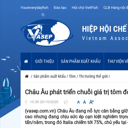
Youreverydayfish
Đào tạo
Hội chợ VietFish
CLB Hàng nội đ
HIỆP HỘI CHẾ
Vietnam Assoc
GIỚI THIỆU
SẢN PHẨM XUẤT KHẨU
THƯ VIỆN V
/
Sản phẩm xuất khẩu
/
Tôm
/
Thị trường thế giới
/
Châu Âu phát triển chuỗi giá trị tôm 
10:39 20/10/2025
(vasep.com.vn) Châu Âu đang nỗ lực cân bằng giữa k
cao nhưng đang chịu sức ép cạn kiệt nghiêm trọng
tấn/năm, trong đó Italia chiếm tới 75%, chủ yếu tại