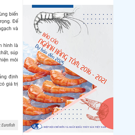
Còn chưa đầy 3 tuần đến
Vietfish 2026: Sẵn sàng
ùng biển
cho chuỗi...
trọng. Để
Doanh nghiệp thủy sản
ngạch và
cùng lúc đối mặt nhiều áp
lực
n hình là
chất, súp
hiện môi
ẳng định
ó giá trị
 Eurofish