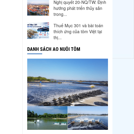
Nghị quyết 20-NQ/TW: Định
hướng phát triển thủy sản
trong...
Thuế Mục 301 và bài toán
thích ứng của tôm Việt tại
thị...
Nguồn cung giảm, giá cá rô
DANH SÁCH AO NUÔI TÔM
phi Trung Quốc tiếp tục
tăng
Điểm tin thủy sản thế giới
ngày 3/8/2026
Trung Quốc tăng mạnh
nhập khẩu mực, trong khi
nguồn cung...
Thông báo 407/TB-VPCP:
Tập trung cao độ, tạo
chuyển biến...