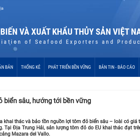
ịa
 BIẾN VÀ XUẤT KHẨU THỦY SẢN VIỆT N
iation of Seafood Exporters and Produ
ĂN BẢN
THỐNG KÊ
PHÁT TRIỂN BỀN VỮNG
BẢN TIN - BÁO CÁO
đỏ biển sâu, hướng tới bền vững
hai thác và bảo tồn nguồn lợi tôm đỏ biển sâu – loài có giá tr
. Tại Địa Trung Hải, sản lượng tôm đỏ do EU khai thác đạt tr
 cảng Mazara del Vallo.