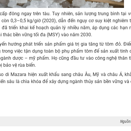
p đông ngay trên tàu. Tuy nhiên, sản lượng trung bình tại v
 còn 0,3–0,5 kg/giờ (2020), dẫn đến nguy cơ suy kiệt nghiêm 
 đã triển khai kế hoạch quản lý nhiều năm, áp dụng các hạn 
i thác bền vững tối đa (MSY) vào năm 2030.
ển hướng phát triển sản phẩm giá trị gia tăng từ tôm đỏ. Điể
ng trong việc tận dụng toàn bộ phụ phẩm tôm để sản xuất tinh 
ụ ngành dược – mỹ phẩm. Họ cũng đầu tư vào công nghệ thân t
ị bảo vệ rùa biển.
o di Mazara hiện xuất khẩu sang châu Âu, Mỹ và châu Á, kh
biến sâu là chìa khóa để xây dựng ngành thủy sản bền vững và c
Nguồn: