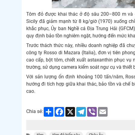
Tôm đỏ được khai thác ở độ sâu 200–800 m và cấ
Sicily đã giảm mạnh từ 8 kg/giờ (1970) xuống chỉ
khắc phục, Ủy ban Nghề cá Địa Trung Hải (GFCM)
quy định bảo tồn nghiêm ngặt, hướng đến mức kha
Trước thách thức này, nhiều doanh nghiệp đã chuy
công ty Rosso di Mazara (Italia), đơn vị tiên pho
cao cấp, bột tôm, chiết xuất astaxanthin phục v
trường, sử dụng camera kiểm soát ngư cụ và thiết b
Với sản lượng ổn định khoảng 100 tấn/năm, Ross
hướng đi tích hợp giữa khai thác, bảo tồn và chế 
cao.
Share
Facebook
X
Telegram
Viber
Email
Chia sẻ:
tôm
tôm đỏ biển sâu
Châu Âu