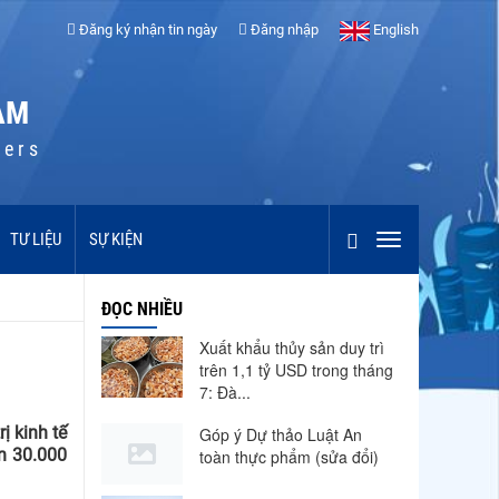
Đăng ký nhận tin ngày
Đăng nhập
English
AM
cers
TƯ LIỆU
SỰ KIỆN
ĐỌC NHIỀU
Xuất khẩu thủy sản duy trì
trên 1,1 tỷ USD trong tháng
7: Đà...
ị kinh tế
Góp ý Dự thảo Luật An
ên 30.000
toàn thực phẩm (sửa đổi)