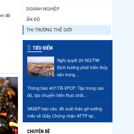
DOANH NGHIỆP
ôm đỏ
ẤN ĐỘ
THỊ TRƯỜNG THẾ GIỚI
TIÊU ĐIỂM
Nghị quyết 20-NQ/TW:
Định hướng phát triển thủy
sản trong...
Thông báo 407/TB-VPCP: Tập trung cao
độ, tạo chuyển biến thực chất...
VASEP báo cáo, đề xuất tháo gỡ vướng
mắc về Giấy Chứng nhận ATTP tại...
CHUYÊN ĐỀ