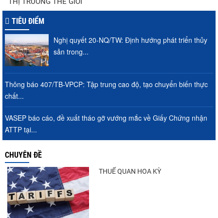
THỊ TRƯỜNG THẾ GIỚI
tôm Việt tại thị...
TIÊU ĐIỂM
Nghị quyết 20-NQ/TW: Định hướng phát triển thủy
VASEP chào đón Công ty Cổ phần Thương
sản trong...
mại Sim Ba gia nhập...
Thông báo 407/TB-VPCP: Tập trung cao độ, tạo chuyển biến thực
chất...
Nguồn cung giảm, giá cá rô phi Trung
Quốc tiếp tục tăng
VASEP báo cáo, đề xuất tháo gỡ vướng mắc về Giấy Chứng nhận
ATTP tại...
Nhập khẩu tôm của Mỹ phục hồi trong
CHUYÊN ĐỀ
tháng 5/2026
THUẾ QUAN HOA KỲ
Trung Quốc tăng mạnh nhập khẩu mực,
trong khi nguồn cung...