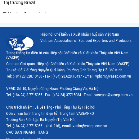
Thị trường Brazil
Thị trường Bangladesh
Thị trường Chile
Hiệp hội Chế biến và Xuất khẩu Thuỷ sản Việt Nam
Thị trường Canada
Vietnam Association of Seafood Exporters and Producers
Thị trường Ecuador
Trang thông tin điện tử của Hiệp hội Chế biến và Xuất khẩu Thủy sản Việt Nam
(VASEP)
Thị trường EU
Cơ quan Chủ quản: Hiệp hội Chế biến và Xuất khẩu Thủy sản Việt Nam (VASEP)
Trụ sở: Số 7 đường Nguyễn Quý Cảnh, Phường Bình Trưng, Tp.Hồ Chí Minh
Thị trường Indonesia
Tel: (+84) 28.628.10430 - Fax: (+84) 28.628.10437 - Email: vphcm@vasep.com.vn
Thị trường Mexico
VPĐD: Số 10, Nguyễn Công Hoan, Phường Giảng Võ, Hà Nội
Thị trường Mỹ
Tel: (+84 24) 3.7715055 - Fax: (+84 24) 37715084 - Email: vasephn@vasep.com.vn
Thị trường Nga
Chịu trách nhiệm: Bà Lê Hằng - Phó Tổng Thư ký Hiệp hội
Đơn vị vận hành trang tin điện tử: Trung tâm VASEP.PRO
Thị trường Hàn Quốc
Trưởng Ban Biên tập: Bà Nguyễn Thị Vân Hà
Tel: (+84 24) 3.7715055 – (ext.216); email: vanha@vasep.com.vn
Thị trường Nhật Bản
CÁC BAN NGÀNH HÀNG