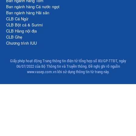
Ban ngành hàng Tôm
Thị trường Thái Lan
Ban ngành hàng Cá nước ngọt
Ban ngành hàng Hải sản
Thị trường Trung Quốc
CLB Cá Ngừ
Thị trường Philippines
CLB Bột cá & Surimi
CLB Hàng nội địa
Thị trường Tây Ban Nha
CLB Ghẹ
Chương trình IUU
Thị trường thủy sản khác
Thị trường thủy sản thế giới
Giấy phép hoạt động Trang thông tin điện tử tổng hợp số 83/GP-TTĐT, ngày
06/07/2022 của Bộ Thông tin và Truyền thông. Đề nghị ghi rõ nguồn
www.vasep.com.vn khi sử dụng thông tin từ trang này.