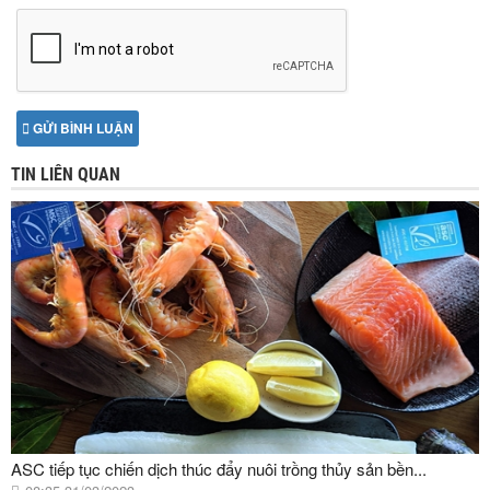
GỬI BÌNH LUẬN
TIN LIÊN QUAN
ASC tiếp tục chiến dịch thúc đẩy nuôi trồng thủy sản bền...