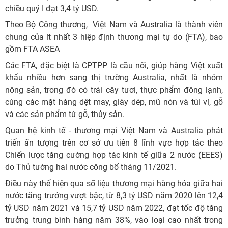
chiều quý I đạt 3,4 tỷ USD.
Theo Bộ Công thương, Việt Nam và Australia là thành viên
chung của ít nhất 3 hiệp định thương mại tự do (FTA), bao
gồm FTA ASEA
Các FTA, đặc biệt là CPTPP là cầu nối, giúp hàng Việt xuất
khẩu nhiều hơn sang thị trường Australia, nhất là nhóm
nông sản, trong đó có trái cây tươi, thực phẩm đông lạnh,
cùng các mặt hàng dệt may, giày dép, mũ nón và túi ví, gỗ
và các sản phẩm từ gỗ, thủy sản.
Quan hệ kinh tế - thương mại Việt Nam và Australia phát
triển ấn tượng trên cơ sở ưu tiên 8 lĩnh vực hợp tác theo
Chiến lược tăng cường hợp tác kinh tế giữa 2 nước (EEES)
do Thủ tướng hai nước công bố tháng 11/2021.
Điều này thể hiện qua số liệu thương mại hàng hóa giữa hai
nước tăng trưởng vượt bậc, từ 8,3 tỷ USD năm 2020 lên 12,4
tỷ USD năm 2021 và 15,7 tỷ USD năm 2022, đạt tốc độ tăng
trưởng trung bình hàng năm 38%, vào loại cao nhất trong