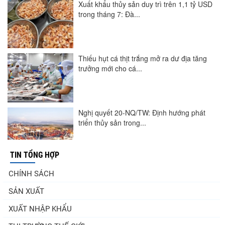
Xuất khẩu thủy sản duy trì trên 1,1 tỷ USD
trong tháng 7: Đà...
Thiếu hụt cá thịt trắng mở ra dư địa tăng
trưởng mới cho cá...
Nghị quyết 20-NQ/TW: Định hướng phát
triển thủy sản trong...
TIN TỔNG HỢP
Góp ý Dự thảo Luật An toàn thực phẩm
CHÍNH SÁCH
(sửa đổi)
SẢN XUẤT
XUẤT NHẬP KHẨU
Thuế Mục 301 và bài toán thích ứng của