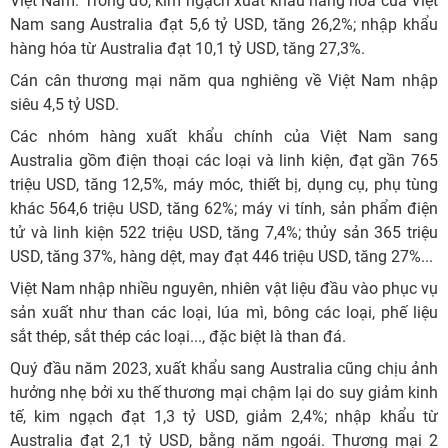
Việt Nam. Trong đó, kim ngạch xuất khẩu hàng hóa của Việt
Nam sang Australia đạt 5,6 tỷ USD, tăng 26,2%; nhập khẩu
hàng hóa từ Australia đạt 10,1 tỷ USD, tăng 27,3%.
Cán cân thương mại năm qua nghiêng về Việt Nam nhập
siêu 4,5 tỷ USD.
Các nhóm hàng xuất khẩu chính của Việt Nam sang
Australia gồm điện thoại các loại và linh kiện, đạt gần 765
triệu USD, tăng 12,5%, máy móc, thiết bị, dụng cụ, phụ tùng
khác 564,6 triệu USD, tăng 62%; máy vi tính, sản phẩm điện
tử và linh kiện 522 triệu USD, tăng 7,4%; thủy sản 365 triệu
USD, tăng 37%, hàng dệt, may đạt 446 triệu USD, tăng 27%...
Việt Nam nhập nhiều nguyên, nhiên vật liệu đầu vào phục vụ
sản xuất như than các loại, lúa mì, bông các loại, phế liệu
sắt thép, sắt thép các loại..., đặc biệt là than đá.
Quý đầu năm 2023, xuất khẩu sang Australia cũng chịu ảnh
hưởng nhẹ bởi xu thế thương mại chậm lại do suy giảm kinh
tế, kim ngạch đạt 1,3 tỷ USD, giảm 2,4%; nhập khẩu từ
Australia đạt 2,1 tỷ USD, bằng năm ngoái. Thương mại 2