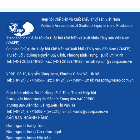
Thị trường Chile
Hiệp hội Chế biến và Xuất khẩu Thuỷ sản Việt Nam
Thị trường Canada
Vietnam Association of Seafood Exporters and Producers
Thị trường Ecuador
Trang thông tin điện tử của Hiệp hội Chế biến và Xuất khẩu Thủy sản Việt Nam
(VASEP)
Thị trường EU
Cơ quan Chủ quản: Hiệp hội Chế biến và Xuất khẩu Thủy sản Việt Nam (VASEP)
Trụ sở: Số 7 đường Nguyễn Quý Cảnh, Phường Bình Trưng, Tp.Hồ Chí Minh
Thị trường Indonesia
Tel: (+84) 28.628.10430 - Fax: (+84) 28.628.10437 - Email: vphcm@vasep.com.vn
Thị trường Mexico
VPĐD: Số 10, Nguyễn Công Hoan, Phường Giảng Võ, Hà Nội
Thị trường Mỹ
Tel: (+84 24) 3.7715055 - Fax: (+84 24) 37715084 - Email: vasephn@vasep.com.vn
Thị trường Nga
Chịu trách nhiệm: Bà Lê Hằng - Phó Tổng Thư ký Hiệp hội
Đơn vị vận hành trang tin điện tử: Trung tâm VASEP.PRO
Thị trường Hàn Quốc
Trưởng Ban Biên tập: Bà Nguyễn Thị Vân Hà
Tel: (+84 24) 3.7715055 – (ext.216); email: vanha@vasep.com.vn
Thị trường Nhật Bản
CÁC BAN NGÀNH HÀNG
Ban ngành hàng Tôm
Thị trường Thái Lan
Ban ngành hàng Cá nước ngọt
Ban ngành hàng Hải sản
Thị trường Trung Quốc