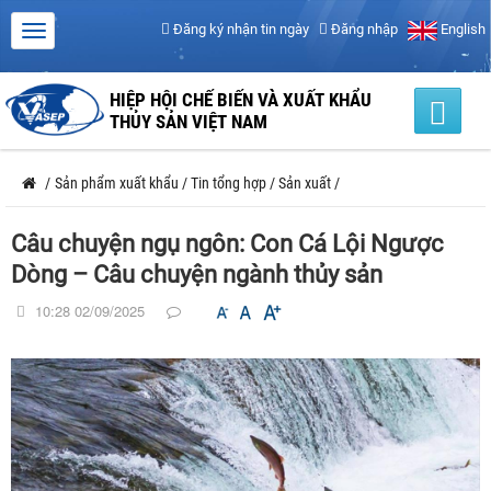
Đăng ký nhận tin ngày
Đăng nhập
English
HIỆP HỘI CHẾ BIẾN VÀ XUẤT KHẨU
THỦY SẢN VIỆT NAM
/
Sản phẩm xuất khẩu
/
Tin tổng hợp
/
Sản xuất
/
Câu chuyện ngụ ngôn: Con Cá Lội Ngược
Dòng – Câu chuyện ngành thủy sản
10:28 02/09/2025