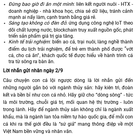
Đừng bao giờ đi ăn một mình
: liên kết người nuôi - HTX -
doanh nghiệp - nhà khoa học, chia sẻ dữ liệu, tránh cảnh
mạnh ai nấy làm, cạnh tranh bằng giá rẻ.
Sáng tạo không có đèn đỏ
: ứng dụng công nghệ IoT theo
dõi chất lượng nước, blockchain truy xuất nguồn gốc, phát
triển sản phẩm giá trị gia tăng.
Kinh tế trải nghiệm
: biến ao cá, trại nuôi, làng nghề thành
“
điểm du lịch trải nghiệm, để trẻ em thành phố được
vớt
cá, cho cá ăn”, khách quốc tế được hiểu về hành trình cá
tra từ sông ra bàn ăn.
Lời nhắn gửi nhân ngày 2/9
Câu chuyện con cá lội ngược dòng là lời nhắn gửi đến
những người gắn bó với ngành thủy sản: hãy kiên trì, đoàn
kết và bền bỉ như con cá nhỏ. Hãy giữ cho
“
dòng sông” - tức
là môi trường, chuỗi giá trị, mối quan hệ thị trường - luôn
trong lành. Hãy để ngành thủy sản không chỉ là ngành xuất
khẩu, mà là ngành lan tỏa niềm tự hào quốc gia, để mỗi con
cá khi ra thế giới đều là “sứ giả” mang thông điệp về một
Việt Nam bền vững và nhân văn.