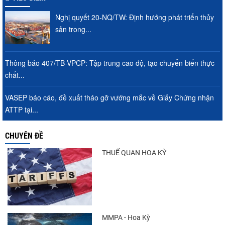
Nghị quyết 20-NQ/TW: Định hướng phát triển thủy
Xuất khẩu chả cá, surimi hồi nhịp, sức ép
sản trong...
mới gia tăng
Thông báo 407/TB-VPCP: Tập trung cao độ, tạo chuyển biến thực
chất...
Nhập khẩu tôm của Mỹ phục hồi trong
tháng 5/2026
VASEP báo cáo, đề xuất tháo gỡ vướng mắc về Giấy Chứng nhận
ATTP tại...
VASEP chào đón Công ty Cổ phần Thương
CHUYÊN ĐỀ
mại Sim Ba gia nhập...
THUẾ QUAN HOA KỲ
Điểm tin thủy sản thế giới ngày 3/8/2026
MMPA - Hoa Kỳ