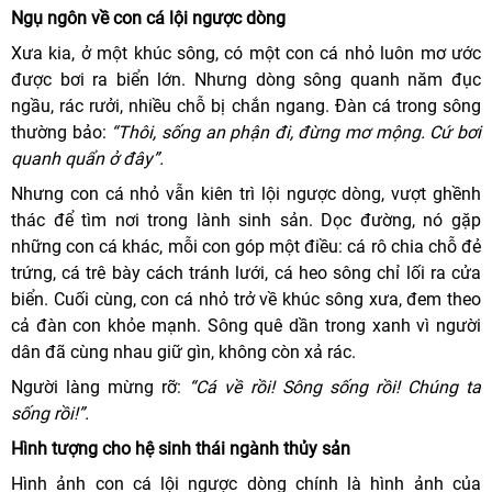
Ngụ ngôn về
con c
á
lội ngược dòng
Xưa kia, ở một khúc sông, có một con cá nhỏ luôn mơ ước
được bơi ra biển lớn. Nhưng dòng sông quanh năm đục
ngầu, rác rưởi, nhiều chỗ bị chắn ngang. Đàn cá trong sông
thường bảo:
“
Thôi, sống an phận đi, đừng mơ mộng. Cứ bơi
quanh quẩn ở đây”.
Nhưng con cá nhỏ vẫn kiên trì lội ngược dòng, vượt ghềnh
thác để tìm nơi trong lành sinh sản. Dọc đường, nó gặp
những con cá khác, mỗi con góp một điều: cá rô chia chỗ đẻ
trứng, cá trê bày cách tránh lưới, cá heo sông chỉ lối ra cửa
biển. Cuối cùng, con cá nhỏ trở về khúc sông xưa, đem theo
cả đàn con khỏe mạnh. Sông quê dần trong xanh vì người
dân đã cùng nhau giữ gìn, không còn xả rác.
Người làng mừng rỡ:
“
C
á
về rồ
i! S
ông sống rồ
i! Ch
úng ta
sống rồ
i!
”.
Hình tượng cho hệ sinh thái ngành thủy sản
Hình ảnh con cá lội ngược dòng chính là hình ảnh của