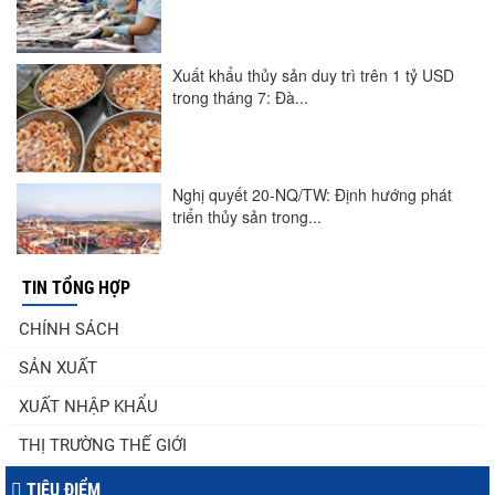
Xuất khẩu thủy sản duy trì trên 1 tỷ USD
trong tháng 7: Đà...
Nghị quyết 20-NQ/TW: Định hướng phát
triển thủy sản trong...
TIN TỔNG HỢP
Mỹ miễn thuế bổ sung cho nhiều mặt hàng
CHÍNH SÁCH
thủy sản Brazil, cá...
SẢN XUẤT
XUẤT NHẬP KHẨU
Nguồn cung giảm, giá cá rô phi Trung
THỊ TRƯỜNG THẾ GIỚI
Quốc tiếp tục tăng
TIÊU ĐIỂM