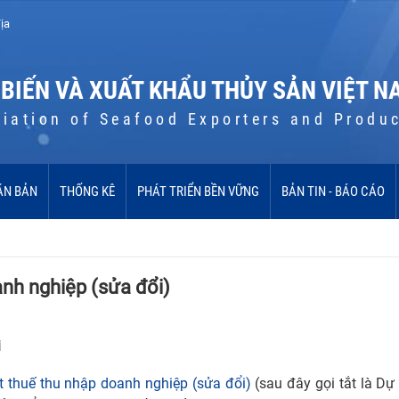
ịa
 BIẾN VÀ XUẤT KHẨU THỦY SẢN VIỆT N
iation of Seafood Exporters and Produ
ĂN BẢN
THỐNG KÊ
PHÁT TRIỂN BỀN VỮNG
BẢN TIN - BÁO CÁO
anh nghiệp (sửa đổi)
i
t thuế thu nhập doanh nghiệp (sửa đổi)
(sau đây gọi tắt là Dự