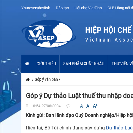
Youreverydayfish
Đào tạo
Hội chợ VietFish
CLB Hàng nội đ
HIỆP HỘI CHẾ
Vietnam Assoc
GIỚI THIỆU
SẢN PHẨM XUẤT KHẨU
THƯ VIỆN V
/
Góp ý văn bản
/
Góp ý Dự thảo Luật thuế thu nhập do
16:54 27/06/2024
Kính gửi: Ban lãnh đạo Quý Doanh nghiệp/Hiệp hộ
Hiện tại, Bộ Tài chính đang xây dựng
Dự thảo Luậ