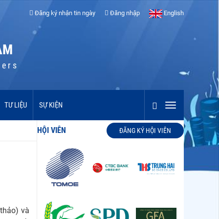
Đăng ký nhận tin ngày
Đăng nhập
English
AM
cers
TƯ LIỆU
SỰ KIỆN
HỘI VIÊN
ĐĂNG KÝ HỘI VIÊN
 thảo) và