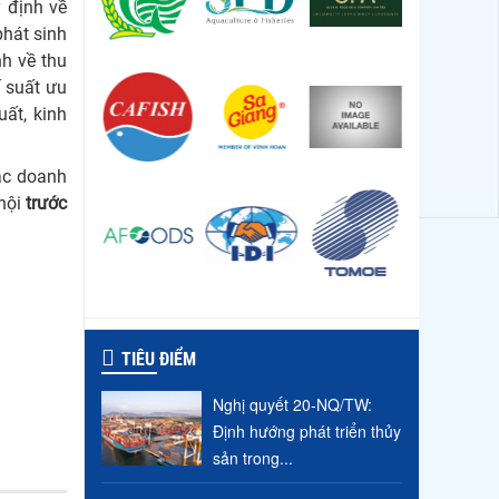
 định về
phát sinh
nh về thu
ế suất ưu
ất, kinh
các doanh
 hội
trước
TIÊU ĐIỂM
Nghị quyết 20-NQ/TW:
Định hướng phát triển thủy
sản trong...