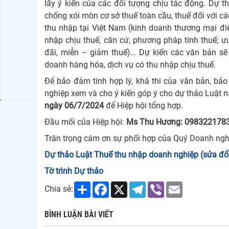
lấy ý kiến của các đối tượng chịu tác động. Dự 
chống xói mòn cơ sở thuế toàn cầu, thuế đối với c
thu nhập tại Việt Nam (kinh doanh thương mại điệ
nhập chịu thuế, căn cứ, phương pháp tính thuế; ư
đãi, miễn – giảm thuế)… Dự kiến các văn bản sẽ
doanh hàng hóa, dịch vụ có thu nhập chịu thuế.
Để bảo đảm tính hợp lý, khả thi của văn bản, bảo
nghiệp xem và cho ý kiến góp ý cho dự thảo Luật n
ngày 06/7/2024
để Hiệp hội tổng hợp.
Đầu mối của Hiệp hội:
Ms Thu Hương: 0983221783
Trân trọng cám ơn sự phối hợp của Quý Doanh ngh
Dự thảo Luật Thuế thu nhập doanh nghiệp (sửa đổ
Tờ trình Dự thảo
Share
Facebook
X
Telegram
Viber
Email
Chia sẻ:
BÌNH LUẬN BÀI VIẾT