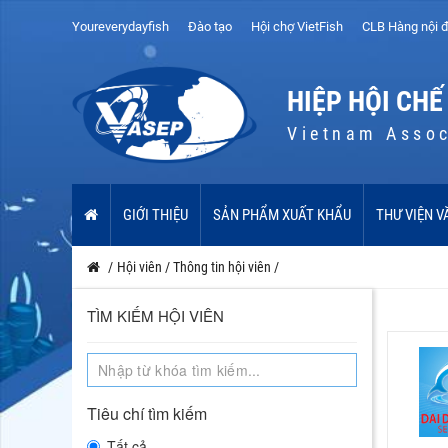
Youreverydayfish
Đào tạo
Hội chợ VietFish
CLB Hàng nội đ
HIỆP HỘI CHẾ
Vietnam Assoc
GIỚI THIỆU
SẢN PHẨM XUẤT KHẨU
THƯ VIỆN V
/
Hội viên
/
Thông tin hội viên
/
TÌM KIẾM HỘI VIÊN
Tiêu chí tìm kiếm
Tất cả