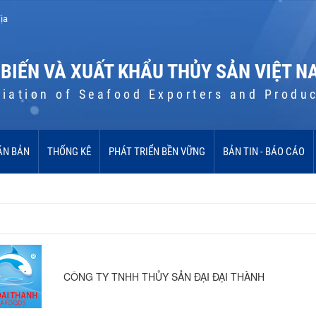
ịa
 BIẾN VÀ XUẤT KHẨU THỦY SẢN VIỆT N
iation of Seafood Exporters and Produ
ĂN BẢN
THỐNG KÊ
PHÁT TRIỂN BỀN VỮNG
BẢN TIN - BÁO CÁO
CÔNG TY TNHH THỦY SẢN ĐẠI ĐẠI THÀNH