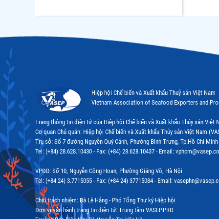
Hiệp hội Chế biến và Xuất khẩu Thuỷ sản Việt Nam
Vietnam Association of Seafood Exporters and Pr
Trang thông tin điện tử của Hiệp hội Chế biến và Xuất khẩu Thủy sản Việ
Cơ quan Chủ quản: Hiệp hội Chế biến và Xuất khẩu Thủy sản Việt Nam (VA
Trụ sở: Số 7 đường Nguyễn Quý Cảnh, Phường Bình Trưng, Tp.Hồ Chí Minh
Tel: (+84) 28.628.10430 - Fax: (+84) 28.628.10437 - Email: vphcm@vasep.c
VPĐD: Số 10, Nguyễn Công Hoan, Phường Giảng Võ, Hà Nội
Tel: (+84 24) 3.7715055 - Fax: (+84 24) 37715084 - Email: vasephn@vasep.
Chịu trách nhiệm: Bà Lê Hằng - Phó Tổng Thư ký Hiệp hội
Đơn vị vận hành trang tin điện tử: Trung tâm VASEP.PRO