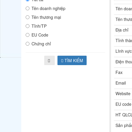
Tên doanh nghiệp
Tên doa
Tên thương mại
Tên thư
Tỉnh/TP
Địa chỉ
EU Code
Tỉnh thà
Chứng chỉ
Lĩnh vực
TÌM KIẾM
Điện tho
Fax
Email
Website
EU code
HT QLC
Sản ph