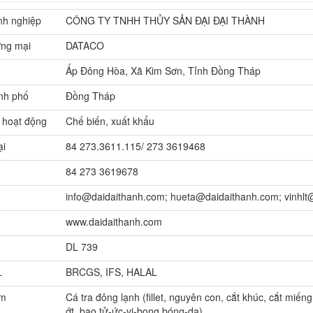
nh nghiệp
CÔNG TY TNHH THỦY SẢN ĐẠI ĐẠI THÀNH
ơng mại
DATACO
Ấp Đông Hòa, Xã Kim Sơn, Tỉnh Đồng Tháp
nh phố
Đồng Tháp
 hoạt động
Chế biến, xuất khẩu
ại
84 273.3611.115/ 273 3619468
84 273 3619678
info@daidaithanh.com; hueta@daidaithanh.com; vinhlt
www.daidaithanh.com
DL 739
L
BRCGS, IFS, HALAL
ẩm
Cá tra đông lạnh (fillet, nguyên con, cắt khúc, cắt miếng
ớt, bao tử-ức-vi-bong bóng-da)