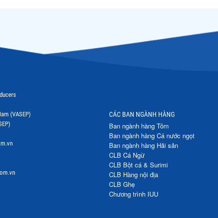
oducers
t Nam (VASEP)
CÁC BAN NGÀNH HÀNG
SEP)
Ban ngành hàng Tôm
Ban ngành hàng Cá nước ngọt
om.vn
Ban ngành hàng Hải sản
CLB Cá Ngừ
CLB Bột cá & Surimi
com.vn
CLB Hàng nội địa
CLB Ghẹ
Chương trình IUU