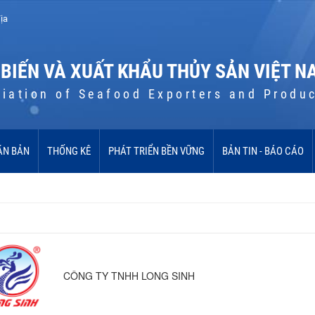
ịa
 BIẾN VÀ XUẤT KHẨU THỦY SẢN VIỆT N
iation of Seafood Exporters and Produ
ĂN BẢN
THỐNG KÊ
PHÁT TRIỂN BỀN VỮNG
BẢN TIN - BÁO CÁO
CÔNG TY TNHH LONG SINH