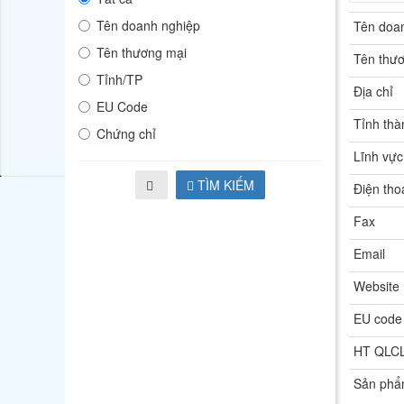
Tên doanh nghiệp
Tên doa
Tên thương mại
Tên thư
Tỉnh/TP
Địa chỉ
EU Code
Tỉnh thà
Chứng chỉ
Lĩnh vực
TÌM KIẾM
Điện tho
Fax
Email
Website
EU code
HT QLC
Sản ph