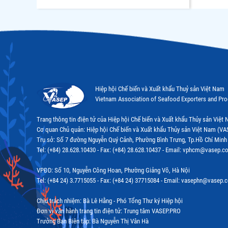
Hiệp hội Chế biến và Xuất khẩu Thuỷ sản Việt Nam
Vietnam Association of Seafood Exporters and Pr
Trang thông tin điện tử của Hiệp hội Chế biến và Xuất khẩu Thủy sản Việ
Cơ quan Chủ quản: Hiệp hội Chế biến và Xuất khẩu Thủy sản Việt Nam (VA
Trụ sở: Số 7 đường Nguyễn Quý Cảnh, Phường Bình Trưng, Tp.Hồ Chí Minh
Tel: (+84) 28.628.10430 - Fax: (+84) 28.628.10437 - Email: vphcm@vasep.c
VPĐD: Số 10, Nguyễn Công Hoan, Phường Giảng Võ, Hà Nội
Tel: (+84 24) 3.7715055 - Fax: (+84 24) 37715084 - Email: vasephn@vasep.
Chịu trách nhiệm: Bà Lê Hằng - Phó Tổng Thư ký Hiệp hội
Đơn vị vận hành trang tin điện tử: Trung tâm VASEP.PRO
Trưởng Ban Biên tập: Bà Nguyễn Thị Vân Hà