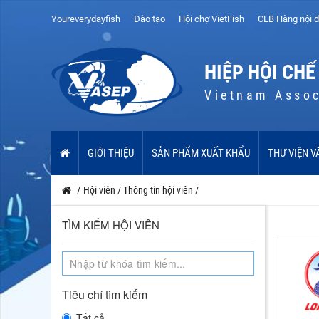
Youreverydayfish
Đào tạo
Hội chợ VietFish
CLB Hàng nội đ
HIỆP HỘI CHẾ
Vietnam Assoc
GIỚI THIỆU
SẢN PHẨM XUẤT KHẨU
THƯ VIỆN V
/
Hội viên
/
Thông tin hội viên
/
TÌM KIẾM HỘI VIÊN
Tiêu chí tìm kiếm
Tất cả