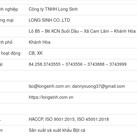
nh nghiệp
Công ty TNHH Long Sinh
ơng mại
LONG SINH CO.,LTD
Lô B5 – B6 KCN Suối Dầu – Xã Cam Lâm – Khánh Hòa
nh phố
Khánh Hòa
 hoạt động
CB, XK
ại
84 258.3743555 – 3743556 – 3743888 – 3743999
lsc@longsinh.com.vn; dannyvuong37@gmail.com
https://longsinh.com.vn
L
HACCP, ISO 9001:2015, ISO 45001:2018
ẩm
Sản xuất và xuất khẩu Bột cá