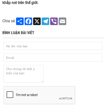
khắp nơi trên thế giới.
Share
Facebook
X
Telegram
Viber
Email
Chia sẻ:
BÌNH LUẬN BÀI VIẾT