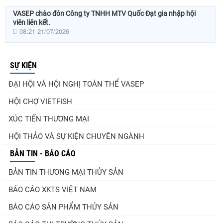
VASEP chào đón Công ty TNHH MTV Quốc Đạt gia nhập hội
viên liên kết.
08:21 21/07/2026
SỰ KIỆN
ĐẠI HỘI VÀ HỘI NGHỊ TOÀN THỂ VASEP
HỘI CHỢ VIETFISH
XÚC TIẾN THƯƠNG MẠI
HỘI THẢO VÀ SỰ KIỆN CHUYÊN NGÀNH
BẢN TIN - BÁO CÁO
BẢN TIN THƯƠNG MẠI THỦY SẢN
BÁO CÁO XKTS VIỆT NAM
BÁO CÁO SẢN PHẨM THỦY SẢN