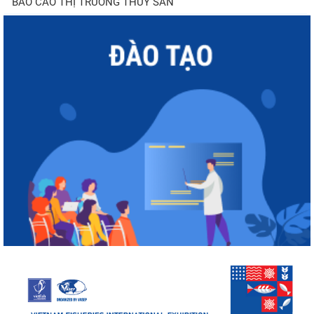
BÁO CÁO THỊ TRƯỜNG THỦY SẢN