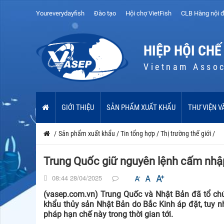
Youreverydayfish
Đào tạo
Hội chợ VietFish
CLB Hàng nội đ
HIỆP HỘI CHẾ
Vietnam Assoc
GIỚI THIỆU
SẢN PHẨM XUẤT KHẨU
THƯ VIỆN V
/
Sản phẩm xuất khẩu
/
Tin tổng hợp
/
Thị trường thế giới
/
Trung Quốc giữ nguyên lệnh cấm nhậ
08:44 28/04/2025
(vasep.com.vn) Trung Quốc và Nhật Bản đã tổ ch
khẩu thủy sản Nhật Bản do Bắc Kinh áp đặt, tuy n
pháp hạn chế này trong thời gian tới.