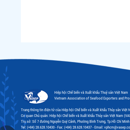
Hiệp hội Chế biến và Xuất khẩu Thuỷ sản Việt Nam
Vietnam Association of Seafood Exporters and Pr
Trang thông tin điện tử của Hiệp hội Chế biến và Xuất khẩu Thủy sản Việ
Cơ quan Chủ quản: Hiệp hội Chế biến và Xuất khẩu Thủy sản Việt Nam (VA
Trụ sở: Số 7 đường Nguyễn Quý Cảnh, Phường Bình Trưng, Tp.Hồ Chí Minh
Tel: (+84) 28.628.10430 - Fax: (+84) 28.628.10437 - Email: vphcm@vasep.c