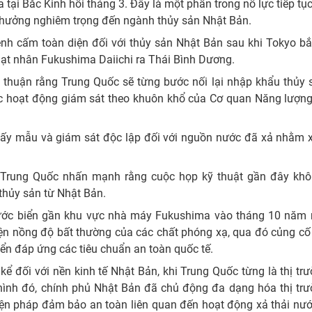
 tại Bắc Kinh hồi tháng 3. Đây là một phần trong nỗ lực tiếp tục
 hưởng nghiêm trọng đến ngành thủy sản Nhật Bản.
ệnh cấm toàn diện đối với thủy sản Nhật Bản sau khi Tokyo bắ
hạt nhân Fukushima Daiichi ra Thái Bình Dương.
 thuận rằng Trung Quốc sẽ từng bước nối lại nhập khẩu thủy 
các hoạt động giám sát theo khuôn khổ của Cơ quan Năng lượn
lấy mẫu và giám sát độc lập đối với nguồn nước đã xả nhằm 
n Trung Quốc nhấn mạnh rằng cuộc họp kỹ thuật gần đây kh
 thủy sản từ Nhật Bản.
ước biển gần khu vực nhà máy Fukushima vào tháng 10 năm 
ện nồng độ bất thường của các chất phóng xạ, qua đó củng cố
ển đáp ứng các tiêu chuẩn an toàn quốc tế.
 đối với nền kinh tế Nhật Bản, khi Trung Quốc từng là thị tr
 hình đó, chính phủ Nhật Bản đã chủ động đa dạng hóa thị trư
iện pháp đảm bảo an toàn liên quan đến hoạt động xả thải nướ