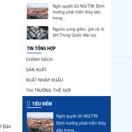
Nghị quyết 20-NQ/TW: Định
hướng phát triển thủy sản
trong...
Nguồn cung giảm, giá cá rô
phi Trung Quốc tiếp tục
tăng
TIN TỔNG HỢP
VASEP chào đón Công ty
Cổ phần Thương mại Sim
CHÍNH SÁCH
Ba gia nhập...
SẢN XUẤT
Góp ý Dự thảo Luật An
XUẤT NHẬP KHẨU
toàn thực phẩm (sửa đổi)
THỊ TRƯỜNG THẾ GIỚI
Nhập khẩu tôm của Mỹ
phục hồi trong tháng
TIÊU ĐIỂM
5/2026
Nghị quyết 20-NQ/TW:
Thuế Mục 301 và bài toán
thích ứng của tôm Việt tại
Định hướng phát triển thủy
ật Bản
thị...
sản trong...