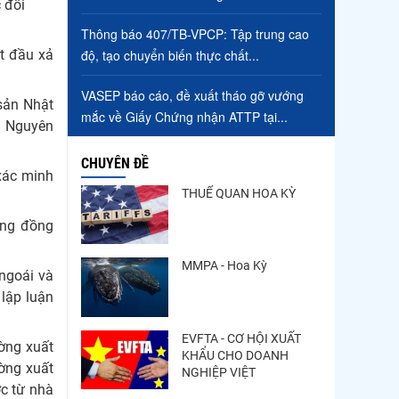
 đối
Trung Quốc tăng mạnh
Thông báo 407/TB-VPCP: Tập trung cao
nhập khẩu mực, trong khi
t đầu xả
độ, tạo chuyển biến thực chất...
nguồn cung...
Điểm tin thủy sản thế giới
VASEP báo cáo, đề xuất tháo gỡ vướng
sản Nhật
ngày 3/8/2026
mắc về Giấy Chứng nhận ATTP tại...
g Nguyên
CHUYÊN ĐỀ
xác minh
THUẾ QUAN HOA KỲ
ông đồng
MMPA - Hoa Kỳ
ngoái và
 lập luận
EVFTA - CƠ HỘI XUẤT
ường xuất
KHẨU CHO DOANH
ờng xuất
NGHIỆP VIỆT
c từ nhà