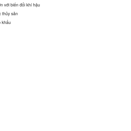
ơn với biến đổi khí hậu
c thủy sản
p khẩu