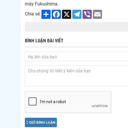
máy Fukushima.
Share
Facebook
X
Telegram
Viber
Email
Chia sẻ:
BÌNH LUẬN BÀI VIẾT
GỬI BÌNH LUẬN