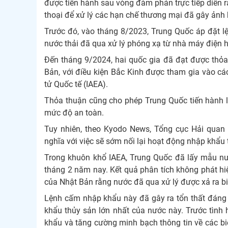
được tiến hành sau vòng đàm phán trực tiếp diễn ra
thoại để xử lý các hạn chế thương mại đã gây ảnh
Trước đó, vào tháng 8/2023, Trung Quốc áp đặt l
nước thải đã qua xử lý phóng xạ từ nhà máy điện 
Đến tháng 9/2024, hai quốc gia đã đạt được thỏa
Bản, với điều kiện Bắc Kinh được tham gia vào 
tử Quốc tế (IAEA).
Thỏa thuận cũng cho phép Trung Quốc tiến hành 
mức độ an toàn.
Tuy nhiên, theo Kyodo News, Tổng cục Hải qua
nghĩa với việc sẽ sớm nối lại hoạt động nhập khẩu
Trong khuôn khổ IAEA, Trung Quốc đã lấy mẫu n
tháng 2 năm nay. Kết quả phân tích không phát hi
của Nhật Bản rằng nước đã qua xử lý được xả ra bi
Lệnh cấm nhập khẩu này đã gây ra tổn thất đáng kể
khẩu thủy sản lớn nhất của nước này. Trước tình
khẩu và tăng cường minh bạch thông tin về các b