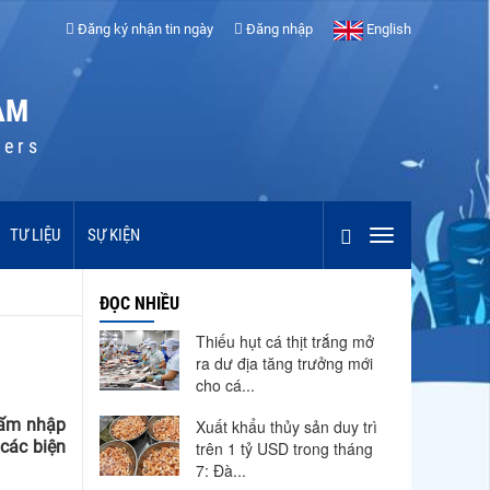
Đăng ký nhận tin ngày
Đăng nhập
English
AM
cers
TƯ LIỆU
SỰ KIỆN
ĐỌC NHIỀU
Thiếu hụt cá thịt trắng mở
ra dư địa tăng trưởng mới
cho cá...
cấm nhập
Xuất khẩu thủy sản duy trì
 các biện
trên 1 tỷ USD trong tháng
7: Đà...