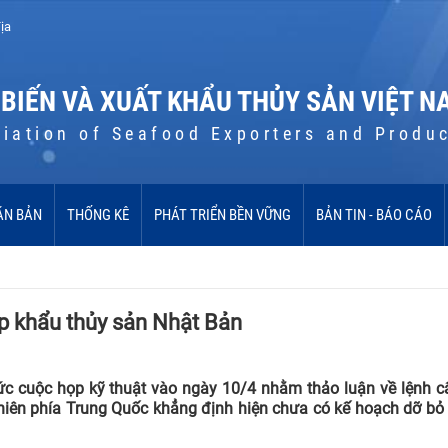
ịa
 BIẾN VÀ XUẤT KHẨU THỦY SẢN VIỆT N
iation of Seafood Exporters and Produ
ĂN BẢN
THỐNG KÊ
PHÁT TRIỂN BỀN VỮNG
BẢN TIN - BÁO CÁO
p khẩu thủy sản Nhật Bản
ức cuộc họp kỹ thuật vào ngày 10/4 nhằm thảo luận về lệnh 
hiên phía Trung Quốc khẳng định hiện chưa có kế hoạch dỡ bỏ