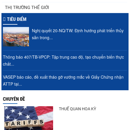
Thuế Mục 301 và bài toán thích ứng của
THỊ TRƯỜNG THẾ GIỚI
tôm Việt tại thị...
TIÊU ĐIỂM
Nghị quyết 20-NQ/TW: Định hướng phát triển thủy
Nguồn cung giảm, giá cá rô phi Trung
sản trong...
Quốc tiếp tục tăng
Thông báo 407/TB-VPCP: Tập trung cao độ, tạo chuyển biến thực
chất...
Điểm tin thủy sản thế giới ngày 3/8/2026
VASEP báo cáo, đề xuất tháo gỡ vướng mắc về Giấy Chứng nhận
ATTP tại...
Trung Quốc tăng mạnh nhập khẩu mực,
CHUYÊN ĐỀ
trong khi nguồn cung...
THUẾ QUAN HOA KỲ