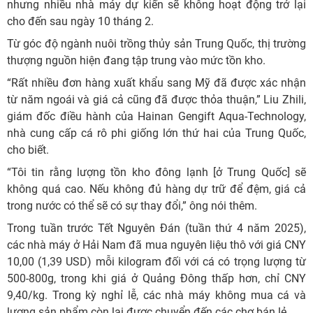
nhưng nhiều nhà máy dự kiến sẽ không hoạt động trở lại
cho đến sau ngày 10 tháng 2.
Từ góc độ ngành nuôi trồng thủy sản Trung Quốc, thị trường
thượng nguồn hiện đang tập trung vào mức tồn kho.
“Rất nhiều đơn hàng xuất khẩu sang Mỹ đã được xác nhận
từ năm ngoái và giá cả cũng đã được thỏa thuận,” Liu Zhili,
giám đốc điều hành của Hainan Gengift Aqua-Technology,
nhà cung cấp cá rô phi giống lớn thứ hai của Trung Quốc,
cho biết.
“Tôi tin rằng lượng tồn kho đông lạnh [ở Trung Quốc] sẽ
không quá cao. Nếu không đủ hàng dự trữ để đệm, giá cả
trong nước có thể sẽ có sự thay đổi,” ông nói thêm.
Trong tuần trước Tết Nguyên Đán (tuần thứ 4 năm 2025),
các nhà máy ở Hải Nam đã mua nguyên liệu thô với giá CNY
10,00 (1,39 USD) mỗi kilogram đối với cá có trọng lượng từ
500-800g, trong khi giá ở Quảng Đông thấp hơn, chỉ CNY
9,40/kg. Trong kỳ nghỉ lễ, các nhà máy không mua cá và
lượng sản phẩm còn lại được chuyển đến các chợ bán lẻ.