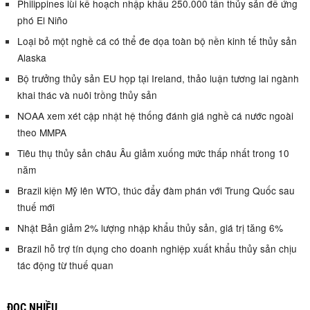
Philippines lùi kế hoạch nhập khẩu 250.000 tấn thủy sản để ứng
phó El Niño
Loại bỏ một nghề cá có thể đe dọa toàn bộ nền kinh tế thủy sản
Alaska
Bộ trưởng thủy sản EU họp tại Ireland, thảo luận tương lai ngành
khai thác và nuôi trồng thủy sản
NOAA xem xét cập nhật hệ thống đánh giá nghề cá nước ngoài
theo MMPA
Tiêu thụ thủy sản châu Âu giảm xuống mức thấp nhất trong 10
năm
Brazil kiện Mỹ lên WTO, thúc đẩy đàm phán với Trung Quốc sau
thuế mới
Nhật Bản giảm 2% lượng nhập khẩu thủy sản, giá trị tăng 6%
Brazil hỗ trợ tín dụng cho doanh nghiệp xuất khẩu thủy sản chịu
tác động từ thuế quan
ĐỌC NHIỀU