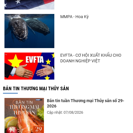
Xuất khẩu cá ngừ Việt Nam sang Canada
tăng nhẹ, áp lực mới...
MMPA - Hoa Kỳ
Thông báo 407/TB-VPCP: Tập trung cao
độ, tạo chuyển biến...
EVFTA - CƠ HỘI XUẤT KHẨU CHO
DOANH NGHIỆP VIỆT
BẢN TIN THƯƠNG MẠI THỦY SẢN
Bản tin tuần Thương mại Thủy sản số 29-
2026
Cập nhật: 07/08/2026