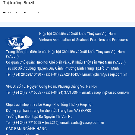
Thị trường Brazil
Thị trường Bangladesh
Thị trường Chile
Hiệp hội Chế biến và Xuất khẩu Thuỷ sản Việt Nam
Thị trường Canada
Vietnam Association of Seafood Exporters and Producers
Thị trường Ecuador
Trang thông tin điện tử của Hiệp hội Chế biến và Xuất khẩu Thủy sản Việt Nam
(VASEP)
Thị trường EU
Cơ quan Chủ quản: Hiệp hội Chế biến và Xuất khẩu Thủy sản Việt Nam (VASEP)
Trụ sở: Số 7 đường Nguyễn Quý Cảnh, Phường Bình Trưng, Tp.Hồ Chí Minh
Thị trường Indonesia
Tel: (+84) 28.628.10430 - Fax: (+84) 28.628.10437 - Email: vphcm@vasep.com.vn
Thị trường Mexico
VPĐD: Số 10, Nguyễn Công Hoan, Phường Giảng Võ, Hà Nội
Thị trường Mỹ
Tel: (+84 24) 3.7715055 - Fax: (+84 24) 37715084 - Email: vasephn@vasep.com.vn
Thị trường Nga
Chịu trách nhiệm: Bà Lê Hằng - Phó Tổng Thư ký Hiệp hội
Đơn vị vận hành trang tin điện tử: Trung tâm VASEP.PRO
Thị trường Hàn Quốc
Trưởng Ban Biên tập: Bà Nguyễn Thị Vân Hà
Tel: (+84 24) 3.7715055 – (ext.216); email: vanha@vasep.com.vn
Thị trường Nhật Bản
CÁC BAN NGÀNH HÀNG