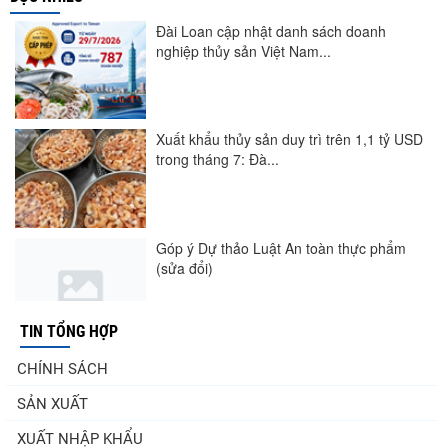
Đài Loan cập nhật danh sách doanh
nghiệp thủy sản Việt Nam...
Xuất khẩu thủy sản duy trì trên 1,1 tỷ USD
trong tháng 7: Đà...
Góp ý Dự thảo Luật An toàn thực phẩm
(sửa đổi)
TIN TỔNG HỢP
Nghị quyết 20-NQ/TW: Định hướng phát
CHÍNH SÁCH
triển thủy sản trong...
SẢN XUẤT
XUẤT NHẬP KHẨU