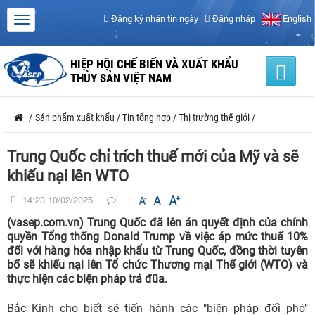
Đăng ký nhận tin ngày
Đăng nhập
English
HIỆP HỘI CHẾ BIẾN VÀ XUẤT KHẨU
THỦY SẢN VIỆT NAM
/
Sản phẩm xuất khẩu
/
Tin tổng hợp
/
Thị trường thế giới
/
Trung Quốc chỉ trích thuế mới của Mỹ và sẽ
khiếu nại lên WTO
14:23 10/02/2025
(vasep.com.vn) Trung Quốc đã lên án quyết định của chính
quyền Tổng thống Donald Trump về việc áp mức thuế 10%
đối với hàng hóa nhập khẩu từ Trung Quốc, đồng thời tuyên
bố sẽ khiếu nại lên Tổ chức Thương mại Thế giới (WTO) và
thực hiện các biện pháp trả đũa.
Bắc Kinh cho biết sẽ tiến hành các "biện pháp đối phó"