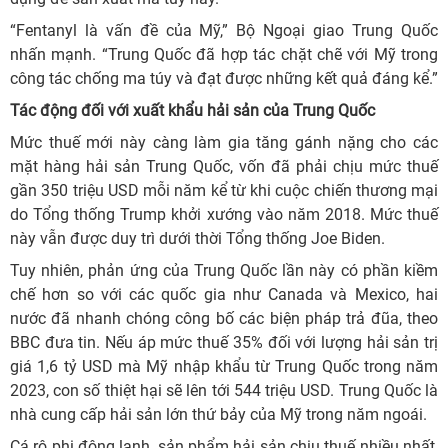
“Fentanyl là vấn đề của Mỹ,” Bộ Ngoại giao Trung Quốc
nhấn mạnh. “Trung Quốc đã hợp tác chặt chẽ với Mỹ trong
công tác chống ma túy và đạt được những kết quả đáng kể.”
Tác động đối với xuất khẩu hải sản của Trung Quốc
Mức thuế mới này càng làm gia tăng gánh nặng cho các
mặt hàng hải sản Trung Quốc, vốn đã phải chịu mức thuế
gần 350 triệu USD mỗi năm kể từ khi cuộc chiến thương mại
do Tổng thống Trump khởi xướng vào năm 2018. Mức thuế
này vẫn được duy trì dưới thời Tổng thống Joe Biden.
Tuy nhiên, phản ứng của Trung Quốc lần này có phần kiềm
chế hơn so với các quốc gia như Canada và Mexico, hai
nước đã nhanh chóng công bố các biện pháp trả đũa, theo
BBC đưa tin. Nếu áp mức thuế 35% đối với lượng hải sản trị
giá 1,6 tỷ USD mà Mỹ nhập khẩu từ Trung Quốc trong năm
2023, con số thiệt hại sẽ lên tới 544 triệu USD. Trung Quốc là
nhà cung cấp hải sản lớn thứ bảy của Mỹ trong năm ngoái.
Cá rô phi đông lạnh, sản phẩm hải sản chịu thuế nhiều nhất,