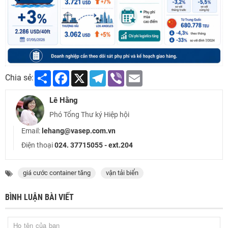
Share
Facebook
X
Telegram
Viber
Email
Chia sẻ:
Lê Hằng
Phó Tổng Thư ký Hiệp hội
Email:
lehang@vasep.com.vn
Điện thoại
024. 37715055 - ext.204
giá cước container tăng
vận tải biển
BÌNH LUẬN BÀI VIẾT