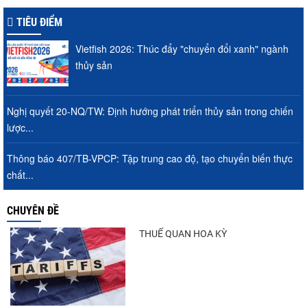
hội cho hàng giá trị...
TIÊU ĐIỂM
Vietfish 2026: Thúc đẩy "chuyển đổi xanh" ngành
Xuất khẩu cá ngừ Việt Nam sang Canada
thủy sản
tăng nhẹ, áp lực mới...
Nghị quyết 20-NQ/TW: Định hướng phát triển thủy sản trong chiến
lược...
Góp ý dự thảo Thông tư quy định việc cập
nhật, truy cập,...
Thông báo 407/TB-VPCP: Tập trung cao độ, tạo chuyển biến thực
chất...
Nguồn cung giảm, giá cá rô phi Trung
CHUYÊN ĐỀ
Quốc tiếp tục tăng
THUẾ QUAN HOA KỲ
Trung Quốc tăng mạnh nhập khẩu mực,
trong khi nguồn cung...