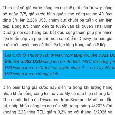
Theo chỉ số giá cước công-ten-nơ thế giới của Drewry công
bố ngày 7/5, giá cước bình quân cho công-ten-nơ 40 feet
tăng 3%, lên 2.286 USD, chấm dứt chuỗi ba tuần giảm liên
tiếp. Động lực chính đến từ tuyến vận tải xuyên Thái Bình
Dương, nơi các hãng tàu bắt đầu cộng thêm phụ phí nhiên
liệu khẩn cấp và phụ phí mùa cao điểm. Drewry dự báo giá
cước trên tuyến này có thể tiếp tục tăng trong tuần kế tiếp.
Giá cước từ Thượng Hải đi New York
tăng 7%, lên 3.721 U
5%, lên 3.062 USD
/công-ten-nơ 40 feet. MSC đã nâng ph
USD/công-ten-nơ 40 feet và tuyến châu Á – bờ Tây Mỹ
USD/công-ten-nơ từ ngày 1/5.
Diễn biến tăng giá cước này diễn ra trong khi lượng hàng
nhập khẩu bằng công-ten-nơ vào Mỹ có dấu hiệu chững lại.
Theo phân tích của Descartes được Seatrade Maritime dẫn
lại, nhập khẩu công-ten-nơ của Mỹ trong tháng 4/2026 đạt
khoảng 2,28 triệu TEU, giảm 3,2% so với tháng 3/2026 và