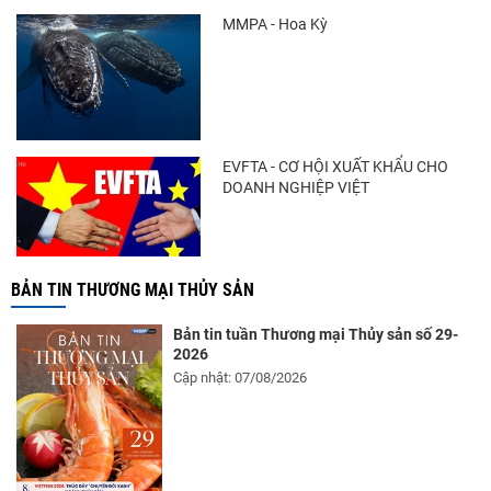
MMPA - Hoa Kỳ
Vietfish 2026 – Nơi hội tụ đổi mới, kết nối
và phát triển...
EVFTA - CƠ HỘI XUẤT KHẨU CHO
DOANH NGHIỆP VIỆT
BẢN TIN THƯƠNG MẠI THỦY SẢN
Bản tin tuần Thương mại Thủy sản số 29-
2026
Cập nhật: 07/08/2026