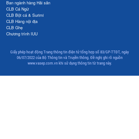
Ban ngành hàng Hải sản
Thị trường Trung Quốc
CLB Cá Ngừ
Thị trường Philippines
CLB Bột cá & Surimi
CLB Hàng nội địa
Thị trường Tây Ban Nha
CLB Ghẹ
Chương trình IUU
Thị trường thủy sản khác
Thị trường thủy sản thế giới
Giấy phép hoạt động Trang thông tin điện tử tổng hợp số 83/GP-TTĐT, ngày
06/07/2022 của Bộ Thông tin và Truyền thông. Đề nghị ghi rõ nguồn
www.vasep.com.vn khi sử dụng thông tin từ trang này.