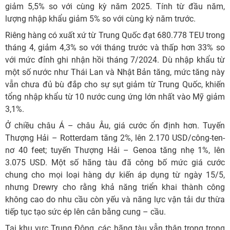
giảm 5,5% so với cùng kỳ năm 2025. Tính từ đầu năm,
lượng nhập khẩu giảm 5% so với cùng kỳ năm trước.
Riêng hàng có xuất xứ từ Trung Quốc đạt 680.778 TEU trong
tháng 4, giảm 4,3% so với tháng trước và thấp hơn 33% so
với mức đỉnh ghi nhận hồi tháng 7/2024. Dù nhập khẩu từ
một số nước như Thái Lan và Nhật Bản tăng, mức tăng này
vẫn chưa đủ bù đắp cho sự sụt giảm từ Trung Quốc, khiến
tổng nhập khẩu từ 10 nước cung ứng lớn nhất vào Mỹ giảm
3,1%.
Ở chiều châu Á – châu Âu, giá cước ổn định hơn. Tuyến
Thượng Hải – Rotterdam tăng 2%, lên 2.170 USD/công-ten-
nơ 40 feet; tuyến Thượng Hải – Genoa tăng nhẹ 1%, lên
3.075 USD. Một số hãng tàu đã công bố mức giá cước
chung cho mọi loại hàng dự kiến áp dụng từ ngày 15/5,
nhưng Drewry cho rằng khả năng triển khai thành công
không cao do nhu cầu còn yếu và năng lực vận tải dư thừa
tiếp tục tạo sức ép lên cân bằng cung – cầu.
Tại khu vực Trung Đông, các hãng tàu vẫn thận trọng trong