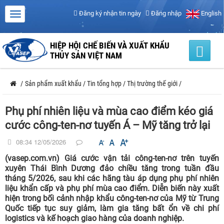
Đăng ký nhận tin ngày
Đăng nhập
English
HIỆP HỘI CHẾ BIẾN VÀ XUẤT KHẨU
THỦY SẢN VIỆT NAM
/
Sản phẩm xuất khẩu
/
Tin tổng hợp
/
Thị trường thế giới
/
Phụ phí nhiên liệu và mùa cao điểm kéo giá
cước công-ten-nơ tuyến Á – Mỹ tăng trở lại
08:34 12/05/2026
(vasep.com.vn) Giá cước vận tải công-ten-nơ trên tuyến
xuyên Thái Bình Dương đảo chiều tăng trong tuần đầu
tháng 5/2026, sau khi các hãng tàu áp dụng phụ phí nhiên
liệu khẩn cấp và phụ phí mùa cao điểm. Diễn biến này xuất
hiện trong bối cảnh nhập khẩu công-ten-nơ của Mỹ từ Trung
Quốc tiếp tục suy giảm, làm gia tăng bất ổn về chi phí
logistics và kế hoạch giao hàng của doanh nghiệp.