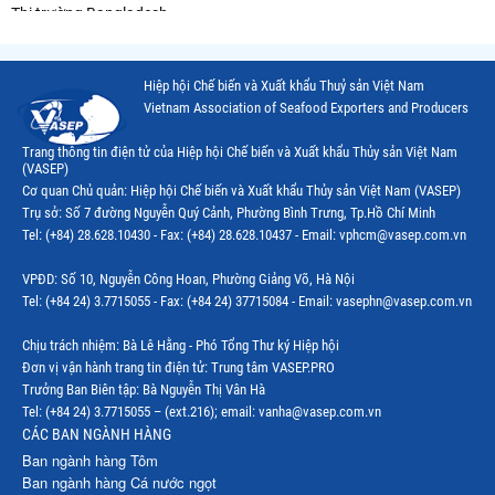
Thị trường Bangladesh
Thị trường Chile
Hiệp hội Chế biến và Xuất khẩu Thuỷ sản Việt Nam
Thị trường Canada
Vietnam Association of Seafood Exporters and Producers
Thị trường Ecuador
Trang thông tin điện tử của Hiệp hội Chế biến và Xuất khẩu Thủy sản Việt Nam
(VASEP)
Thị trường EU
Cơ quan Chủ quản: Hiệp hội Chế biến và Xuất khẩu Thủy sản Việt Nam (VASEP)
Trụ sở: Số 7 đường Nguyễn Quý Cảnh, Phường Bình Trưng, Tp.Hồ Chí Minh
Thị trường Indonesia
Tel: (+84) 28.628.10430 - Fax: (+84) 28.628.10437 - Email: vphcm@vasep.com.vn
Thị trường Mexico
VPĐD: Số 10, Nguyễn Công Hoan, Phường Giảng Võ, Hà Nội
Thị trường Mỹ
Tel: (+84 24) 3.7715055 - Fax: (+84 24) 37715084 - Email: vasephn@vasep.com.vn
Thị trường Nga
Chịu trách nhiệm: Bà Lê Hằng - Phó Tổng Thư ký Hiệp hội
Đơn vị vận hành trang tin điện tử: Trung tâm VASEP.PRO
Thị trường Hàn Quốc
Trưởng Ban Biên tập: Bà Nguyễn Thị Vân Hà
Tel: (+84 24) 3.7715055 – (ext.216); email: vanha@vasep.com.vn
Thị trường Nhật Bản
CÁC BAN NGÀNH HÀNG
Ban ngành hàng Tôm
Thị trường Thái Lan
Ban ngành hàng Cá nước ngọt