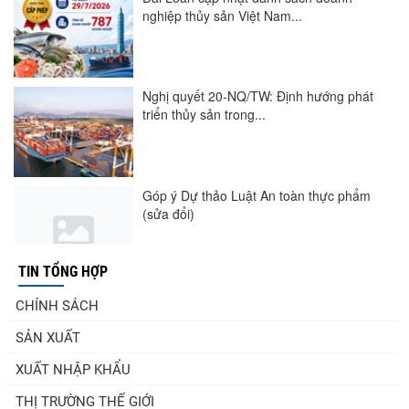
nghiệp thủy sản Việt Nam...
Nghị quyết 20-NQ/TW: Định hướng phát
triển thủy sản trong...
Góp ý Dự thảo Luật An toàn thực phẩm
(sửa đổi)
TIN TỔNG HỢP
Thuế Mục 301 và bài toán thích ứng của
CHÍNH SÁCH
tôm Việt tại thị...
SẢN XUẤT
XUẤT NHẬP KHẨU
Xuất khẩu cá tra sang CPTPP: Mở rộng cơ
THỊ TRƯỜNG THẾ GIỚI