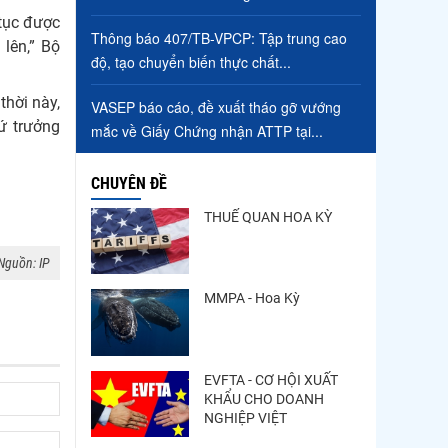
 tục được
Trung Quốc tăng mạnh
Thông báo 407/TB-VPCP: Tập trung cao
lên,” Bộ
nhập khẩu mực, trong khi
độ, tạo chuyển biến thực chất...
nguồn cung...
thời này,
Điểm tin thủy sản thế giới
VASEP báo cáo, đề xuất tháo gỡ vướng
ngày 3/8/2026
ứ trưởng
mắc về Giấy Chứng nhận ATTP tại...
CHUYÊN ĐỀ
THUẾ QUAN HOA KỲ
Nguồn: IP
MMPA - Hoa Kỳ
EVFTA - CƠ HỘI XUẤT
KHẨU CHO DOANH
NGHIỆP VIỆT