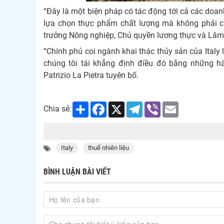
“Đây là một biện pháp có tác động tới cả các doan
lựa chọn thực phẩm chất lượng mà không phải ch
trưởng Nông nghiệp, Chủ quyền lương thực và Lâm 
“Chính phủ coi ngành khai thác thủy sản của Italy l
chúng tôi tái khẳng định điều đó bằng những h
Patrizio La Pietra tuyên bố.
Share
Facebook
X
Telegram
Viber
Email
Chia sẻ:
Italy
thuế nhiên liệu
BÌNH LUẬN BÀI VIẾT