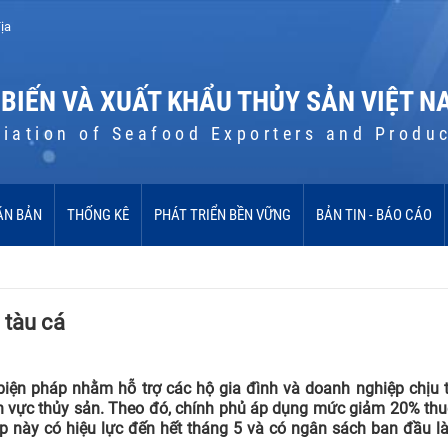
ịa
 BIẾN VÀ XUẤT KHẨU THỦY SẢN VIỆT N
iation of Seafood Exporters and Produ
ĂN BẢN
THỐNG KÊ
PHÁT TRIỂN BỀN VỮNG
BẢN TIN - BÁO CÁO
 tàu cá
 biện pháp nhằm hỗ trợ các hộ gia đình và doanh nghiệp chịu 
ĩnh vực thủy sản. Theo đó, chính phủ áp dụng mức giảm 20% thu
p này có hiệu lực đến hết tháng 5 và có ngân sách ban đầu là