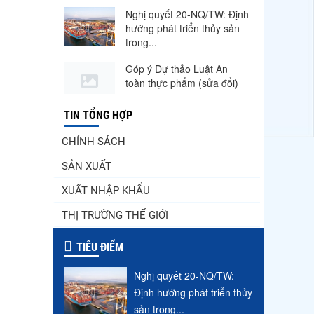
Nghị quyết 20-NQ/TW: Định
hướng phát triển thủy sản
trong...
Góp ý Dự thảo Luật An
toàn thực phẩm (sửa đổi)
Thuế Mục 301 và bài toán
TIN TỔNG HỢP
thích ứng của tôm Việt tại
thị...
CHÍNH SÁCH
SẢN XUẤT
VASEP chào đón Công ty
Cổ phần Thương mại Sim
XUẤT NHẬP KHẨU
Ba gia nhập...
THỊ TRƯỜNG THẾ GIỚI
Nguồn cung giảm, giá cá rô
phi Trung Quốc tiếp tục
TIÊU ĐIỂM
tăng
Nghị quyết 20-NQ/TW:
Nhập khẩu tôm của Mỹ
phục hồi trong tháng
Định hướng phát triển thủy
5/2026
sản trong...