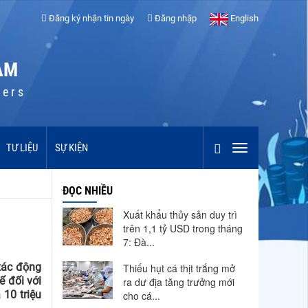
Đăng ký nhận tin ngày
Đăng nhập
English
AM
cers
TƯ LIỆU
SỰ KIỆN
ĐỌC NHIỀU
Xuất khẩu thủy sản duy trì
trên 1,1 tỷ USD trong tháng
7: Đà...
tác động
Thiếu hụt cá thịt trắng mở
ế đối với
ra dư địa tăng trưởng mới
 10 triệu
cho cá...