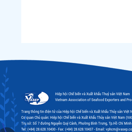
Hiệp hội Chế biến và Xuất khẩu Thuỷ sản Việt Nam
Vietnam Association of Seafood Exporters and Pr
Trang thông tin điện tử của Hiệp hội Chế biến và Xuất khẩu Thủy sản Việ
Cơ quan Chủ quản: Hiệp hội Chế biến và Xuất khẩu Thủy sản Việt Nam (VA
Trụ sở: Số 7 đường Nguyễn Quý Cảnh, Phường Bình Trưng, Tp.Hồ Chí Minh
Tel: (+84) 28.628.10430 - Fax: (+84) 28.628.10437 - Email: vphcm@vasep.c