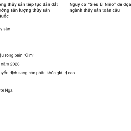
ồng thủy sản tiếp tục dẫn dắt
Nguy cơ “Siêu El Niño” đe dọ
rưởng sản lượng thủy sản
ngành thủy sản toàn cầu
Quốc
ủy sản
ệu rong biển "Gim"
ầu năm 2026
huyển dịch sang các phân khúc giá trị cao
 với Nga