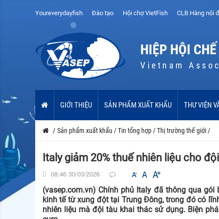
Youreverydayfish
Đào tạo
Hội chợ VietFish
CLB Hàng nội đ
HIỆP HỘI CHẾ
Vietnam Assoc
GIỚI THIỆU
SẢN PHẨM XUẤT KHẨU
THƯ VIỆN V
/
Sản phẩm xuất khẩu
/
Tin tổng hợp
/
Thị trường thế giới
/
Italy giảm 20% thuế nhiên liệu cho đội
08:46 30/03/2026
(vasep.com.vn) Chính phủ Italy đã thông qua gói
kinh tế từ xung đột tại Trung Đông, trong đó có l
nhiên liệu mà đội tàu khai thác sử dụng. Biện phá