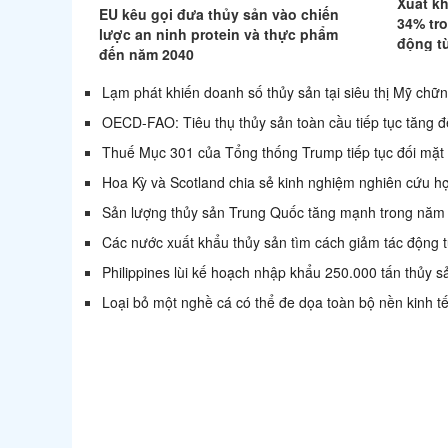
Xuất kh
EU kêu gọi đưa thủy sản vào chiến
34% tr
lược an ninh protein và thực phẩm
động t
đến năm 2040
Lạm phát khiến doanh số thủy sản tại siêu thị Mỹ chữn
OECD-FAO: Tiêu thụ thủy sản toàn cầu tiếp tục tăn
Thuế Mục 301 của Tổng thống Trump tiếp tục đối mặt 
Hoa Kỳ và Scotland chia sẻ kinh nghiệm nghiên cứu hợ
Sản lượng thủy sản Trung Quốc tăng mạnh trong nă
Các nước xuất khẩu thủy sản tìm cách giảm tác động 
Philippines lùi kế hoạch nhập khẩu 250.000 tấn thủy 
Loại bỏ một nghề cá có thể đe dọa toàn bộ nền kinh t