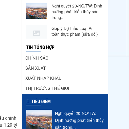
Nghị quyết 20-NQ/TW: Định
hướng phát triển thủy sản
trong...
Góp ý Dự thảo Luật An
toàn thực phẩm (sửa đổi)
Thuế Mục 301 và bài toán
TIN TỔNG HỢP
thích ứng của tôm Việt tại
thị...
CHÍNH SÁCH
SẢN XUẤT
Nguồn cung giảm, giá cá rô
phi Trung Quốc tiếp tục
XUẤT NHẬP KHẨU
tăng
THỊ TRƯỜNG THẾ GIỚI
Xuất khẩu cá ngừ Việt Nam
sang Canada tăng nhẹ, áp
TIÊU ĐIỂM
lực mới...
Nghị quyết 20-NQ/TW:
Xuất khẩu cá tra sang
ẩu chính,
CPTPP: Mở rộng cơ hội cho
Định hướng phát triển thủy
u 1,29 tỷ
hàng giá trị...
sản trong...