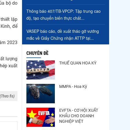
của bộ do
Trung Quốc tăng mạnh
Thông báo 407/TB-VPCP: Tập trung cao
nhập khẩu mực, trong khi
độ, tạo chuyển biến thực chất...
thiết lập
nguồn cung...
 Kinh, để
Điểm tin thủy sản thế giới
VASEP báo cáo, đề xuất tháo gỡ vướng
ngày 3/8/2026
mắc về Giấy Chứng nhận ATTP tại...
năm 2023
CHUYÊN ĐỀ
ất lượng
THUẾ QUAN HOA KỲ
phép xuất
MMPA - Hoa Kỳ
(Theo fis)
EVFTA - CƠ HỘI XUẤT
KHẨU CHO DOANH
NGHIỆP VIỆT