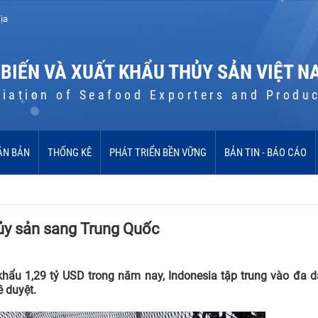
ịa
 BIẾN VÀ XUẤT KHẨU THỦY SẢN VIỆT N
iation of Seafood Exporters and Produ
ĂN BẢN
THỐNG KÊ
PHÁT TRIỂN BỀN VỮNG
BẢN TIN - BÁO CÁO
hủy sản sang Trung Quốc
khẩu 1,29 tỷ USD trong năm nay, Indonesia tập trung vào đa d
 duyệt.