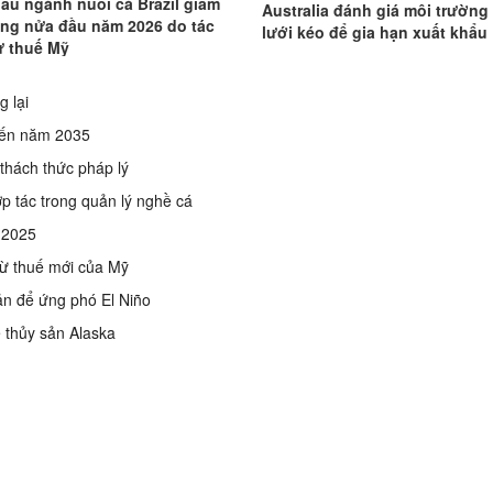
ẩu ngành nuôi cá Brazil giảm
Australia đánh giá môi trường
ong nửa đầu năm 2026 do tác
lưới kéo để gia hạn xuất khẩu
ừ thuế Mỹ
g lại
g đến năm 2035
thách thức pháp lý
p tác trong quản lý nghề cá
m 2025
từ thuế mới của Mỹ
sản để ứng phó El Niño
ế thủy sản Alaska