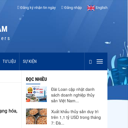
Đăng ký nhận tin ngày
Đăng nhập
English
AM
cers
TƯ LIỆU
SỰ KIỆN
ĐỌC NHIỀU
Đài Loan cập nhật danh
sách doanh nghiệp thủy
sản Việt Nam...
ạng hóa,
Xuất khẩu thủy sản duy trì
trên 1,1 tỷ USD trong tháng
7: Đà...