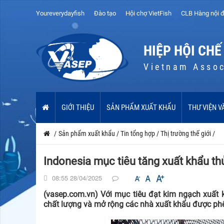
Youreverydayfish
Đào tạo
Hội chợ VietFish
CLB Hàng nội đ
HIỆP HỘI CHẾ
Vietnam Assoc
GIỚI THIỆU
SẢN PHẨM XUẤT KHẨU
THƯ VIỆN V
/
Sản phẩm xuất khẩu
/
Tin tổng hợp
/
Thị trường thế giới
/
Indonesia mục tiêu tăng xuất khẩu t
08:55 28/04/2025
(vasep.com.vn) Với mục tiêu đạt kim ngạch xuất 
chất lượng và mở rộng các nhà xuất khẩu được phê