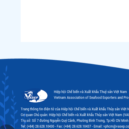
Hiệp hội Chế biến và Xuất khẩu Thuỷ sản Việt Nam
Vietnam Association of Seafood Exporters and Pr
Trang thông tin điện tử của Hiệp hội Chế biến và Xuất khẩu Thủy sản Việ
Cơ quan Chủ quản: Hiệp hội Chế biến và Xuất khẩu Thủy sản Việt Nam (VA
Trụ sở: Số 7 đường Nguyễn Quý Cảnh, Phường Bình Trưng, Tp.Hồ Chí Minh
Tel: (+84) 28.628.10430 - Fax: (+84) 28.628.10437 - Email: vphcm@vasep.c