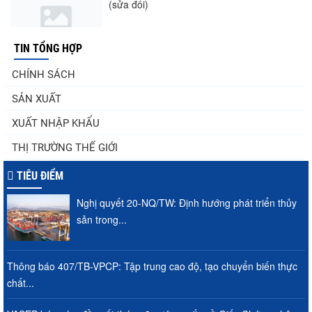
(sửa đổi)
TIN TỔNG HỢP
Nghị quyết 20-NQ/TW: Định hướng phát
CHÍNH SÁCH
triển thủy sản trong...
SẢN XUẤT
XUẤT NHẬP KHẨU
Thuế Mục 301 và bài toán thích ứng của
THỊ TRƯỜNG THẾ GIỚI
tôm Việt tại thị...
TIÊU ĐIỂM
Nghị quyết 20-NQ/TW: Định hướng phát triển thủy
Nguồn cung giảm, giá cá rô phi Trung
sản trong...
Quốc tiếp tục tăng
Thông báo 407/TB-VPCP: Tập trung cao độ, tạo chuyển biến thực
chất...
Điểm tin thủy sản thế giới ngày 3/8/2026