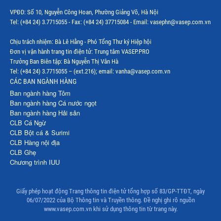
Thị trường Mexico
VPĐD: Số 10, Nguyễn Công Hoan, Phường Giảng Võ, Hà Nội
Thị trường Mỹ
Tel: (+84 24) 3.7715055 - Fax: (+84 24) 37715084 - Email: vasephn@vasep.com.vn
Thị trường Nga
Chịu trách nhiệm: Bà Lê Hằng - Phó Tổng Thư ký Hiệp hội
Đơn vị vận hành trang tin điện tử: Trung tâm VASEP.PRO
Thị trường Hàn Quốc
Trưởng Ban Biên tập: Bà Nguyễn Thị Vân Hà
Tel: (+84 24) 3.7715055 – (ext.216); email: vanha@vasep.com.vn
Thị trường Nhật Bản
CÁC BAN NGÀNH HÀNG
Ban ngành hàng Tôm
Thị trường Thái Lan
Ban ngành hàng Cá nước ngọt
Ban ngành hàng Hải sản
Thị trường Trung Quốc
CLB Cá Ngừ
Thị trường Philippines
CLB Bột cá & Surimi
CLB Hàng nội địa
Thị trường Tây Ban Nha
CLB Ghẹ
Chương trình IUU
Thị trường thủy sản khác
Thị trường thủy sản thế giới
Giấy phép hoạt động Trang thông tin điện tử tổng hợp số 83/GP-TTĐT, ngày
06/07/2022 của Bộ Thông tin và Truyền thông. Đề nghị ghi rõ nguồn
www.vasep.com.vn khi sử dụng thông tin từ trang này.