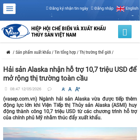
Đăng ký nhận tin ngày
Đăng nhập
English
HIỆP HỘI CHẾ BIẾN VÀ XUẤT KHẨU
THỦY SẢN VIỆT NAM
/
Sản phẩm xuất khẩu
/
Tin tổng hợp
/
Thị trường thế giới
/
Hải sản Alaska nhận hỗ trợ 10,7 triệu USD để
mở rộng thị trường toàn cầu
08:47 12/05/2026
(vasep.com.vn) Ngành hải sản Alaska vừa được tiếp thêm
động lực lớn khi Viện Tiếp thị Thủy sản Alaska (ASMI) huy
động thành công 10,7 triệu USD từ các chương trình hỗ trợ
của chính phủ Mỹ nhằm thúc đẩy xuất khẩu.