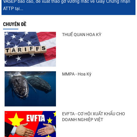
VASEP báo cáo, đề xuất tháo gỡ vướng mắc về Giấy Chứng nhận
ATTP tại...
Trung Quốc tăng mạnh nhập khẩu mực,
CHUYÊN ĐỀ
trong khi nguồn cung...
THUẾ QUAN HOA KỲ
Thông báo 407/TB-VPCP: Tập trung cao
độ, tạo chuyển biến...
MMPA - Hoa Kỳ
Xuất khẩu cá ngừ Việt Nam sang Canada
tăng nhẹ, áp lực mới...
EVFTA - CƠ HỘI XUẤT KHẨU CHO
DOANH NGHIỆP VIỆT