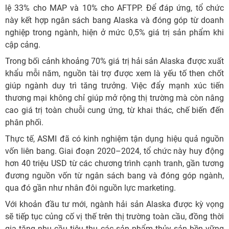
lệ 33% cho MAP và 10% cho AFTPP. Để đáp ứng, tổ chức
này kết hợp ngân sách bang Alaska và đóng góp từ doanh
nghiệp trong ngành, hiện ở mức 0,5% giá trị sản phẩm khi
cập cảng.
Trong bối cảnh khoảng 70% giá trị hải sản Alaska được xuất
khẩu mỗi năm, nguồn tài trợ được xem là yếu tố then chốt
giúp ngành duy trì tăng trưởng. Việc đẩy mạnh xúc tiến
thương mại không chỉ giúp mở rộng thị trường mà còn nâng
cao giá trị toàn chuỗi cung ứng, từ khai thác, chế biến đến
phân phối.
Thực tế, ASMI đã có kinh nghiệm tận dụng hiệu quả nguồn
vốn liên bang. Giai đoạn 2020–2024, tổ chức này huy động
hơn 40 triệu USD từ các chương trình cạnh tranh, gần tương
đương nguồn vốn từ ngân sách bang và đóng góp ngành,
qua đó gần như nhân đôi nguồn lực marketing.
Với khoản đầu tư mới, ngành hải sản Alaska được kỳ vọng
sẽ tiếp tục củng cố vị thế trên thị trường toàn cầu, đồng thời
gia tăng nhu cầu tiêu thụ các sản phẩm thủy sản bền vững