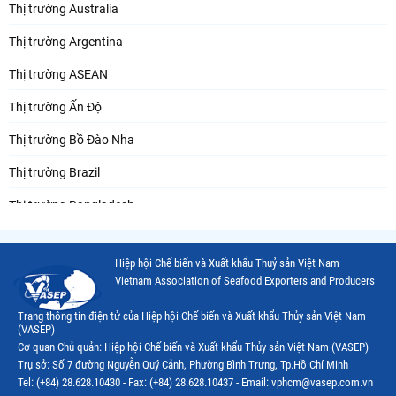
Thị trường Australia
Thị trường Argentina
Thị trường ASEAN
Thị trường Ấn Độ
Thị trường Bồ Đào Nha
Thị trường Brazil
Thị trường Bangladesh
Thị trường Chile
Hiệp hội Chế biến và Xuất khẩu Thuỷ sản Việt Nam
Thị trường Canada
Vietnam Association of Seafood Exporters and Producers
Thị trường Ecuador
Trang thông tin điện tử của Hiệp hội Chế biến và Xuất khẩu Thủy sản Việt Nam
(VASEP)
Thị trường EU
Cơ quan Chủ quản: Hiệp hội Chế biến và Xuất khẩu Thủy sản Việt Nam (VASEP)
Trụ sở: Số 7 đường Nguyễn Quý Cảnh, Phường Bình Trưng, Tp.Hồ Chí Minh
Thị trường Indonesia
Tel: (+84) 28.628.10430 - Fax: (+84) 28.628.10437 - Email: vphcm@vasep.com.vn