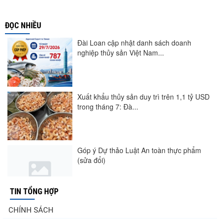
ĐỌC NHIỀU
Đài Loan cập nhật danh sách doanh
nghiệp thủy sản Việt Nam...
Xuất khẩu thủy sản duy trì trên 1,1 tỷ USD
trong tháng 7: Đà...
Góp ý Dự thảo Luật An toàn thực phẩm
(sửa đổi)
TIN TỔNG HỢP
Nghị quyết 20-NQ/TW: Định hướng phát
CHÍNH SÁCH
triển thủy sản trong...