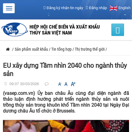
Đăng ký nhận tin ngày
Đăng nhập
English
HIỆP HỘI CHẾ BIẾN VÀ XUẤT KHẨU
THỦY SẢN VIỆT NAM
/
Sản phẩm xuất khẩu
/
Tin tổng hợp
/
Thị trường thế giới
/
EU xây dựng Tầm nhìn 2040 cho ngành thủy
sản
09:07 30/03/2026
(vasep.com.vn) Ủy ban châu Âu cùng đại diện ngành đã
thảo luận định hướng phát triển ngành thủy sản và nuôi
trồng thủy sản trong khuôn khổ Tầm nhìn 2040 tại Ngày Đại
dương châu Âu tổ chức ở Brussels.