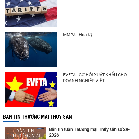
Thông báo 407/TB-VPCP: Tập trung cao
độ, tạo chuyển biến...
MMPA - Hoa Kỳ
Còn chưa đầy 3 tuần đến Vietfish 2026:
Sẵn sàng cho chuỗi...
EVFTA - CƠ HỘI XUẤT KHẨU CHO
DOANH NGHIỆP VIỆT
BẢN TIN THƯƠNG MẠI THỦY SẢN
Bản tin tuần Thương mại Thủy sản số 29-
2026