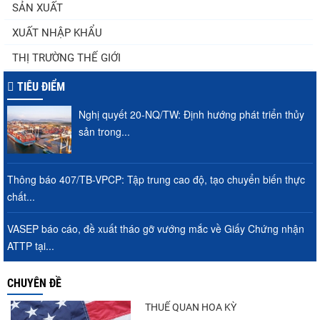
SẢN XUẤT
XUẤT NHẬP KHẨU
Thuế Mục 301 và bài toán thích ứng của
THỊ TRƯỜNG THẾ GIỚI
tôm Việt tại thị...
TIÊU ĐIỂM
Nghị quyết 20-NQ/TW: Định hướng phát triển thủy
Nguồn cung giảm, giá cá rô phi Trung
sản trong...
Quốc tiếp tục tăng
Thông báo 407/TB-VPCP: Tập trung cao độ, tạo chuyển biến thực
chất...
Điểm tin thủy sản thế giới ngày 3/8/2026
VASEP báo cáo, đề xuất tháo gỡ vướng mắc về Giấy Chứng nhận
ATTP tại...
Trung Quốc tăng mạnh nhập khẩu mực,
CHUYÊN ĐỀ
trong khi nguồn cung...
THUẾ QUAN HOA KỲ