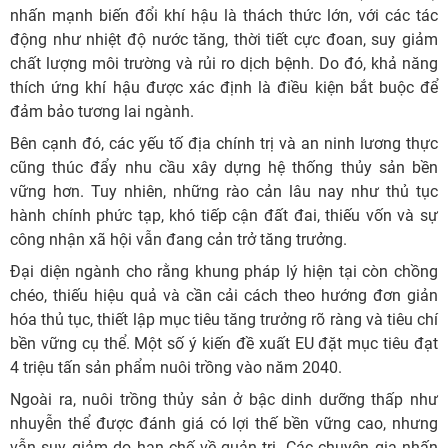
nhấn mạnh biến đổi khí hậu là thách thức lớn, với các tác
động như nhiệt độ nước tăng, thời tiết cực đoan, suy giảm
chất lượng môi trường và rủi ro dịch bệnh. Do đó, khả năng
thích ứng khí hậu được xác định là điều kiện bắt buộc để
đảm bảo tương lai ngành.
Bên cạnh đó, các yếu tố địa chính trị và an ninh lương thực
cũng thúc đẩy nhu cầu xây dựng hệ thống thủy sản bền
vững hơn. Tuy nhiên, những rào cản lâu nay như thủ tục
hành chính phức tạp, khó tiếp cận đất đai, thiếu vốn và sự
công nhận xã hội vẫn đang cản trở tăng trưởng.
Đại diện ngành cho rằng khung pháp lý hiện tại còn chồng
chéo, thiếu hiệu quả và cần cải cách theo hướng đơn giản
hóa thủ tục, thiết lập mục tiêu tăng trưởng rõ ràng và tiêu chí
bền vững cụ thể. Một số ý kiến đề xuất EU đặt mục tiêu đạt
4 triệu tấn sản phẩm nuôi trồng vào năm 2040.
Ngoài ra, nuôi trồng thủy sản ở bậc dinh dưỡng thấp như
nhuyễn thể được đánh giá có lợi thế bền vững cao, nhưng
vẫn suy giảm do hạn chế về quản trị. Các chuyên gia nhấn