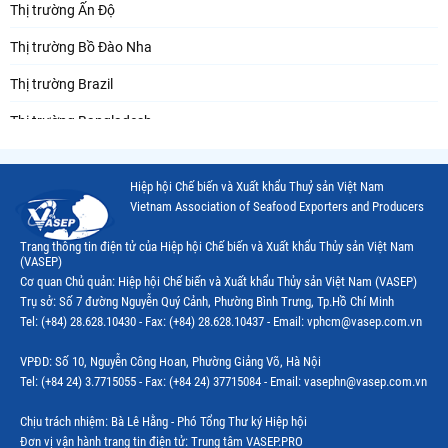
Thị trường Ấn Độ
Thị trường Bồ Đào Nha
Thị trường Brazil
Thị trường Bangladesh
Thị trường Chile
Hiệp hội Chế biến và Xuất khẩu Thuỷ sản Việt Nam
Thị trường Canada
Vietnam Association of Seafood Exporters and Producers
Thị trường Ecuador
Trang thông tin điện tử của Hiệp hội Chế biến và Xuất khẩu Thủy sản Việt Nam
(VASEP)
Thị trường EU
Cơ quan Chủ quản: Hiệp hội Chế biến và Xuất khẩu Thủy sản Việt Nam (VASEP)
Trụ sở: Số 7 đường Nguyễn Quý Cảnh, Phường Bình Trưng, Tp.Hồ Chí Minh
Thị trường Indonesia
Tel: (+84) 28.628.10430 - Fax: (+84) 28.628.10437 - Email: vphcm@vasep.com.vn
Thị trường Mexico
VPĐD: Số 10, Nguyễn Công Hoan, Phường Giảng Võ, Hà Nội
Thị trường Mỹ
Tel: (+84 24) 3.7715055 - Fax: (+84 24) 37715084 - Email: vasephn@vasep.com.vn
Thị trường Nga
Chịu trách nhiệm: Bà Lê Hằng - Phó Tổng Thư ký Hiệp hội
Đơn vị vận hành trang tin điện tử: Trung tâm VASEP.PRO