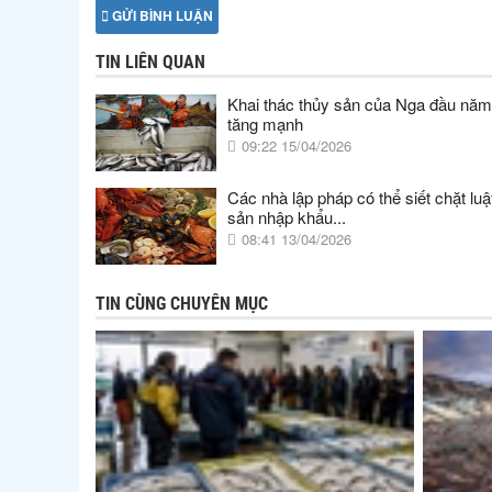
GỬI BÌNH LUẬN
TIN LIÊN QUAN
Khai thác thủy sản của Nga đầu nă
tăng mạnh
09:22 15/04/2026
Các nhà lập pháp có thể siết chặt luậ
sản nhập khẩu...
08:41 13/04/2026
TIN CÙNG CHUYÊN MỤC