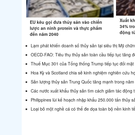
Xuất kh
EU kêu gọi đưa thủy sản vào chiến
34% tr
lược an ninh protein và thực phẩm
động t
đến năm 2040
Lạm phát khiến doanh số thủy sản tại siêu thị Mỹ chữn
OECD-FAO: Tiêu thụ thủy sản toàn cầu tiếp tục tăn
Thuế Mục 301 của Tổng thống Trump tiếp tục đối mặt 
Hoa Kỳ và Scotland chia sẻ kinh nghiệm nghiên cứu hợ
Sản lượng thủy sản Trung Quốc tăng mạnh trong nă
Các nước xuất khẩu thủy sản tìm cách giảm tác động 
Philippines lùi kế hoạch nhập khẩu 250.000 tấn thủy 
Loại bỏ một nghề cá có thể đe dọa toàn bộ nền kinh t