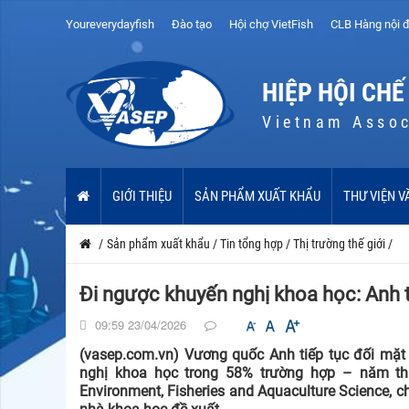
Youreverydayfish
Đào tạo
Hội chợ VietFish
CLB Hàng nội đ
HIỆP HỘI CHẾ
Vietnam Assoc
GIỚI THIỆU
SẢN PHẨM XUẤT KHẨU
THƯ VIỆN V
/
Sản phẩm xuất khẩu
/
Tin tổng hợp
/
Thị trường thế giới
/
Đi ngược khuyến nghị khoa học: Anh t
09:59 23/04/2026
(vasep.com.vn) Vương quốc Anh tiếp tục đối mặt 
nghị khoa học trong 58% trường hợp – năm thứ 
Environment, Fisheries and Aquaculture Science, 