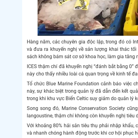
Hàng năm, các chuyên gia độc lập, trong đó có Inte
và đưa ra khuyến nghị về sản lượng khai thác tối 
sách không bám sát cơ sở khoa học, làm gia tăng n
ICES thậm chí đã khuyến nghị “đánh bắt bằng 0” đ
này cho thấy nhiều loài cá quan trọng về kinh tế đ
Tổ chức Blue Marine Foundation cảnh báo việc c
này, sự khác biệt trong quản lý đã dẫn đến kết qu
trong khi khu vực Biển Celtic suy giảm do quản lý 
Song song đó, Marine Conservation Society cũng
langoustine, thậm chí không còn khuyến nghị tiêu d
Với khoảng 80% hải sản tiêu thụ phải nhập khẩu, c
và nhanh chóng hành động trước khi cơ hội phục hồ