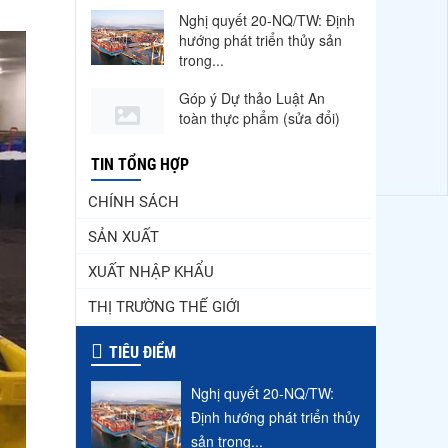
Nghị quyết 20-NQ/TW: Định
hướng phát triển thủy sản
trong...
Góp ý Dự thảo Luật An
toàn thực phẩm (sửa đổi)
Thuế Mục 301 và bài toán
TIN TỔNG HỢP
thích ứng của tôm Việt tại
thị...
CHÍNH SÁCH
SẢN XUẤT
Nguồn cung giảm, giá cá rô
phi Trung Quốc tiếp tục
XUẤT NHẬP KHẨU
tăng
THỊ TRƯỜNG THẾ GIỚI
Xuất khẩu cá ngừ Việt Nam
sang Canada tăng nhẹ, áp
TIÊU ĐIỂM
lực mới...
Nghị quyết 20-NQ/TW:
Trung Quốc tăng mạnh
nhập khẩu mực, trong khi
Định hướng phát triển thủy
nguồn cung...
sản trong...