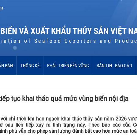
ịa
 BIẾN VÀ XUẤT KHẨU THỦY SẢN VIỆT N
iation of Seafood Exporters and Produ
ĂN BẢN
THỐNG KÊ
PHÁT TRIỂN BỀN VỮNG
BẢN TIN - BÁO CÁO
iếp tục khai thác quá mức vùng biển nội địa
với chỉ trích khi hạn ngạch khai thác thủy sản năm 2026 vượ
sáu liên tiếp xảy ra tình trạng này. Theo báo cáo của Ce
chính phủ vẫn cho phép sản lượng đánh bắt cao hơn mức an to