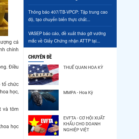
Điểm tin thủy sản thế giới
Thông báo 407/TB-VPCP: Tập trung cao
ngày 3/8/2026
độ, tạo chuyển biến thực chất...
Xuất khẩu cá tra sang
VASEP báo cáo, đề xuất tháo gỡ vướng
CPTPP: Mở rộng cơ hội cho
mắc về Giấy Chứng nhận ATTP tại...
hàng giá trị...
 lượng cá
ịnh chính
CHUYÊN ĐỀ
ộng. Điều
THUẾ QUAN HOA KỲ
 tổ chức
khoa học,
MMPA - Hoa Kỳ
t và tôm
EVFTA - CƠ HỘI XUẤT
KHẨU CHO DOANH
 khoa học
NGHIỆP VIỆT