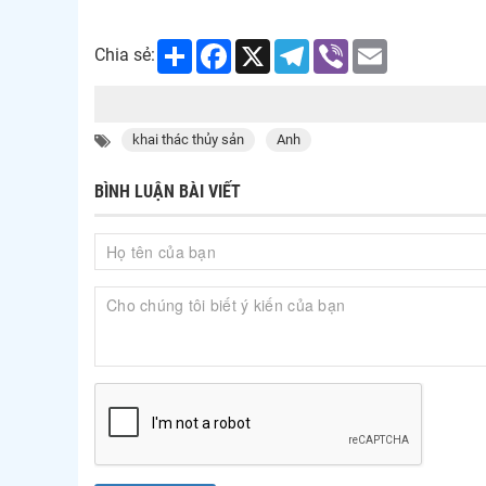
Share
Facebook
X
Telegram
Viber
Email
Chia sẻ:
khai thác thủy sản
Anh
BÌNH LUẬN BÀI VIẾT