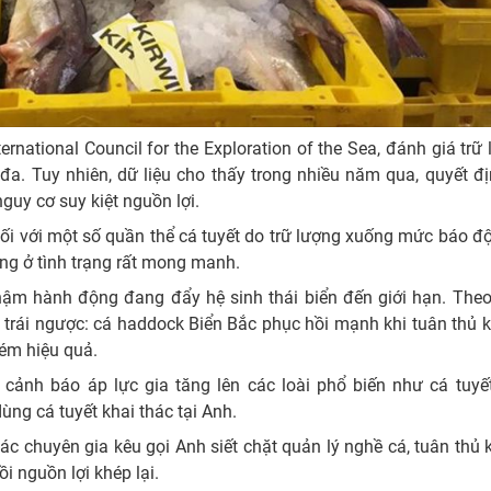
rnational Council for the Exploration of the Sea, đánh giá trữ
đa. Tuy nhiên, dữ liệu cho thấy trong nhiều năm qua, quyết đ
guy cơ suy kiệt nguồn lợi.
ối với một số quần thể cá tuyết do trữ lượng xuống mức báo đ
ang ở tình trạng rất mong manh.
hậm hành động đang đẩy hệ sinh thái biển đến giới hạn. Theo
ả trái ngược: cá haddock Biển Bắc phục hồi mạnh khi tuân thủ 
kém hiệu quả.
 cảnh báo áp lực gia tăng lên các loài phổ biến như cá tuyế
ùng cá tuyết khai thác tại Anh.
ác chuyên gia kêu gọi Anh siết chặt quản lý nghề cá, tuân thủ
i nguồn lợi khép lại.