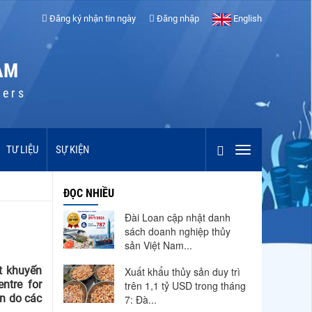
Đăng ký nhận tin ngày
Đăng nhập
English
AM
cers
TƯ LIỆU
SỰ KIỆN
ĐỌC NHIỀU
Đài Loan cập nhật danh
sách doanh nghiệp thủy
sản Việt Nam...
t khuyến
Xuất khẩu thủy sản duy trì
ntre for
trên 1,1 tỷ USD trong tháng
àn do các
7: Đà...