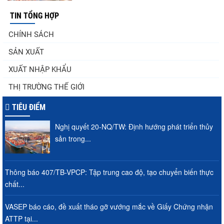
TIN TỔNG HỢP
Nguồn cung giảm, giá cá rô phi Trung
CHÍNH SÁCH
Quốc tiếp tục tăng
SẢN XUẤT
XUẤT NHẬP KHẨU
VASEP chào đón Công ty Cổ phần Thương
THỊ TRƯỜNG THẾ GIỚI
mại Sim Ba gia nhập...
TIÊU ĐIỂM
Nghị quyết 20-NQ/TW: Định hướng phát triển thủy
Nhập khẩu tôm của Mỹ phục hồi trong
sản trong...
tháng 5/2026
Thông báo 407/TB-VPCP: Tập trung cao độ, tạo chuyển biến thực
chất...
Trung Quốc tăng mạnh nhập khẩu mực,
trong khi nguồn cung...
VASEP báo cáo, đề xuất tháo gỡ vướng mắc về Giấy Chứng nhận
ATTP tại...