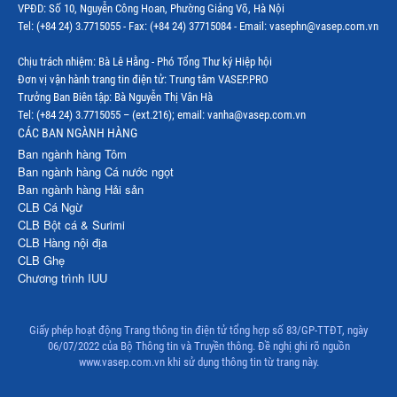
VPĐD: Số 10, Nguyễn Công Hoan, Phường Giảng Võ, Hà Nội
Thị trường Mỹ
Tel: (+84 24) 3.7715055 - Fax: (+84 24) 37715084 - Email: vasephn@vasep.com.vn
Thị trường Nga
Chịu trách nhiệm: Bà Lê Hằng - Phó Tổng Thư ký Hiệp hội
Đơn vị vận hành trang tin điện tử: Trung tâm VASEP.PRO
Thị trường Hàn Quốc
Trưởng Ban Biên tập: Bà Nguyễn Thị Vân Hà
Tel: (+84 24) 3.7715055 – (ext.216); email: vanha@vasep.com.vn
Thị trường Nhật Bản
CÁC BAN NGÀNH HÀNG
Ban ngành hàng Tôm
Thị trường Thái Lan
Ban ngành hàng Cá nước ngọt
Ban ngành hàng Hải sản
Thị trường Trung Quốc
CLB Cá Ngừ
Thị trường Philippines
CLB Bột cá & Surimi
CLB Hàng nội địa
Thị trường Tây Ban Nha
CLB Ghẹ
Chương trình IUU
Thị trường thủy sản khác
Thị trường thủy sản thế giới
Giấy phép hoạt động Trang thông tin điện tử tổng hợp số 83/GP-TTĐT, ngày
06/07/2022 của Bộ Thông tin và Truyền thông. Đề nghị ghi rõ nguồn
www.vasep.com.vn khi sử dụng thông tin từ trang này.