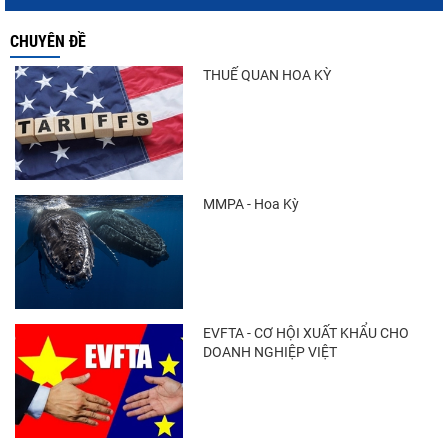
Góp ý Dự thảo Luật An toàn thực phẩm
CHUYÊN ĐỀ
(sửa đổi)
THUẾ QUAN HOA KỲ
Thuế Mục 301 và bài toán thích ứng của
tôm Việt tại thị...
MMPA - Hoa Kỳ
Điểm tin thủy sản thế giới ngày 3/8/2026
EVFTA - CƠ HỘI XUẤT KHẨU CHO
DOANH NGHIỆP VIỆT