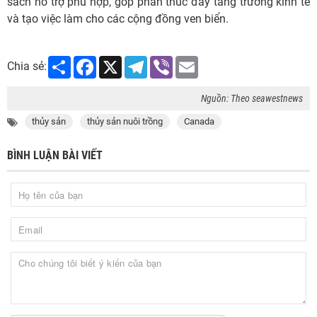
sách hỗ trợ phù hợp, góp phần thúc đẩy tăng trưởng kinh tế
và tạo việc làm cho các cộng đồng ven biển.
Share
Facebook
X
Telegram
Viber
Email
Chia sẻ:
Nguồn: Theo seawestnews
thủy sản
thủy sản nuôi trồng
Canada
BÌNH LUẬN BÀI VIẾT