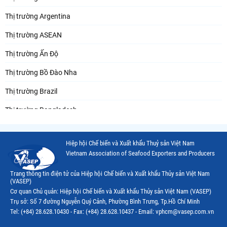
Thị trường Argentina
Thị trường ASEAN
Thị trường Ấn Độ
Thị trường Bồ Đào Nha
Thị trường Brazil
Thị trường Bangladesh
Thị trường Chile
Hiệp hội Chế biến và Xuất khẩu Thuỷ sản Việt Nam
Thị trường Canada
Vietnam Association of Seafood Exporters and Producers
Thị trường Ecuador
Trang thông tin điện tử của Hiệp hội Chế biến và Xuất khẩu Thủy sản Việt Nam
(VASEP)
Thị trường EU
Cơ quan Chủ quản: Hiệp hội Chế biến và Xuất khẩu Thủy sản Việt Nam (VASEP)
Trụ sở: Số 7 đường Nguyễn Quý Cảnh, Phường Bình Trưng, Tp.Hồ Chí Minh
Thị trường Indonesia
Tel: (+84) 28.628.10430 - Fax: (+84) 28.628.10437 - Email: vphcm@vasep.com.vn
Thị trường Mexico