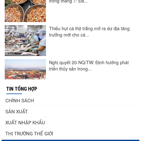
trong tháng 7: Đà...
Thiếu hụt cá thịt trắng mở ra dư địa tăng
trưởng mới cho cá...
Nghị quyết 20-NQ/TW: Định hướng phát
triển thủy sản trong...
TIN TỔNG HỢP
Góp ý Dự thảo Luật An toàn thực phẩm
CHÍNH SÁCH
(sửa đổi)
SẢN XUẤT
XUẤT NHẬP KHẨU
Thuế Mục 301 và bài toán thích ứng của
THỊ TRƯỜNG THẾ GIỚI
tôm Việt tại thị...