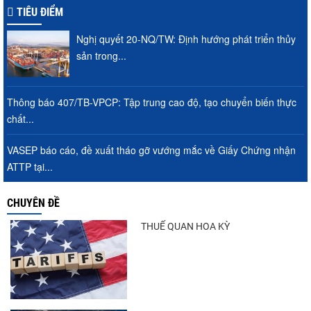
TIÊU ĐIỂM
Nghị quyết 20-NQ/TW: Định hướng phát triển thủy
VASEP chào đón Công ty Cổ phần Thương
sản trong...
mại Sim Ba gia nhập...
Thông báo 407/TB-VPCP: Tập trung cao độ, tạo chuyển biến thực
chất...
Nguồn cung giảm, giá cá rô phi Trung
Quốc tiếp tục tăng
VASEP báo cáo, đề xuất tháo gỡ vướng mắc về Giấy Chứng nhận
ATTP tại...
Nhập khẩu tôm của Mỹ phục hồi trong
CHUYÊN ĐỀ
tháng 5/2026
THUẾ QUAN HOA KỲ
Trung Quốc tăng mạnh nhập khẩu mực,
trong khi nguồn cung...