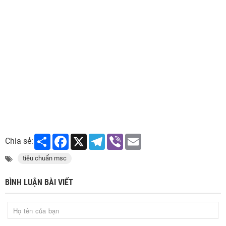
Share
Facebook
X
Telegram
Viber
Email
Chia sẻ:
tiêu chuẩn msc
BÌNH LUẬN BÀI VIẾT