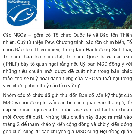
Các NGOs – gồm có Tổ chức Quốc tế về Bảo tồn Thiên
nhiên, Quỹ từ thiện Pew, Chương trình bảo tồn chim biển, Tổ
chức Bảo tồn Thiên nhiên, Trung tâm Hành động Sinh thái,
Tổ chức bảo tồn giun đất, Tổ chức Quốc tế về câu cần
(IPNLF) bày tỏ quan ngại rằng nếu Uỷ ban MSC đồng ý với
những tiêu chuẩn mới được đề xuất như trong bản phác
thảo, “nó sẽ huỷ hoại danh tiếng của MSC và thất bại trong
việc chứng nhận thuỷ sản bền vững”
Nhóm các tổ chức đã gửi thư đến Ban cố vấn kỹ thuật của
MSC và hội đồng tư vấn các bên liên quan vào tháng 5, đề
cập sự quan ngại của họ trước việc xem xét lại tiêu chuẩn
mới được đề xuất. Những tiêu chuẩn này được ra mắt vào
tháng 2 để tham khảo ý kiến ​​cộng đồng và chờ ý kiến ​​đóng
góp cuối cùng từ các chuyên gia MSC cùng Hội đồng quản