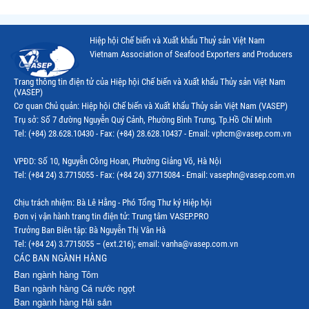
Thị trường Chile
Hiệp hội Chế biến và Xuất khẩu Thuỷ sản Việt Nam
Thị trường Canada
Vietnam Association of Seafood Exporters and Producers
Thị trường Ecuador
Trang thông tin điện tử của Hiệp hội Chế biến và Xuất khẩu Thủy sản Việt Nam
(VASEP)
Thị trường EU
Cơ quan Chủ quản: Hiệp hội Chế biến và Xuất khẩu Thủy sản Việt Nam (VASEP)
Trụ sở: Số 7 đường Nguyễn Quý Cảnh, Phường Bình Trưng, Tp.Hồ Chí Minh
Thị trường Indonesia
Tel: (+84) 28.628.10430 - Fax: (+84) 28.628.10437 - Email: vphcm@vasep.com.vn
Thị trường Mexico
VPĐD: Số 10, Nguyễn Công Hoan, Phường Giảng Võ, Hà Nội
Thị trường Mỹ
Tel: (+84 24) 3.7715055 - Fax: (+84 24) 37715084 - Email: vasephn@vasep.com.vn
Thị trường Nga
Chịu trách nhiệm: Bà Lê Hằng - Phó Tổng Thư ký Hiệp hội
Đơn vị vận hành trang tin điện tử: Trung tâm VASEP.PRO
Thị trường Hàn Quốc
Trưởng Ban Biên tập: Bà Nguyễn Thị Vân Hà
Tel: (+84 24) 3.7715055 – (ext.216); email: vanha@vasep.com.vn
Thị trường Nhật Bản
CÁC BAN NGÀNH HÀNG
Ban ngành hàng Tôm
Thị trường Thái Lan
Ban ngành hàng Cá nước ngọt
Ban ngành hàng Hải sản
Thị trường Trung Quốc