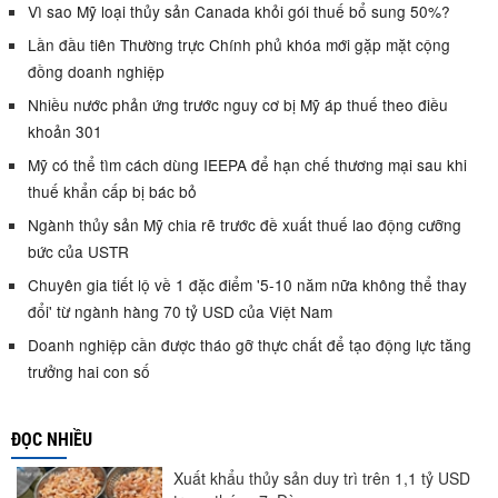
Vì sao Mỹ loại thủy sản Canada khỏi gói thuế bổ sung 50%?
Lần đầu tiên Thường trực Chính phủ khóa mới gặp mặt cộng
đồng doanh nghiệp
Nhiều nước phản ứng trước nguy cơ bị Mỹ áp thuế theo điều
khoản 301
Mỹ có thể tìm cách dùng IEEPA để hạn chế thương mại sau khi
thuế khẩn cấp bị bác bỏ
Ngành thủy sản Mỹ chia rẽ trước đề xuất thuế lao động cưỡng
bức của USTR
Chuyên gia tiết lộ về 1 đặc điểm '5-10 năm nữa không thể thay
đổi' từ ngành hàng 70 tỷ USD của Việt Nam
Doanh nghiệp cần được tháo gỡ thực chất để tạo động lực tăng
trưởng hai con số
ĐỌC NHIỀU
Xuất khẩu thủy sản duy trì trên 1,1 tỷ USD