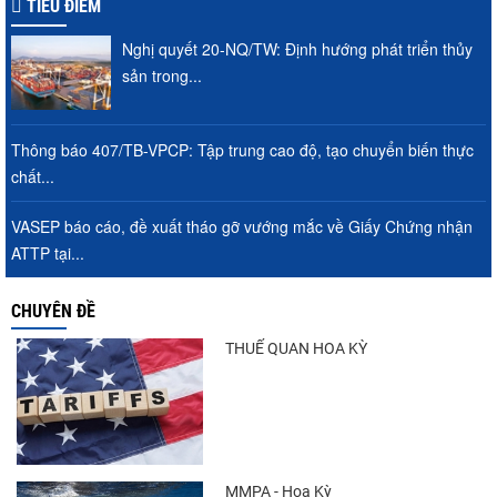
TIÊU ĐIỂM
Nghị quyết 20-NQ/TW: Định hướng phát triển thủy
sản trong...
Thông báo 407/TB-VPCP: Tập trung cao độ, tạo chuyển biến thực
chất...
VASEP báo cáo, đề xuất tháo gỡ vướng mắc về Giấy Chứng nhận
ATTP tại...
CHUYÊN ĐỀ
THUẾ QUAN HOA KỲ
MMPA - Hoa Kỳ