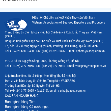
Thị trường Bangladesh
Thị trường Chile
Hiệp hội Chế biến và Xuất khẩu Thuỷ sản Việt Nam
Thị trường Canada
Vietnam Association of Seafood Exporters and Producers
Thị trường Ecuador
Trang thông tin điện tử của Hiệp hội Chế biến và Xuất khẩu Thủy sản Việt Nam
(VASEP)
Thị trường EU
Cơ quan Chủ quản: Hiệp hội Chế biến và Xuất khẩu Thủy sản Việt Nam (VASEP)
Trụ sở: Số 7 đường Nguyễn Quý Cảnh, Phường Bình Trưng, Tp.Hồ Chí Minh
Thị trường Indonesia
Tel: (+84) 28.628.10430 - Fax: (+84) 28.628.10437 - Email: vphcm@vasep.com.vn
Thị trường Mexico
VPĐD: Số 10, Nguyễn Công Hoan, Phường Giảng Võ, Hà Nội
Thị trường Mỹ
Tel: (+84 24) 3.7715055 - Fax: (+84 24) 37715084 - Email: vasephn@vasep.com.vn
Thị trường Nga
Chịu trách nhiệm: Bà Lê Hằng - Phó Tổng Thư ký Hiệp hội
Đơn vị vận hành trang tin điện tử: Trung tâm VASEP.PRO
Thị trường Hàn Quốc
Trưởng Ban Biên tập: Bà Nguyễn Thị Vân Hà
Tel: (+84 24) 3.7715055 – (ext.216); email: vanha@vasep.com.vn
Thị trường Nhật Bản
CÁC BAN NGÀNH HÀNG
Ban ngành hàng Tôm
Thị trường Thái Lan
Ban ngành hàng Cá nước ngọt