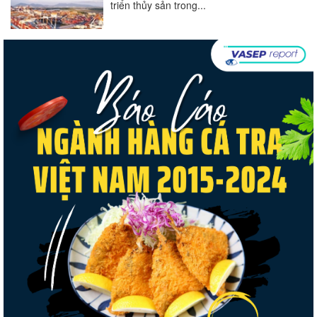
triển thủy sản trong...
Góp ý Dự thảo Luật An toàn thực phẩm
(sửa đổi)
Thuế Mục 301 và bài toán thích ứng của
tôm Việt tại thị...
Xuất khẩu cá tra sang CPTPP: Mở rộng cơ
hội cho hàng giá trị...
Xuất khẩu cá ngừ Việt Nam sang Canada
tăng nhẹ, áp lực mới...