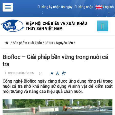
Đăng ký nhận tin ngày
Đăng nhập
English
HIỆP HỘI CHẾ BIẾN VÀ XUẤT KHẨU
THỦY SẢN VIỆT NAM
/
Sản phẩm xuất khẩu
/
Cá tra
/
Nguyên liệu
/
Biofloc – Giải pháp bền vững trong nuôi cá
tra
09:00 28/07/2025
Công nghệ Biofloc ngày càng được ứng dụng rộng rãi trong
nuôi cá tra nhờ khả năng sử dụng vi sinh vật để kiểm soát
môi trường và nâng cao hiệu quả chăn nuôi.