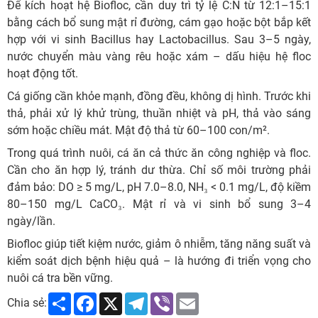
Để kích hoạt hệ Biofloc, cần duy trì tỷ lệ C:N từ 12:1–15:1
bằng cách bổ sung mật rỉ đường, cám gạo hoặc bột bắp kết
hợp với vi sinh Bacillus hay Lactobacillus. Sau 3–5 ngày,
nước chuyển màu vàng rêu hoặc xám – dấu hiệu hệ floc
hoạt động tốt.
Cá giống cần khỏe mạnh, đồng đều, không dị hình. Trước khi
thả, phải xử lý khử trùng, thuần nhiệt và pH, thả vào sáng
sớm hoặc chiều mát. Mật độ thả từ 60–100 con/m².
Trong quá trình nuôi, cá ăn cả thức ăn công nghiệp và floc.
Cần cho ăn hợp lý, tránh dư thừa. Chỉ số môi trường phải
đảm bảo: DO ≥ 5 mg/L, pH 7.0–8.0, NH₃ < 0.1 mg/L, độ kiềm
80–150 mg/L CaCO₃. Mật rỉ và vi sinh bổ sung 3–4
ngày/lần.
Biofloc giúp tiết kiệm nước, giảm ô nhiễm, tăng năng suất và
kiểm soát dịch bệnh hiệu quả – là hướng đi triển vọng cho
nuôi cá tra bền vững.
Share
Facebook
X
Telegram
Viber
Email
Chia sẻ: