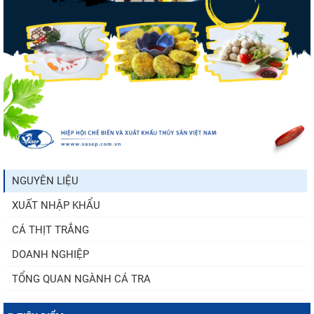
Nguồn cung giảm, giá cá rô phi Trung
Quốc tiếp tục tăng
Trung Quốc tăng mạnh nhập khẩu mực,
trong khi nguồn cung...
NGUYÊN LIỆU
XUẤT NHẬP KHẨU
Điểm tin thủy sản thế giới ngày 3/8/2026
CÁ THỊT TRẮNG
DOANH NGHIỆP
TỔNG QUAN NGÀNH CÁ TRA