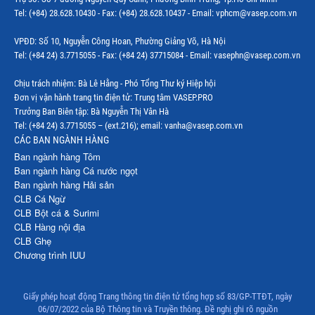
Thị trường Indonesia
Tel: (+84) 28.628.10430 - Fax: (+84) 28.628.10437 - Email: vphcm@vasep.com.vn
Thị trường Mexico
VPĐD: Số 10, Nguyễn Công Hoan, Phường Giảng Võ, Hà Nội
Thị trường Mỹ
Tel: (+84 24) 3.7715055 - Fax: (+84 24) 37715084 - Email: vasephn@vasep.com.vn
Thị trường Nga
Chịu trách nhiệm: Bà Lê Hằng - Phó Tổng Thư ký Hiệp hội
Đơn vị vận hành trang tin điện tử: Trung tâm VASEP.PRO
Thị trường Hàn Quốc
Trưởng Ban Biên tập: Bà Nguyễn Thị Vân Hà
Tel: (+84 24) 3.7715055 – (ext.216); email: vanha@vasep.com.vn
Thị trường Nhật Bản
CÁC BAN NGÀNH HÀNG
Ban ngành hàng Tôm
Thị trường Thái Lan
Ban ngành hàng Cá nước ngọt
Ban ngành hàng Hải sản
Thị trường Trung Quốc
CLB Cá Ngừ
Thị trường Philippines
CLB Bột cá & Surimi
CLB Hàng nội địa
Thị trường Tây Ban Nha
CLB Ghẹ
Chương trình IUU
Thị trường thủy sản khác
Thị trường thủy sản thế giới
Giấy phép hoạt động Trang thông tin điện tử tổng hợp số 83/GP-TTĐT, ngày
06/07/2022 của Bộ Thông tin và Truyền thông. Đề nghị ghi rõ nguồn