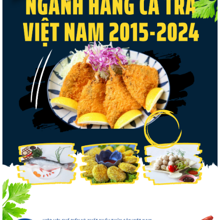
Thuế Mục 301 và bài toán thích ứng của
tôm Việt tại thị...
VASEP chào đón Công ty Cổ phần Thương
mại Sim Ba gia nhập...
Nguồn cung giảm, giá cá rô phi Trung
Quốc tiếp tục tăng
Nhập khẩu tôm của Mỹ phục hồi trong
tháng 5/2026