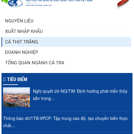
Trung Quốc tăng mạnh nhập khẩu mực,
trong khi nguồn cung...
NGUYÊN LIỆU
XUẤT NHẬP KHẨU
Điểm tin thủy sản thế giới ngày 3/8/2026
CÁ THỊT TRẮNG
DOANH NGHIỆP
TỔNG QUAN NGÀNH CÁ TRA
TIÊU ĐIỂM
Nghị quyết 20-NQ/TW: Định hướng phát triển thủy
sản trong...
Thông báo 407/TB-VPCP: Tập trung cao độ, tạo chuyển biến thực
chất...