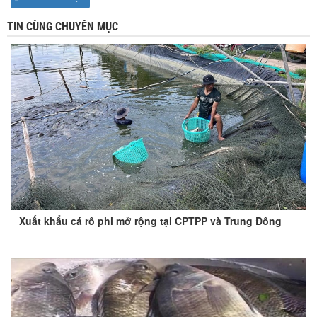
TIN CÙNG CHUYÊN MỤC
Xuất khẩu cá rô phi mở rộng tại CPTPP và Trung Đông