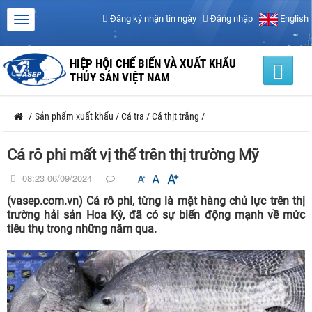
Đăng ký nhận tin ngày
Đăng nhập
English
HIỆP HỘI CHẾ BIẾN VÀ XUẤT KHẨU
THỦY SẢN VIỆT NAM
/
Sản phẩm xuất khẩu
/
Cá tra
/
Cá thịt trắng
/
Cá rô phi mất vị thế trên thị trường Mỹ
08:23 06/09/2024
(vasep.com.vn) Cá rô phi, từng là mặt hàng chủ lực trên thị
trường hải sản Hoa Kỳ, đã có sự biến động mạnh về mức
tiêu thụ trong những năm qua.