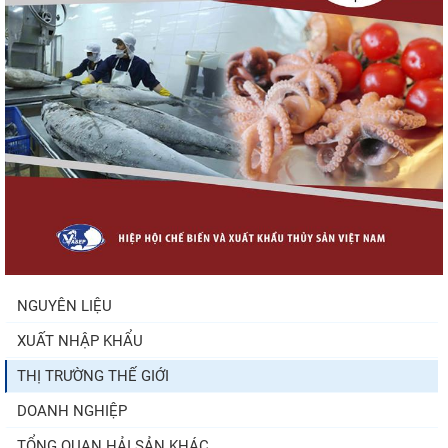
Xuất khẩu cá ngừ Việt Nam sang Canada
tăng nhẹ, áp lực mới...
Xuất khẩu cá tra sang CPTPP: Mở rộng cơ
hội cho hàng giá trị...
Trung Quốc tăng mạnh nhập khẩu mực,
trong khi nguồn cung...
NGUYÊN LIỆU
XUẤT NHẬP KHẨU
Điểm tin thủy sản thế giới ngày 3/8/2026
THỊ TRƯỜNG THẾ GIỚI
DOANH NGHIỆP
TỔNG QUAN HẢI SẢN KHÁC