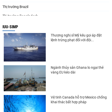
Thị trường Brazil
Thị trường Bangladesh
Thị trường Chile
IUU-SIMP
Thị trường Canada
Thượng nghị sĩ Mỹ kêu gọi áp đặt
lệnh trừng phạt đối với đội...
Thị trường Ecuador
Thị trường EU
Thị trường Indonesia
Ngành thủy sản Ghana lo ngại thẻ
Thị trường Mexico
vàng EU kéo dài
Thị trường Mỹ
Thị trường Nga
Vệ tinh Canada hỗ trợ Mexico chống
Thị trường Hàn Quốc
khai thác bất hợp pháp
Thị trường Nhật Bản