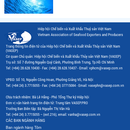
Thị trường Thái Lan
Thị trường Trung Quốc
Thị trường Philippines
Hiệp hội Chế biến và Xuất khẩu Thuỷ sản Việt Nam
Vietnam Association of Seafood Exporters and Producers
Thị trường Tây Ban Nha
Trang thông tin điện tử của Hiệp hội Chế biến và Xuất khẩu Thủy sản Việt Nam
Thị trường thủy sản khác
(VASEP)
Cơ quan Chủ quản: Hiệp hội Chế biến và Xuất khẩu Thủy sản Việt Nam (VASEP)
Thị trường thủy sản thế giới
Trụ sở: Số 7 đường Nguyễn Quý Cảnh, Phường Bình Trưng, Tp.Hồ Chí Minh
Tel: (+84) 28.628.10430 - Fax: (+84) 28.628.10437 - Email: vphcm@vasep.com.vn
VPĐD: Số 10, Nguyễn Công Hoan, Phường Giảng Võ, Hà Nội
Tel: (+84 24) 3.7715055 - Fax: (+84 24) 37715084 - Email: vasephn@vasep.com.vn
Chịu trách nhiệm: Bà Lê Hằng - Phó Tổng Thư ký Hiệp hội
Đơn vị vận hành trang tin điện tử: Trung tâm VASEP.PRO
Trưởng Ban Biên tập: Bà Nguyễn Thị Vân Hà
Tel: (+84 24) 3.7715055 – (ext.216); email: vanha@vasep.com.vn
CÁC BAN NGÀNH HÀNG
Ban ngành hàng Tôm