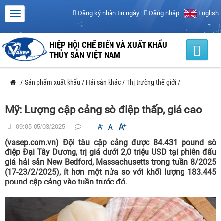
Đăng ký nhận tin ngày
Đăng nhập
English
HIỆP HỘI CHẾ BIẾN VÀ XUẤT KHẨU
THỦY SẢN VIỆT NAM
/
Sản phẩm xuất khẩu
/
Hải sản khác
/
Thị trường thế giới
/
Mỹ: Lượng cập cảng sò điệp thấp, giá cao
09:05 05/03/2025
(vasep.com.vn) Đội tàu cập cảng được 84.431 pound sò
điệp Đại Tây Dương, trị giá dưới 2,0 triệu USD tại phiên đấu
giá hải sản New Bedford, Massachusetts trong tuần 8/2025
(17-23/2/2025), ít hơn một nửa so với khối lượng 183.445
pound cập cảng vào tuần trước đó.