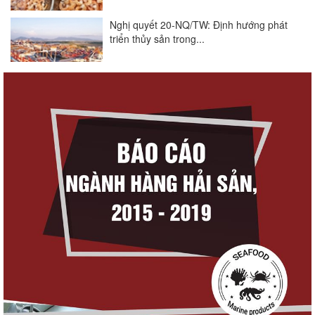
Nghị quyết 20-NQ/TW: Định hướng phát
triển thủy sản trong...
Góp ý Dự thảo Luật An toàn thực phẩm
(sửa đổi)
Thuế Mục 301 và bài toán thích ứng của
tôm Việt tại thị...
Nguồn cung giảm, giá cá rô phi Trung
Quốc tiếp tục tăng