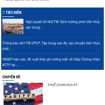
TIÊU ĐIỂM
Nghị quyết 20-NQ/TW: Định hướng phát triển thủy
sản trong...
Thông báo 407/TB-VPCP: Tập trung cao độ, tạo chuyển biến thực
chất...
VASEP báo cáo, đề xuất tháo gỡ vướng mắc về Giấy Chứng nhận
ATTP tại...
CHUYÊN ĐỀ
THUẾ QUAN HOA KỲ