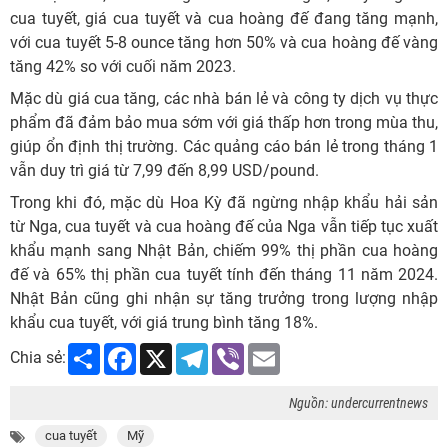
cua tuyết, giá cua tuyết và cua hoàng đế đang tăng mạnh,
với cua tuyết 5-8 ounce tăng hơn 50% và cua hoàng đế vàng
tăng 42% so với cuối năm 2023.
Mặc dù giá cua tăng, các nhà bán lẻ và công ty dịch vụ thực
phẩm đã đảm bảo mua sớm với giá thấp hơn trong mùa thu,
giúp ổn định thị trường. Các quảng cáo bán lẻ trong tháng 1
vẫn duy trì giá từ 7,99 đến 8,99 USD/pound.
Trong khi đó, mặc dù Hoa Kỳ đã ngừng nhập khẩu hải sản
từ Nga, cua tuyết và cua hoàng đế của Nga vẫn tiếp tục xuất
khẩu mạnh sang Nhật Bản, chiếm 99% thị phần cua hoàng
đế và 65% thị phần cua tuyết tính đến tháng 11 năm 2024.
Nhật Bản cũng ghi nhận sự tăng trưởng trong lượng nhập
khẩu cua tuyết, với giá trung bình tăng 18%.
Share
Facebook
X
Telegram
Viber
Email
Chia sẻ:
Nguồn: undercurrentnews
cua tuyết
Mỹ