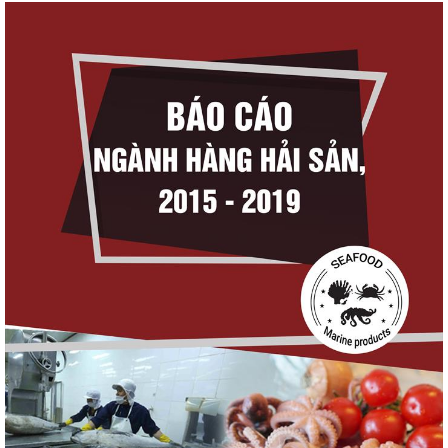
Góp ý Dự thảo Luật An toàn thực phẩm
(sửa đổi)
Thuế Mục 301 và bài toán thích ứng của
tôm Việt tại thị...
VASEP chào đón Công ty Cổ phần Thương
mại Sim Ba gia nhập...
Nguồn cung giảm, giá cá rô phi Trung
Quốc tiếp tục tăng