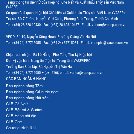
Trang thông tin điện tử của Hiệp hội Chế biến và Xuất khẩu Thủy sản Việt Nam
(VASEP)
Thị trường thủy sản khác
Cơ quan Chủ quản: Hiệp hội Chế biến và Xuất khẩu Thủy sản Việt Nam (VASEP)
Trụ sở: Số 7 đường Nguyễn Quý Cảnh, Phường Bình Trưng, Tp.Hồ Chí Minh
Thị trường thủy sản thế giới
Tel: (+84) 28.628.10430 - Fax: (+84) 28.628.10437 - Email: vphcm@vasep.com.vn
VPĐD: Số 10, Nguyễn Công Hoan, Phường Giảng Võ, Hà Nội
Tel: (+84 24) 3.7715055 - Fax: (+84 24) 37715084 - Email: vasephn@vasep.com.vn
Chịu trách nhiệm: Bà Lê Hằng - Phó Tổng Thư ký Hiệp hội
Đơn vị vận hành trang tin điện tử: Trung tâm VASEP.PRO
Trưởng Ban Biên tập: Bà Nguyễn Thị Vân Hà
Tel: (+84 24) 3.7715055 – (ext.216); email: vanha@vasep.com.vn
CÁC BAN NGÀNH HÀNG
Ban ngành hàng Tôm
Ban ngành hàng Cá nước ngọt
Ban ngành hàng Hải sản
CLB Cá Ngừ
CLB Bột cá & Surimi
CLB Hàng nội địa
CLB Ghẹ
Chương trình IUU