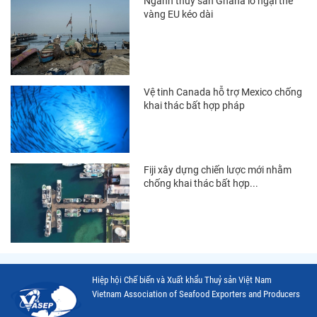
Ngành thủy sản Ghana lo ngại thẻ
vàng EU kéo dài
Thị trường Ecuador
Thị trường EU
Thị trường Indonesia
Vệ tinh Canada hỗ trợ Mexico chống
Thị trường Mexico
khai thác bất hợp pháp
Thị trường Mỹ
Thị trường Nga
Fiji xây dựng chiến lược mới nhằm
Thị trường Hàn Quốc
chống khai thác bất hợp...
Thị trường Nhật Bản
Thị trường Thái Lan
Thị trường Trung Quốc
Hiệp hội Chế biến và Xuất khẩu Thuỷ sản Việt Nam
Thị trường Philippines
Vietnam Association of Seafood Exporters and Producers
Thị trường Tây Ban Nha