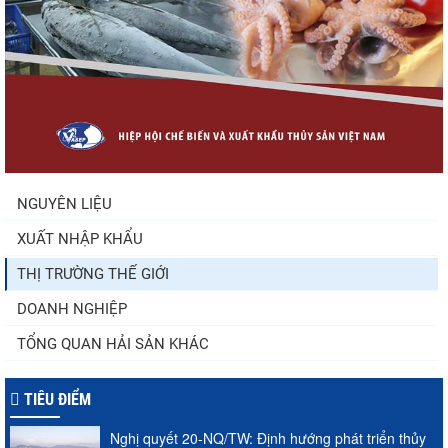
Nhập khẩu tôm của Mỹ phục hồi trong
tháng 5/2026
Trung Quốc tăng mạnh nhập khẩu mực,
trong khi nguồn cung...
NGUYÊN LIỆU
XUẤT NHẬP KHẨU
Điểm tin thủy sản thế giới ngày 3/8/2026
THỊ TRƯỜNG THẾ GIỚI
DOANH NGHIỆP
TỔNG QUAN HẢI SẢN KHÁC
TIÊU ĐIỂM
Nghị quyết 20-NQ/TW: Định hướng phát triển thủy