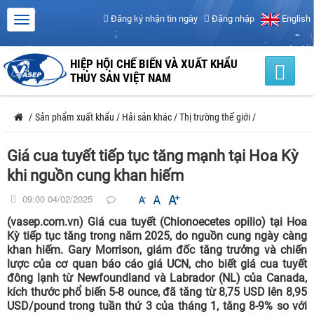
Đăng ký nhận tin ngày
Đăng nhập
English
HIỆP HỘI CHẾ BIẾN VÀ XUẤT KHẨU
THỦY SẢN VIỆT NAM
/
Sản phẩm xuất khẩu
/
Hải sản khác
/
Thị trường thế giới
/
Giá cua tuyết tiếp tục tăng mạnh tại Hoa Kỳ
khi nguồn cung khan hiếm
09:00 04/02/2025
(vasep.com.vn) Giá cua tuyết (Chionoecetes opilio) tại Hoa
Kỳ tiếp tục tăng trong năm 2025, do nguồn cung ngày càng
khan hiếm. Gary Morrison, giám đốc tăng trưởng và chiến
lược của cơ quan báo cáo giá UCN, cho biết giá cua tuyết
đông lạnh từ Newfoundland và Labrador (NL) của Canada,
kích thước phổ biến 5-8 ounce, đã tăng từ 8,75 USD lên 8,95
USD/pound trong tuần thứ 3 của tháng 1, tăng 8-9% so với