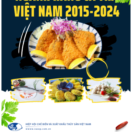
tôm Việt tại thị...
Nguồn cung giảm, giá cá rô phi Trung
Quốc tiếp tục tăng
Xuất khẩu cá ngừ Việt Nam sang Canada
tăng nhẹ, áp lực mới...
Xuất khẩu cá tra sang CPTPP: Mở rộng cơ
hội cho hàng giá trị...
Trung Quốc tăng mạnh nhập khẩu mực,
trong khi nguồn cung...