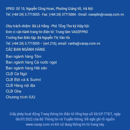
Thị trường Mexico
VPĐD: Số 10, Nguyễn Công Hoan, Phường Giảng Võ, Hà Nội
Thị trường Mỹ
Tel: (+84 24) 3.7715055 - Fax: (+84 24) 37715084 - Email: vasephn@vasep.com.vn
Thị trường Nga
Chịu trách nhiệm: Bà Lê Hằng - Phó Tổng Thư ký Hiệp hội
Đơn vị vận hành trang tin điện tử: Trung tâm VASEP.PRO
Thị trường Hàn Quốc
Trưởng Ban Biên tập: Bà Nguyễn Thị Vân Hà
Tel: (+84 24) 3.7715055 – (ext.216); email: vanha@vasep.com.vn
Thị trường Nhật Bản
CÁC BAN NGÀNH HÀNG
Ban ngành hàng Tôm
Thị trường Thái Lan
Ban ngành hàng Cá nước ngọt
Ban ngành hàng Hải sản
Thị trường Trung Quốc
CLB Cá Ngừ
Thị trường Philippines
CLB Bột cá & Surimi
CLB Hàng nội địa
Thị trường Tây Ban Nha
CLB Ghẹ
Chương trình IUU
Thị trường thủy sản khác
Thị trường thủy sản thế giới
Giấy phép hoạt động Trang thông tin điện tử tổng hợp số 83/GP-TTĐT, ngày
06/07/2022 của Bộ Thông tin và Truyền thông. Đề nghị ghi rõ nguồn
www.vasep.com.vn khi sử dụng thông tin từ trang này.