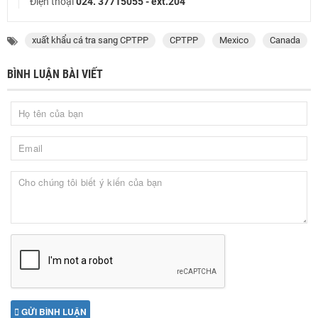
Điện thoại
024. 37715055 - ext.204
xuất khẩu cá tra sang CPTPP
CPTPP
Mexico
Canada
BÌNH LUẬN BÀI VIẾT
GỬI BÌNH LUẬN