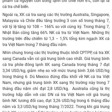
phẩm cá nguyên con đông lạnh chỉ chiế hơn 6%, còn lại là
cá tra chế biến.
Ngoài ra, XK cá tra sang các thị trường Australia, Singapore,
Malaysia và Chile đều tăng trưởng 3 con số trong tháng 7,
với tỷ lệ tăng từ 108 – 166% so với cùng kỳ. Trong tháng 7,
Nhật Bản cũng tăng 66% NK cá tra từ Việt Nam. Những thị
trường trên đều chiếm từ 1,3 – 1,5% tổng kim ngạch XK cá
tra Việt Nam trong 7 tháng đầu năm.
Nhìn chung trong các thị trường thuộc khối CPTPP, cá tra XK
sang Canada vẫn có giá trung bình cao nhất. Giá trung bình
cá tra phile đông lạnh XK sang Canada trong tháng 7 đạt
3,34 USD/kg, giảm nhẹ so với mức trung bình 3,66 USD/kg
trong tháng 6. Dù Mexico đứng đầu khối về NK cá tra Việt
Nam, nhưng giá trung bình XK sang thị trường này trong 7
tháng đầu năm chỉ đạt 2,8 USD/kg. Australia cũng là thị
trường hấp dẫn với các DN cá tra Việt Nam với giá trung
bình NK tương đối cao, đạt 3,26 USD/kg trong 6 tháng đầu
năm và 3,3 USD/kg trong tháng 7/2022. Trong khi giá trung