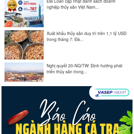
Đài Loan cập nhật danh sách doanh
nghiệp thủy sản Việt Nam...
Xuất khẩu thủy sản duy trì trên 1,1 tỷ USD
trong tháng 7: Đà...
Nghị quyết 20-NQ/TW: Định hướng phát
triển thủy sản trong...
Góp ý Dự thảo Luật An toàn thực phẩm
(sửa đổi)
Thuế Mục 301 và bài toán thích ứng của