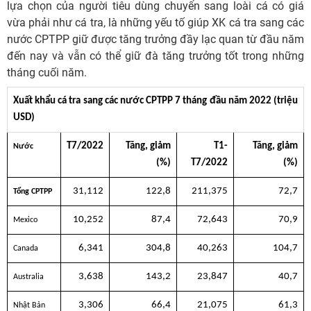
lựa chọn của người tiêu dùng chuyển sang loài cá có giá
vừa phải như cá tra, là những yếu tố giúp XK cá tra sang các
nước CPTPP giữ được tăng trưởng đầy lạc quan từ đầu năm
đến nay và vẫn có thể giữ đà tăng trưởng tốt trong những
tháng cuối năm.
Xuất khẩu cá tra sang các nước CPTPP 7 tháng đầu năm 2022 (triệu
USD)
T7/2022
Tăng, giảm
T1-
Tăng, giảm
Nước
(%)
T7/2022
(%)
31,112
122,8
211,375
72,7
Tổng CPTPP
10,252
87,4
72,643
70,9
Mexico
6,341
304,8
40,263
104,7
Canada
3,638
143,2
23,847
40,7
Australia
3,306
66,4
21,075
61,3
Nhật Bản