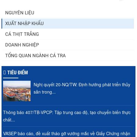
NGUYÊN LIỆU
XUẤT NHẬP KHẨU
Điểm tin thủy sản thế giới ngày 3/8/2026
CÁ THỊT TRẮNG
DOANH NGHIỆP
TỔNG QUAN NGÀNH CÁ TRA
TIÊU ĐIỂM
Nghị quyết 20-NQ/TW: Định hướng phát triển thủy
sản trong...
Thông báo 407/TB-VPCP: Tập trung cao độ, tạo chuyển biến thực
chất...
VASEP báo cáo, đề xuất tháo gỡ vướng mắc về Giấy Chứng nhận