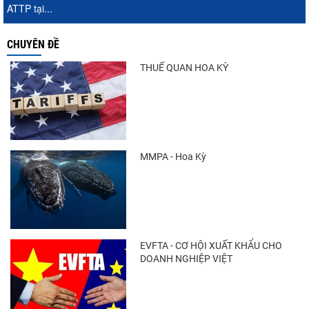
ATTP tại...
CHUYÊN ĐỀ
THUẾ QUAN HOA KỲ
MMPA - Hoa Kỳ
EVFTA - CƠ HỘI XUẤT KHẨU CHO
DOANH NGHIỆP VIỆT