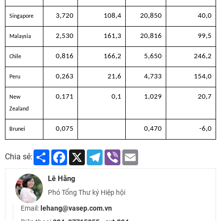
3,720
108,4
20,850
40,0
Singapore
2,530
161,3
20,816
99,5
Malaysia
0,816
166,2
5,650
246,2
Chile
0,263
21,6
4,733
154,0
Peru
0,171
0,1
1,029
20,7
New
Zealand
0,075
0,470
-6,0
Brunei
Share
Facebook
X
Telegram
Viber
Email
Chia sẻ:
Lê Hằng
Phó Tổng Thư ký Hiệp hội
Email:
lehang@vasep.com.vn