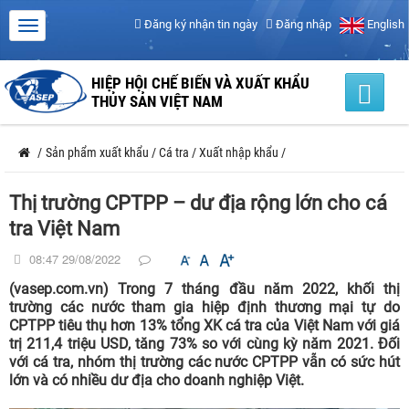
Đăng ký nhận tin ngày
Đăng nhập
English
HIỆP HỘI CHẾ BIẾN VÀ XUẤT KHẨU
THỦY SẢN VIỆT NAM
/
Sản phẩm xuất khẩu
/
Cá tra
/
Xuất nhập khẩu
/
Thị trường CPTPP – dư địa rộng lớn cho cá
tra Việt Nam
08:47 29/08/2022
(vasep.com.vn) Trong 7 tháng đầu năm 2022, khối thị
trường các nước tham gia hiệp định thương mại tự do
CPTPP tiêu thụ hơn 13% tổng XK cá tra của Việt Nam với giá
trị 211,4 triệu USD, tăng 73% so với cùng kỳ năm 2021. Đối
với cá tra, nhóm thị trường các nước CPTPP vẫn có sức hút
lớn và có nhiều dư địa cho doanh nghiệp Việt.