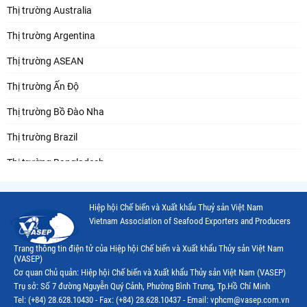
Thị trường Australia
Thị trường Argentina
Thị trường ASEAN
Thị trường Ấn Độ
Thị trường Bồ Đào Nha
Thị trường Brazil
Thị trường Bangladesh
Thị trường Chile
Hiệp hội Chế biến và Xuất khẩu Thuỷ sản Việt Nam
Thị trường Canada
Vietnam Association of Seafood Exporters and Producers
Thị trường Ecuador
Trang thông tin điện tử của Hiệp hội Chế biến và Xuất khẩu Thủy sản Việt Nam
(VASEP)
Thị trường EU
Cơ quan Chủ quản: Hiệp hội Chế biến và Xuất khẩu Thủy sản Việt Nam (VASEP)
Trụ sở: Số 7 đường Nguyễn Quý Cảnh, Phường Bình Trưng, Tp.Hồ Chí Minh
Thị trường Indonesia
Tel: (+84) 28.628.10430 - Fax: (+84) 28.628.10437 - Email: vphcm@vasep.com.vn