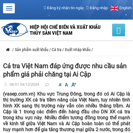
Đăng ký nhận tin ngày
Đăng nhập
English
HIỆP HỘI CHẾ BIẾN VÀ XUẤT KHẨU
THỦY SẢN VIỆT NAM
/
Sản phẩm xuất khẩu
/
Cá tra
/
Xuất nhập khẩu
/
Cá tra Việt Nam đáp ứng được nhu cầu sản
phẩm giá phải chăng tại Ai Cập
08:51 04/12/2024
(vasep.com.vn) Khu vực Trung Đông, trong đó có Ai Cập là
thị trường XK cá tra tiềm năng của Việt Nam, tuy nhiên tình
hình XK sang thị trường này vẫn còn nhiều thăng trầm. Ai
Cập là 1 trong các điểm đến hàng đầu cho DN XK cá tra
trong khu vực này. Nhiều điểm tương đồng trong thế mạnh
về kinh tế giữa Việt Nam và Ai Cập hoàn toàn có thể phát
huy mạnh hơn để gia tăng thương mại giữa 2 nước, trong đó