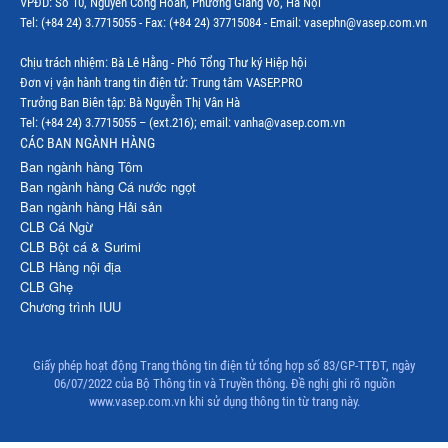
VPĐD: Số 10, Nguyễn Công Hoan, Phường Giảng Võ, Hà Nội
Thị trường Mỹ
Tel: (+84 24) 3.7715055 - Fax: (+84 24) 37715084 - Email: vasephn@vasep.com.vn
Thị trường Nga
Chịu trách nhiệm: Bà Lê Hằng - Phó Tổng Thư ký Hiệp hội
Đơn vị vận hành trang tin điện tử: Trung tâm VASEP.PRO
Thị trường Hàn Quốc
Trưởng Ban Biên tập: Bà Nguyễn Thị Vân Hà
Tel: (+84 24) 3.7715055 – (ext.216); email: vanha@vasep.com.vn
Thị trường Nhật Bản
CÁC BAN NGÀNH HÀNG
Ban ngành hàng Tôm
Thị trường Thái Lan
Ban ngành hàng Cá nước ngọt
Ban ngành hàng Hải sản
Thị trường Trung Quốc
CLB Cá Ngừ
Thị trường Philippines
CLB Bột cá & Surimi
CLB Hàng nội địa
Thị trường Tây Ban Nha
CLB Ghẹ
Chương trình IUU
Thị trường thủy sản khác
Thị trường thủy sản thế giới
Giấy phép hoạt động Trang thông tin điện tử tổng hợp số 83/GP-TTĐT, ngày
06/07/2022 của Bộ Thông tin và Truyền thông. Đề nghị ghi rõ nguồn
www.vasep.com.vn khi sử dụng thông tin từ trang này.