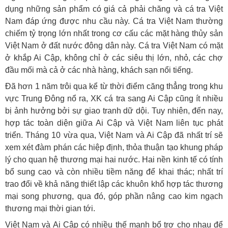
dụng những sản phẩm có giá cả phải chăng và cá tra Việt
Nam đáp ứng được nhu cầu này. Cá tra Việt Nam thường
chiếm tỷ trọng lớn nhất trong cơ cấu các mặt hàng thủy sản
Việt Nam ở đất nước đông dân này. Cá tra Việt Nam có mặt
ở khắp Ai Cập, không chỉ ở các siêu thị lớn, nhỏ, các chợ
đầu mối mà cả ở các nhà hàng, khách sạn nổi tiếng.
Đã hơn 1 năm trôi qua kể từ thời điểm căng thẳng trong khu
vực Trung Đông nổ ra, XK cá tra sang Ai Cập cũng ít nhiều
bị ảnh hưởng bởi sự giao tranh dữ dội. Tuy nhiên, đến nay,
hợp tác toàn diện giữa Ai Cập và Việt Nam liên tục phát
triển. Tháng 10 vừa qua, Việt Nam và Ai Cập đã nhất trí sẽ
xem xét đàm phán các hiệp định, thỏa thuận tạo khung pháp
lý cho quan hệ thương mại hai nước. Hai nền kinh tế có tính
bổ sung cao và còn nhiều tiềm năng để khai thác; nhất trí
trao đổi về khả năng thiết lập các khuôn khổ hợp tác thương
mại song phương, qua đó, góp phần nâng cao kim ngạch
thương mại thời gian tới.
Việt Nam và Ai Cập có nhiều thế mạnh bổ trợ cho nhau để