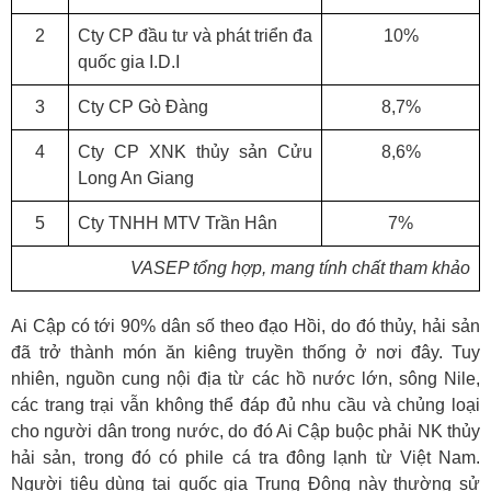
2
Cty CP đầu tư và phát triển đa
10%
quốc gia I.D.I
3
Cty CP Gò Đàng
8,7%
4
Cty CP XNK thủy sản Cửu
8,6%
Long An Giang
5
Cty TNHH MTV Trần Hân
7%
VASEP tổng hợp, mang tính chất tham khảo
Ai Cập có tới 90% dân số theo đạo Hồi, do đó thủy, hải sản
đã trở thành món ăn kiêng truyền thống ở nơi đây. Tuy
nhiên, nguồn cung nội địa từ các hồ nước lớn, sông Nile,
các trang trại vẫn không thể đáp đủ nhu cầu và chủng loại
cho người dân trong nước, do đó Ai Cập buộc phải NK thủy
hải sản, trong đó có phile cá tra đông lạnh từ Việt Nam.
Người tiêu dùng tại quốc gia Trung Đông này thường sử