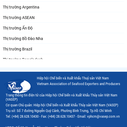
Thị trường Argentina
Thị trường ASEAN
Thị trường Ấn Độ
Thị trường Bồ Đào Nha
Thị trường Brazil
Thị trường Bangladesh
Thị trường Chile
Hiệp hội Chế biến và Xuất khẩu Thuỷ sản Việt Nam
Thị trường Canada
Vietnam Association of Seafood Exporters and Producers
Thị trường Ecuador
Trang thông tin điện tử của Hiệp hội Chế biến và Xuất khẩu Thủy sản Việt Nam
(VASEP)
Thị trường EU
Cơ quan Chủ quản: Hiệp hội Chế biến và Xuất khẩu Thủy sản Việt Nam (VASEP)
Trụ sở: Số 7 đường Nguyễn Quý Cảnh, Phường Bình Trưng, Tp.Hồ Chí Minh
Thị trường Indonesia
Tel: (+84) 28.628.10430 - Fax: (+84) 28.628.10437 - Email: vphcm@vasep.com.vn
Thị trường Mexico