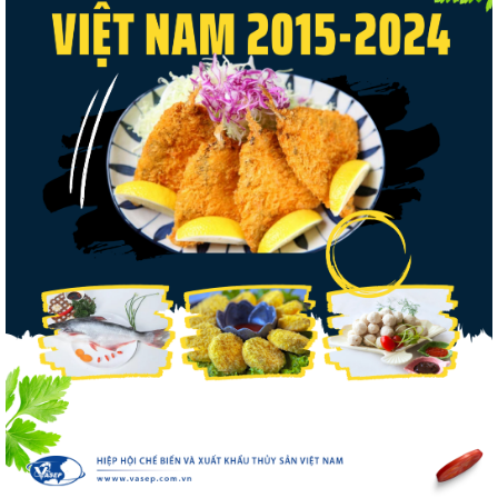
tôm Việt tại thị...
Nguồn cung giảm, giá cá rô phi Trung
Quốc tiếp tục tăng
Xuất khẩu cá tra sang CPTPP: Mở rộng cơ
hội cho hàng giá trị...
Xuất khẩu cá ngừ Việt Nam sang Canada
tăng nhẹ, áp lực mới...
Trung Quốc tăng mạnh nhập khẩu mực,
trong khi nguồn cung...