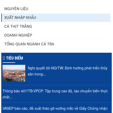
NGUYÊN LIỆU
XUẤT NHẬP KHẨU
Điểm tin thủy sản thế giới ngày 3/8/2026
CÁ THỊT TRẮNG
DOANH NGHIỆP
TỔNG QUAN NGÀNH CÁ TRA
TIÊU ĐIỂM
Nghị quyết 20-NQ/TW: Định hướng phát triển thủy
sản trong...
Thông báo 407/TB-VPCP: Tập trung cao độ, tạo chuyển biến thực
chất...
VASEP báo cáo, đề xuất tháo gỡ vướng mắc về Giấy Chứng nhận