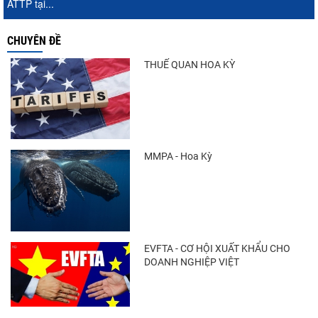
ATTP tại...
CHUYÊN ĐỀ
THUẾ QUAN HOA KỲ
MMPA - Hoa Kỳ
EVFTA - CƠ HỘI XUẤT KHẨU CHO
DOANH NGHIỆP VIỆT