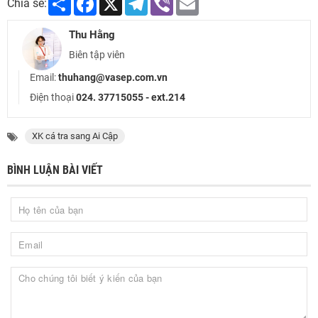
Chia sẻ:
Thu Hằng
Biên tập viên
Email:
thuhang@vasep.com.vn
Điện thoại
024. 37715055 - ext.214
XK cá tra sang Ai Cập
BÌNH LUẬN BÀI VIẾT