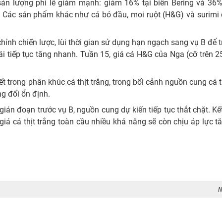
sản lượng phi lê giảm mạnh: giảm 16% tại biển Bering và 36%
 Các sản phẩm khác như cá bỏ đầu, moi ruột (H&G) và surimi 
hỉnh chiến lược, lùi thời gian sử dụng hạn ngạch sang vụ B để t
ái tiếp tục tăng nhanh. Tuần 15, giá cá H&G của Nga (cỡ trên 
ết trong phân khúc cá thịt trắng, trong bối cảnh nguồn cung cá 
ng đối ổn định.
gián đoạn trước vụ B, nguồn cung dự kiến tiếp tục thắt chặt. Kế
 giá cá thịt trắng toàn cầu nhiều khả năng sẽ còn chịu áp lực t
N