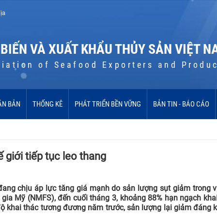
ịa
 BIẾN VÀ XUẤT KHẨU THỦY SẢN VIỆT N
iation of Seafood Exporters and Produ
ĂN BẢN
THỐNG KÊ
PHÁT TRIỂN BỀN VỮNG
BẢN TIN - BÁO CÁO
 giới tiếp tục leo thang
 đang chịu áp lực tăng giá mạnh do sản lượng sụt giảm trong 
 gia Mỹ (NMFS), đến cuối tháng 3, khoảng 88% hạn ngạch khai 
 độ khai thác tương đương năm trước, sản lượng lại giảm đáng 