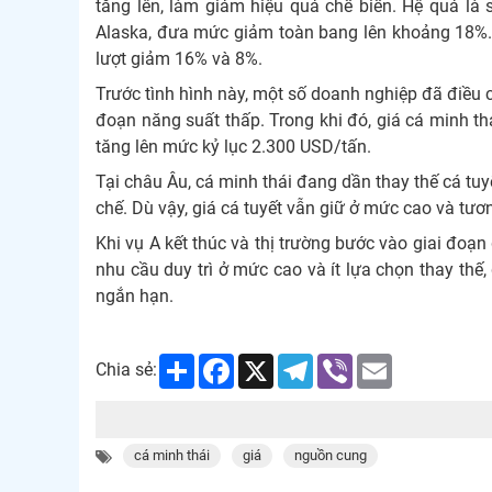
tăng lên, làm giảm hiệu quả chế biến. Hệ quả là 
Alaska, đưa mức giảm toàn bang lên khoảng 18%.
lượt giảm 16% và 8%.
Trước tình hình này, một số doanh nghiệp đã điều c
đoạn năng suất thấp. Trong khi đó, giá cá minh th
tăng lên mức kỷ lục 2.300 USD/tấn.
Tại châu Âu, cá minh thái đang dần thay thế cá tuy
chế. Dù vậy, giá cá tuyết vẫn giữ ở mức cao và tươ
Khi vụ A kết thúc và thị trường bước vào giai đoạn 
nhu cầu duy trì ở mức cao và ít lựa chọn thay thế,
ngắn hạn.
Share
Facebook
X
Telegram
Viber
Email
Chia sẻ:
cá minh thái
giá
nguồn cung