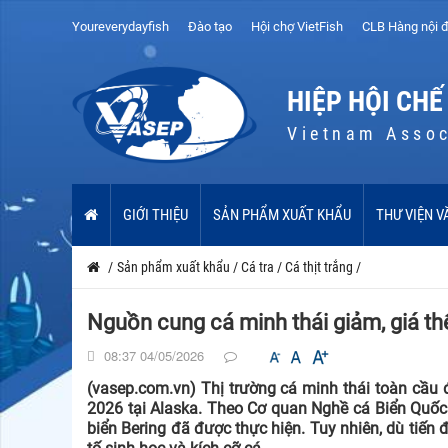
Youreverydayfish
Đào tạo
Hội chợ VietFish
CLB Hàng nội đ
HIỆP HỘI CHẾ
Vietnam Assoc
GIỚI THIỆU
SẢN PHẨM XUẤT KHẨU
THƯ VIỆN V
/
Sản phẩm xuất khẩu
/
Cá tra
/
Cá thịt trắng
/
Nguồn cung cá minh thái giảm, giá thế
08:37 04/05/2026
(vasep.com.vn) Thị trường cá minh thái toàn cầu
2026 tại Alaska. Theo Cơ quan Nghề cá Biển Quốc
biển Bering đã được thực hiện. Tuy nhiên, dù tiến