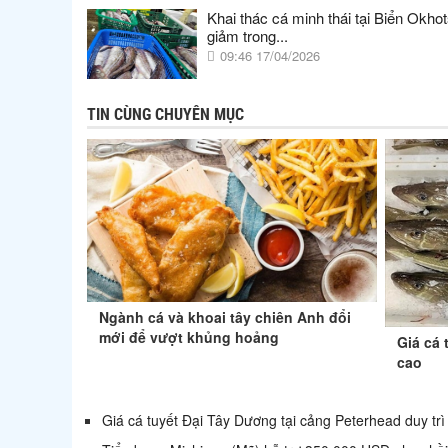
Khai thác cá minh thái tại Biển Okho
giảm trong...
09:46 17/04/2026
TIN CÙNG CHUYÊN MỤC
Ngành cá và khoai tây chiên Anh đổi
mới để vượt khủng hoảng
Giá cá 
cao
Giá cá tuyết Đại Tây Dương tại cảng Peterhead duy tr