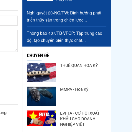
Nghị quyết 20-NQ/TW: Định hướng phát
triển thủy sản trong chiến lược...
Thông báo 407/TB-VPCP: Tập trung cao
độ, tạo chuyển biến thực chất...
CHUYÊN ĐỀ
THUẾ QUAN HOA KỲ
MMPA - Hoa Kỳ
cung
EVFTA - CƠ HỘI XUẤT
KHẨU CHO DOANH
NGHIỆP VIỆT