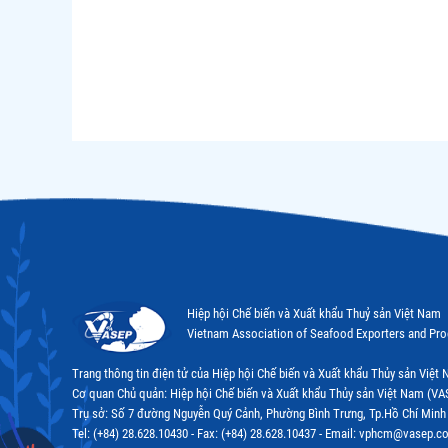
Hiệp hội Chế biến và Xuất khẩu Thuỷ sản Việt Nam
Vietnam Association of Seafood Exporters and Pr
Trang thông tin điện tử của Hiệp hội Chế biến và Xuất khẩu Thủy sản Việ
Cơ quan Chủ quản: Hiệp hội Chế biến và Xuất khẩu Thủy sản Việt Nam (VA
Trụ sở: Số 7 đường Nguyễn Quý Cảnh, Phường Bình Trưng, Tp.Hồ Chí Minh
Tel: (+84) 28.628.10430 - Fax: (+84) 28.628.10437 - Email: vphcm@vasep.c