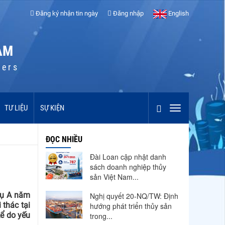
Đăng ký nhận tin ngày
Đăng nhập
English
AM
cers
TƯ LIỆU
SỰ KIỆN
ĐỌC NHIỀU
Đài Loan cập nhật danh
sách doanh nghiệp thủy
sản Việt Nam...
vụ A năm
Nghị quyết 20-NQ/TW: Định
thác tại
hướng phát triển thủy sản
kể do yếu
trong...