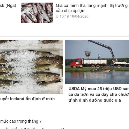
tsk (Nga)
Giá cá minh thái tăng mạnh, thị trường
cầu chịu áp lực
10:19 16/04/2026
USDA Mỹ mua 25 triệu USD sả
cá da trơn và cá đáy cho chư
tuyết Iceland ổn định ở mức
trình dinh dưỡng quốc gia
ì mức cao trong tháng 7