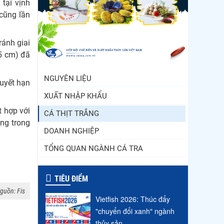
 tại vịnh
Trung Quốc tăng mạnh
cũng lần
nhập khẩu mực, trong khi
nguồn cung...
ránh giai
Vietfish 2026 – Nơi hội tụ
25 cm) đã
đổi mới, kết nối và phát
triển...
NGUYÊN LIỆU
tuyết hạn
XUẤT NHẬP KHẨU
t hợp với
CÁ THỊT TRẮNG
ăng trong
DOANH NGHIỆP
TỔNG QUAN NGÀNH CÁ TRA
TIÊU ĐIỂM
guồn: Fis
Vietfish 2026: Thúc đẩy
"chuyển đổi xanh" ngành
thủy sản