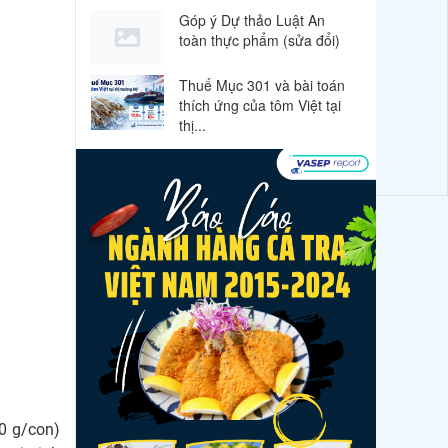
Góp ý Dự thảo Luật An
toàn thực phẩm (sửa đổi)
Thuế Mục 301 và bài toán
thích ứng của tôm Việt tại
thị...
Xuất khẩu cá tra sang
CPTPP: Mở rộng cơ hội cho
hàng giá trị...
Xuất khẩu cá ngừ Việt Nam
sang Canada tăng nhẹ, áp
lực mới...
Góp ý dự thảo Thông tư
quy định việc cập nhật, truy
cập,...
Nguồn cung giảm, giá cá rô
phi Trung Quốc tiếp tục
00 g/con)
tăng