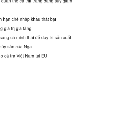
 quần thể cá thịt trắng đang suy giảm
ệnh hạn chế nhập khẩu thất bại
giá trị gia tăng
ang cá minh thái để duy trì sản xuất
thủy sản của Nga
ho cá tra Việt Nam tại EU