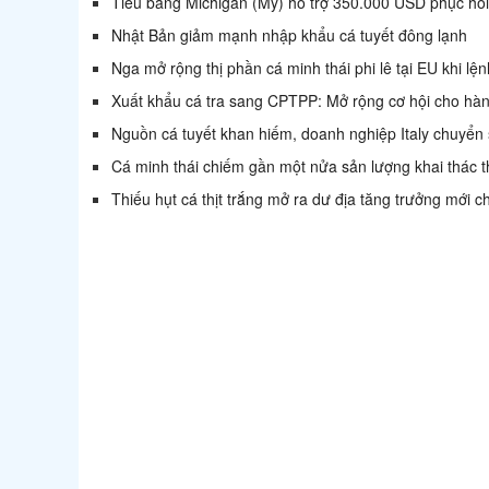
Tiểu bang Michigan (Mỹ) hỗ trợ 350.000 USD phục hồi
Nhật Bản giảm mạnh nhập khẩu cá tuyết đông lạnh
Nga mở rộng thị phần cá minh thái phi lê tại EU khi l
Xuất khẩu cá tra sang CPTPP: Mở rộng cơ hội cho hàng 
Nguồn cá tuyết khan hiếm, doanh nghiệp Italy chuyển s
Cá minh thái chiếm gần một nửa sản lượng khai thác 
Thiếu hụt cá thịt trắng mở ra dư địa tăng trưởng mới c