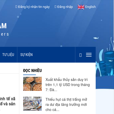
Đăng ký nhận tin ngày
Đăng nhập
English
AM
cers
TƯ LIỆU
SỰ KIỆN
ĐỌC NHIỀU
Xuất khẩu thủy sản duy trì
trên 1,1 tỷ USD trong tháng
7: Đà...
inh tế xã
Thiếu hụt cá thịt trắng mở
tế và sản
ra dư địa tăng trưởng mới
.
cho cá...