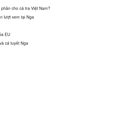
ị phần cho cá tra Việt Nam?
n lượt xem tại Nga
của EU
và cá tuyết Nga