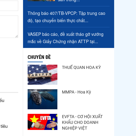
Thông báo 407/TB-VPCP: Tập trung cao
độ, tạo chuyển biến thực chất...
VASEP báo cáo, đề xuất tháo gỡ vướng
mắc về Giấy Chứng nhận ATTP tại...
CHUYÊN ĐỀ
THUẾ QUAN HOA KỲ
MMPA - Hoa Kỳ
yếu
EVFTA - CƠ HỘI XUẤT
KHẨU CHO DOANH
tiêu
NGHIỆP VIỆT