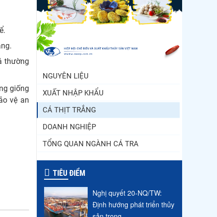
Trung Quốc tăng mạnh
nhập khẩu mực, trong khi
hể.
nguồn cung...
ăng.
Điểm tin thủy sản thế giới
ngày 3/8/2026
cá thường
NGUYÊN LIỆU
ụng giống
XUẤT NHẬP KHẨU
ảo vệ an
CÁ THỊT TRẮNG
DOANH NGHIỆP
TỔNG QUAN NGÀNH CÁ TRA
TIÊU ĐIỂM
Nghị quyết 20-NQ/TW:
Định hướng phát triển thủy
sản trong...