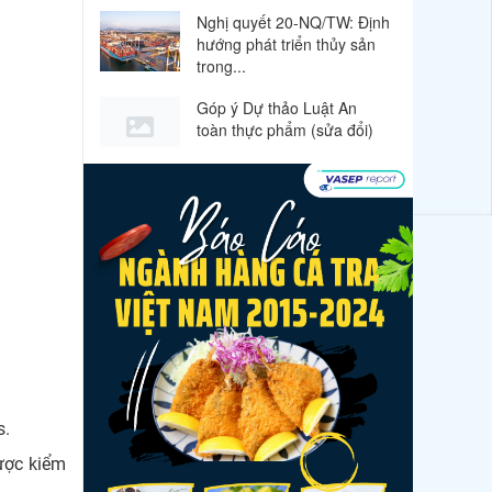
Nghị quyết 20-NQ/TW: Định
hướng phát triển thủy sản
trong...
Góp ý Dự thảo Luật An
toàn thực phẩm (sửa đổi)
Thuế Mục 301 và bài toán
thích ứng của tôm Việt tại
thị...
VASEP chào đón Công ty
Cổ phần Thương mại Sim
Ba gia nhập...
Nguồn cung giảm, giá cá rô
phi Trung Quốc tiếp tục
tăng
s.
Nhập khẩu tôm của Mỹ
phục hồi trong tháng
được kiểm
5/2026