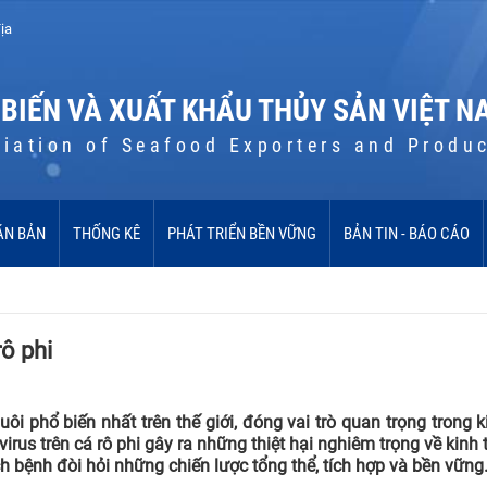
ịa
 BIẾN VÀ XUẤT KHẨU THỦY SẢN VIỆT N
iation of Seafood Exporters and Produ
ĂN BẢN
THỐNG KÊ
PHÁT TRIỂN BỀN VỮNG
BẢN TIN - BÁO CÁO
rô phi
ôi phổ biến nhất trên thế giới, đóng vai trò quan trọng trong k
virus trên cá rô phi gây ra những thiệt hại nghiêm trọng về kinh 
h bệnh đòi hỏi những chiến lược tổng thể, tích hợp và bền vững