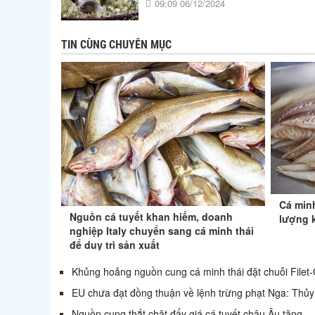
09:09 06/12/2024
TIN CÙNG CHUYÊN MỤC
Cá min
Nguồn cá tuyết khan hiếm, doanh
lượng k
nghiệp Italy chuyển sang cá minh thái
để duy trì sản xuất
Khủng hoảng nguồn cung cá minh thái đặt chuỗi Filet
EU chưa đạt đồng thuận về lệnh trừng phạt Nga: Thủy s
Nguồn cung thắt chặt đẩy giá cá tuyết châu Âu tăng