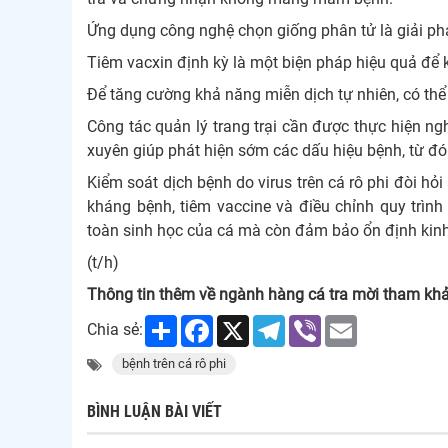
Ứng dụng công nghệ chọn giống phân tử là giải phá
Tiêm vacxin định kỳ là một biện pháp hiệu quả để k
Để tăng cường khả năng miễn dịch tự nhiên, có th
Công tác quản lý trang trại cần được thực hiện ng
xuyên giúp phát hiện sớm các dấu hiệu bệnh, từ đó 
Kiểm soát dịch bệnh do virus trên cá rô phi đòi h
kháng bệnh, tiêm vaccine và điều chỉnh quy trìn
toàn sinh học của cá mà còn đảm bảo ổn định kinh 
(t/h)
Thông tin thêm về ngành hàng cá tra mời tham kh
Share
Facebook
X
Telegram
Viber
Email
Chia sẻ:
bệnh trên cá rô phi
BÌNH LUẬN BÀI VIẾT