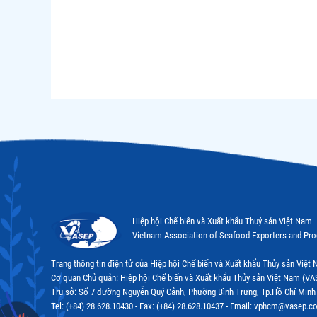
Hiệp hội Chế biến và Xuất khẩu Thuỷ sản Việt Nam
Vietnam Association of Seafood Exporters and Pr
Trang thông tin điện tử của Hiệp hội Chế biến và Xuất khẩu Thủy sản Việ
Cơ quan Chủ quản: Hiệp hội Chế biến và Xuất khẩu Thủy sản Việt Nam (VA
Trụ sở: Số 7 đường Nguyễn Quý Cảnh, Phường Bình Trưng, Tp.Hồ Chí Minh
Tel: (+84) 28.628.10430 - Fax: (+84) 28.628.10437 - Email: vphcm@vasep.c