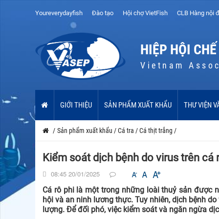
Youreverydayfish
Đào tạo
Hội chợ VietFish
CLB Hàng nội đ
HIỆP HỘI CHẾ
Vietnam Assoc
GIỚI THIỆU
SẢN PHẨM XUẤT KHẨU
THƯ VIỆN V
/
Sản phẩm xuất khẩu
/
Cá tra
/
Cá thịt trắng
/
Kiểm soát dịch bệnh do virus trên cá 
08:45 20/01/2025
Cá rô phi là một trong những loài thuỷ sản được nu
hội và an ninh lương thực. Tuy nhiên, dịch bệnh do 
lượng. Để đối phó, việc kiểm soát và ngăn ngừa dịc