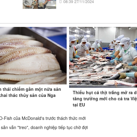
08:39 27/11/2024
h thái chiếm gần một nửa sản
Thiếu hụt cá thịt trắng mở ra 
hai thác thủy sản của Nga
tăng trưởng mới cho cá tra Vi
tại EU
-O-Fish của McDonald's trước thách thức mới
ản vẫn "treo", doanh nghiệp tiếp tục chờ đợi