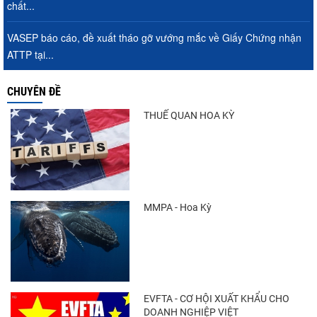
chất...
VASEP báo cáo, đề xuất tháo gỡ vướng mắc về Giấy Chứng nhận
ATTP tại...
CHUYÊN ĐỀ
THUẾ QUAN HOA KỲ
MMPA - Hoa Kỳ
EVFTA - CƠ HỘI XUẤT KHẨU CHO
DOANH NGHIỆP VIỆT