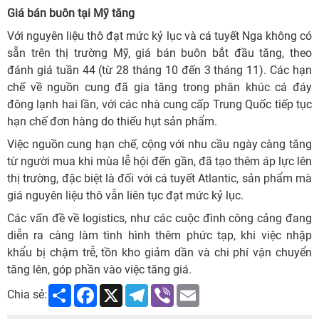
Giá bán buôn tại Mỹ tăng
Với nguyên liệu thô đạt mức kỷ lục và cá tuyết Nga không có
sẵn trên thị trường Mỹ, giá bán buôn bắt đầu tăng, theo
đánh giá tuần 44 (từ 28 tháng 10 đến 3 tháng 11). Các hạn
chế về nguồn cung đã gia tăng trong phân khúc cá đáy
đông lạnh hai lần, với các nhà cung cấp Trung Quốc tiếp tục
hạn chế đơn hàng do thiếu hụt sản phẩm.
Việc nguồn cung hạn chế, cộng với nhu cầu ngày càng tăng
từ người mua khi mùa lễ hội đến gần, đã tạo thêm áp lực lên
thị trường, đặc biệt là đối với cá tuyết Atlantic, sản phẩm mà
giá nguyên liệu thô vẫn liên tục đạt mức kỷ lục.
Các vấn đề về logistics, như các cuộc đình công cảng đang
diễn ra càng làm tình hình thêm phức tạp, khi việc nhập
khẩu bị chậm trễ, tồn kho giảm dần và chi phí vận chuyển
tăng lên, góp phần vào việc tăng giá.
Share
Facebook
X
Telegram
Viber
Email
Chia sẻ: