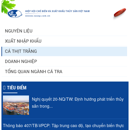
Còn chưa đầy 3 tuần đến Vietfish 2026:
Sẵn sàng cho chuỗi...
NGUYÊN LIỆU
XUẤT NHẬP KHẨU
Doanh nghiệp thủy sản cùng lúc đối mặt
nhiều áp lực
CÁ THỊT TRẮNG
DOANH NGHIỆP
TỔNG QUAN NGÀNH CÁ TRA
TIÊU ĐIỂM
Nghị quyết 20-NQ/TW: Định hướng phát triển thủy
sản trong...
Thông báo 407/TB-VPCP: Tập trung cao độ, tạo chuyển biến thực