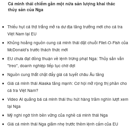
Cá minh thái chiếm gần một nửa sản lượng khai thác
thủy sản của Nga
Thiếu hụt cá thịt trắng mở ra dư địa tăng trưởng mới cho cá tra
Việt Nam tại EU
Khủng hoảng nguồn cung cá minh thái đặt chuỗi Filet-O-Fish của
McDonald's trước thách thức mới
EU chưa đạt đồng thuận về lệnh trừng phạt Nga: Thủy sản vẫn
"treo", doanh nghiệp tiếp tục chờ đợi
Nguồn cung thắt chặt đẩy giá cá tuyết châu Âu tăng
Giá cá minh thái Alaska tăng mạnh: Cơ hội mở rộng thị phần cho
cá tra Việt Nam?
Video AI quảng bá cá minh thái thu hút hàng trăm nghìn lượt xem
tại Nga
Mỹ nghi ngờ tính bền vững của nghề cá minh thái Nga
Giá cá minh thái Nga giảm nhẹ trước thềm lệnh cấm của EU