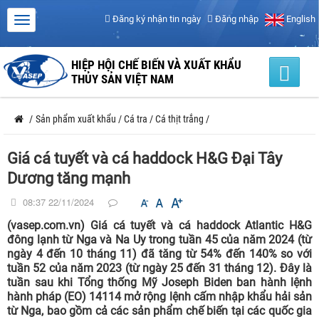
Đăng ký nhận tin ngày
Đăng nhập
English
HIỆP HỘI CHẾ BIẾN VÀ XUẤT KHẨU
THỦY SẢN VIỆT NAM
/
Sản phẩm xuất khẩu
/
Cá tra
/
Cá thịt trắng
/
Giá cá tuyết và cá haddock H&G Đại Tây
Dương tăng mạnh
08:37 22/11/2024
(vasep.com.vn) Giá cá tuyết và cá haddock Atlantic H&G
đông lạnh từ Nga và Na Uy trong tuần 45 của năm 2024 (từ
ngày 4 đến 10 tháng 11) đã tăng từ 54% đến 140% so với
tuần 52 của năm 2023 (từ ngày 25 đến 31 tháng 12). Đây là
tuần sau khi Tổng thống Mỹ Joseph Biden ban hành lệnh
hành pháp (EO) 14114 mở rộng lệnh cấm nhập khẩu hải sản
từ Nga, bao gồm cả các sản phẩm chế biến tại các quốc gia