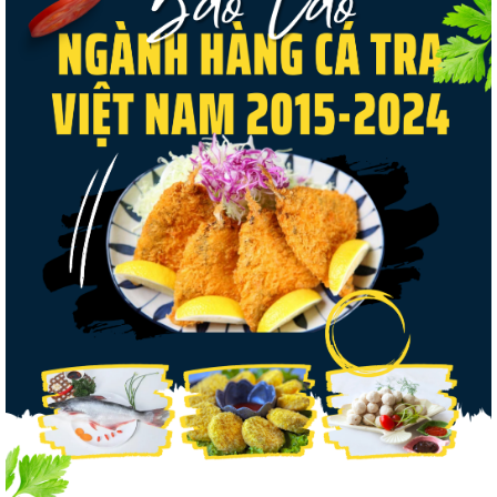
Nguồn cung giảm, giá cá rô phi Trung
Quốc tiếp tục tăng
Điểm tin thủy sản thế giới ngày 3/8/2026
Trung Quốc tăng mạnh nhập khẩu mực,
trong khi nguồn cung...
Thông báo 407/TB-VPCP: Tập trung cao
độ, tạo chuyển biến...