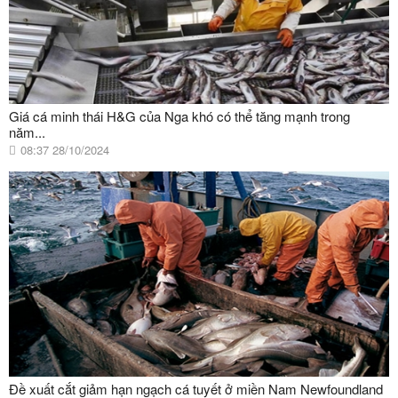
Giá cá minh thái H&G của Nga khó có thể tăng mạnh trong
năm...
08:37 28/10/2024
Đề xuất cắt giảm hạn ngạch cá tuyết ở miền Nam Newfoundland