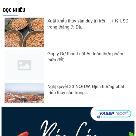
ĐỌC NHIỀU
Xuất khẩu thủy sản duy trì trên 1,1 tỷ USD
trong tháng 7: Đà...
Góp ý Dự thảo Luật An toàn thực phẩm
(sửa đổi)
Nghị quyết 20-NQ/TW: Định hướng phát
triển thủy sản trong...
Thuế Mục 301 và bài toán thích ứng của
tôm Việt tại thị...