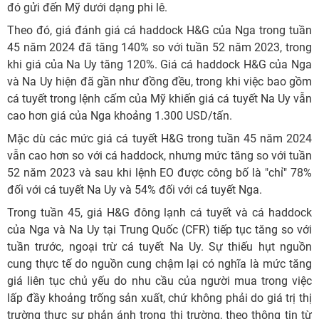
đó gửi đến Mỹ dưới dạng phi lê.
Theo đó, giá đánh giá cá haddock H&G của Nga trong tuần
45 năm 2024 đã tăng 140% so với tuần 52 năm 2023, trong
khi giá của Na Uy tăng 120%. Giá cá haddock H&G của Nga
và Na Uy hiện đã gần như đồng đều, trong khi việc bao gồm
cá tuyết trong lệnh cấm của Mỹ khiến giá cá tuyết Na Uy vẫn
cao hơn giá của Nga khoảng 1.300 USD/tấn.
Mặc dù các mức giá cá tuyết H&G trong tuần 45 năm 2024
vẫn cao hơn so với cá haddock, nhưng mức tăng so với tuần
52 năm 2023 và sau khi lệnh EO được công bố là "chỉ" 78%
đối với cá tuyết Na Uy và 54% đối với cá tuyết Nga.
Trong tuần 45, giá H&G đông lạnh cá tuyết và cá haddock
của Nga và Na Uy tại Trung Quốc (CFR) tiếp tục tăng so với
tuần trước, ngoại trừ cá tuyết Na Uy. Sự thiếu hụt nguồn
cung thực tế do nguồn cung chậm lại có nghĩa là mức tăng
giá liên tục chủ yếu do nhu cầu của người mua trong việc
lấp đầy khoảng trống sản xuất, chứ không phải do giá trị thị
trường thực sự phản ánh trong thị trường, theo thông tin từ