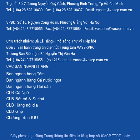
Trụ sở: Số 7 đường Nguyễn Quý Cảnh, Phường Bình Trưng, Tp.Hồ Chí Minh
Thị trường Indonesia
Tel: (+84) 28.628.10430 - Fax: (+84) 28.628.10437 - Email: vphcm@vasep.com.vn
Thị trường Mexico
VPĐD: Số 10, Nguyễn Công Hoan, Phường Giảng Võ, Hà Nội
Thị trường Mỹ
Tel: (+84 24) 3.7715055 - Fax: (+84 24) 37715084 - Email: vasephn@vasep.com.vn
Thị trường Nga
Chịu trách nhiệm: Bà Lê Hằng - Phó Tổng Thư ký Hiệp hội
Đơn vị vận hành trang tin điện tử: Trung tâm VASEP.PRO
Thị trường Hàn Quốc
Trưởng Ban Biên tập: Bà Nguyễn Thị Vân Hà
Tel: (+84 24) 3.7715055 – (ext.216); email: vanha@vasep.com.vn
Thị trường Nhật Bản
CÁC BAN NGÀNH HÀNG
Ban ngành hàng Tôm
Thị trường Thái Lan
Ban ngành hàng Cá nước ngọt
Ban ngành hàng Hải sản
Thị trường Trung Quốc
CLB Cá Ngừ
Thị trường Philippines
CLB Bột cá & Surimi
CLB Hàng nội địa
Thị trường Tây Ban Nha
CLB Ghẹ
Chương trình IUU
Thị trường thủy sản khác
Thị trường thủy sản thế giới
Giấy phép hoạt động Trang thông tin điện tử tổng hợp số 83/GP-TTĐT, ngày