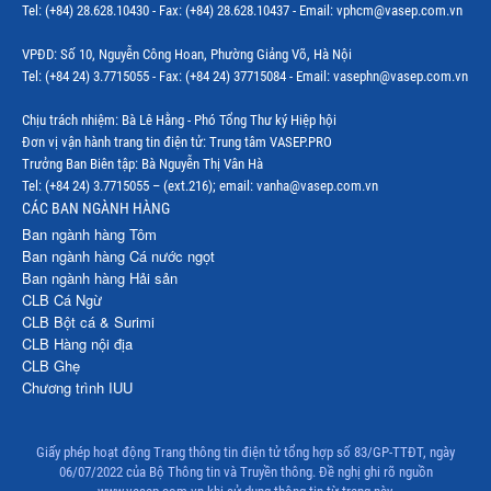
Tel: (+84) 28.628.10430 - Fax: (+84) 28.628.10437 - Email: vphcm@vasep.com.vn
Thị trường Mexico
VPĐD: Số 10, Nguyễn Công Hoan, Phường Giảng Võ, Hà Nội
Thị trường Mỹ
Tel: (+84 24) 3.7715055 - Fax: (+84 24) 37715084 - Email: vasephn@vasep.com.vn
Thị trường Nga
Chịu trách nhiệm: Bà Lê Hằng - Phó Tổng Thư ký Hiệp hội
Đơn vị vận hành trang tin điện tử: Trung tâm VASEP.PRO
Thị trường Hàn Quốc
Trưởng Ban Biên tập: Bà Nguyễn Thị Vân Hà
Tel: (+84 24) 3.7715055 – (ext.216); email: vanha@vasep.com.vn
Thị trường Nhật Bản
CÁC BAN NGÀNH HÀNG
Ban ngành hàng Tôm
Thị trường Thái Lan
Ban ngành hàng Cá nước ngọt
Ban ngành hàng Hải sản
Thị trường Trung Quốc
CLB Cá Ngừ
Thị trường Philippines
CLB Bột cá & Surimi
CLB Hàng nội địa
Thị trường Tây Ban Nha
CLB Ghẹ
Chương trình IUU
Thị trường thủy sản khác
Thị trường thủy sản thế giới
Giấy phép hoạt động Trang thông tin điện tử tổng hợp số 83/GP-TTĐT, ngày
06/07/2022 của Bộ Thông tin và Truyền thông. Đề nghị ghi rõ nguồn