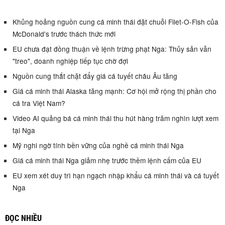
Khủng hoảng nguồn cung cá minh thái đặt chuỗi Filet-O-Fish của
McDonald's trước thách thức mới
EU chưa đạt đồng thuận về lệnh trừng phạt Nga: Thủy sản vẫn
"treo", doanh nghiệp tiếp tục chờ đợi
Nguồn cung thắt chặt đẩy giá cá tuyết châu Âu tăng
Giá cá minh thái Alaska tăng mạnh: Cơ hội mở rộng thị phần cho
cá tra Việt Nam?
Video AI quảng bá cá minh thái thu hút hàng trăm nghìn lượt xem
tại Nga
Mỹ nghi ngờ tính bền vững của nghề cá minh thái Nga
Giá cá minh thái Nga giảm nhẹ trước thềm lệnh cấm của EU
EU xem xét duy trì hạn ngạch nhập khẩu cá minh thái và cá tuyết
Nga
ĐỌC NHIỀU