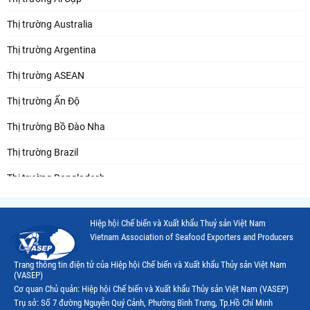
Thị trường Australia
Thị trường Argentina
Thị trường ASEAN
Thị trường Ấn Độ
Thị trường Bồ Đào Nha
Thị trường Brazil
Thị trường Bangladesh
Thị trường Chile
Hiệp hội Chế biến và Xuất khẩu Thuỷ sản Việt Nam
Thị trường Canada
Vietnam Association of Seafood Exporters and Producers
Thị trường Ecuador
Trang thông tin điện tử của Hiệp hội Chế biến và Xuất khẩu Thủy sản Việt Nam
(VASEP)
Thị trường EU
Cơ quan Chủ quản: Hiệp hội Chế biến và Xuất khẩu Thủy sản Việt Nam (VASEP)
Trụ sở: Số 7 đường Nguyễn Quý Cảnh, Phường Bình Trưng, Tp.Hồ Chí Minh
Thị trường Indonesia