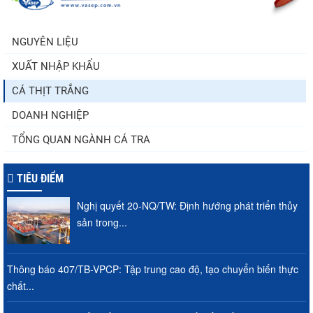
trong khi nguồn cung...
NGUYÊN LIỆU
XUẤT NHẬP KHẨU
Điểm tin thủy sản thế giới ngày 3/8/2026
CÁ THỊT TRẮNG
DOANH NGHIỆP
TỔNG QUAN NGÀNH CÁ TRA
TIÊU ĐIỂM
Nghị quyết 20-NQ/TW: Định hướng phát triển thủy
sản trong...
Thông báo 407/TB-VPCP: Tập trung cao độ, tạo chuyển biến thực
chất...