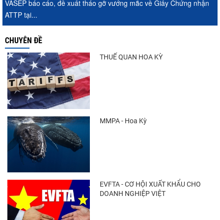
VASEP báo cáo, đề xuất tháo gỡ vướng mắc về Giấy Chứng nhận
ATTP tại...
CHUYÊN ĐỀ
THUẾ QUAN HOA KỲ
MMPA - Hoa Kỳ
EVFTA - CƠ HỘI XUẤT KHẨU CHO
DOANH NGHIỆP VIỆT