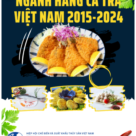
Thuế Mục 301 và bài toán thích ứng của
tôm Việt tại thị...
VASEP chào đón Công ty Cổ phần Thương
mại Sim Ba gia nhập...
Nguồn cung giảm, giá cá rô phi Trung
Quốc tiếp tục tăng
Nhập khẩu tôm của Mỹ phục hồi trong
tháng 5/2026
Trung Quốc tăng mạnh nhập khẩu mực,