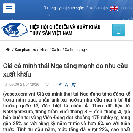
Đăng ký nhận tin ngày
Đăng nhập
English
HIỆP HỘI CHẾ BIẾN VÀ XUẤT KHẨU
THỦY SẢN VIỆT NAM
/
Sản phẩm xuất khẩu
/
Cá tra
/
Cá thịt trắng
/
Giá cá minh thái Nga tăng mạnh do nhu cầu
xuất khẩu
09:36 24/04/2026
(vasep.com.vn) Giá cá minh thái tại Nga đang tăng đáng kể
trong năm qua, phản ánh xu hướng nhu cầu mạnh từ thị
trường quốc tế, đặc biệt là châu Á. Theo dữ liệu từ
NatSrybresurs, trong tuần cuối tháng 3 – đầu tháng 4, giá
bán buôn tại vùng Viễn Đông đạt khoảng 175 ruble/kg, tăng
gần 35% so với cùng kỳ năm trước và hơn 6% so với tuần
trước. Tính từ đầu năm, mức tăng đã vượt 22%, cao nhất