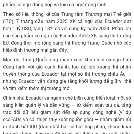
phẩm cá ngừ đóng hộp và loin cá ngừ đông lạnh.
Theo số liệu thống kê của Trung tâm Thương mại Thế giới
(ITC), 7 tháng đầu năm 2025 XK cá ngừ của Ecuador đạt
hơn 1 tỷ USD, tăng 18% so với cùng kỳ năm 2024. Phần lớn
các sản phẩm cá ngừ của Ecuador được XK sang thị trường
EU, đồng thời mở rộng sang thị trường Trung Quốc nhờ các
hiệp định thương mại gần đây.
Mặc dù, Trung Quốc tăng mạnh xuất khẩu loin cá ngừ hấp
đông lạnh với giá cạnh tranh, tạo áp lực xuống thị phần
truyền thống của Ecuador tại một số thị trường châu Âu —
nhưng Ecuador vẫn đang gia tăng khối lượng để giữ vị thế
và tìm kiếm thêm thị trường mới.
Chính phủ Ecuador và ngành chế biến cũng triển khai một số
sáng kiến quản lý và bền vững — từ kiểm soát tàu cá, tăng
trao đổi dữ liệu giám sát đến áp dụng công nghệ (ví dụ
ecoFADs và cải thiện truy xuất nguồn gốc) — nhằm giảm rủi
ro đánh bắt IUU (đánh bắt bắt cá bất hợp pháp, không khai
báo và không theo quy định) và cải thiện uy tín xuất khẩu.