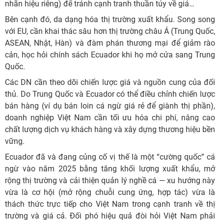
nhãn hiệu riêng) để tránh cạnh tranh thuần túy về giá…
Bên cạnh đó, da dạng hóa thị trường xuất khẩu. Song song
với EU, cần khai thác sâu hơn thị trường châu Á (Trung Quốc,
ASEAN, Nhật, Hàn) và đàm phán thương mại để giảm rào
cản, học hỏi chính sách Ecuador khi họ mở cửa sang Trung
Quốc.
Các DN cần theo dõi chiến lược giá và nguồn cung của đối
thủ. Do Trung Quốc và Ecuador có thể điều chỉnh chiến lược
bán hàng (ví dụ bán loin cá ngừ giá rẻ để giành thị phần),
doanh nghiệp Việt Nam cần tối ưu hóa chi phí, nâng cao
chất lượng dịch vụ khách hàng và xây dựng thương hiệu bền
vững.
Ecuador đã và đang củng cố vị thế là một “cường quốc” cá
ngừ vào năm 2025 bằng tăng khối lượng xuất khẩu, mở
rộng thị trường và cải thiện quản lý nghề cá — xu hướng này
vừa là cơ hội (mở rộng chuỗi cung ứng, hợp tác) vừa là
thách thức trực tiếp cho Việt Nam trong cạnh tranh về thị
trường và giá cả. Đối phó hiệu quả đòi hỏi Việt Nam phải