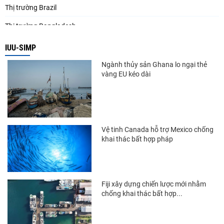
Thị trường Brazil
Thị trường Bangladesh
Thị trường Chile
IUU-SIMP
Thị trường Canada
Ngành thủy sản Ghana lo ngại thẻ
vàng EU kéo dài
Thị trường Ecuador
Thị trường EU
Thị trường Indonesia
Vệ tinh Canada hỗ trợ Mexico chống
Thị trường Mexico
khai thác bất hợp pháp
Thị trường Mỹ
Thị trường Nga
Fiji xây dựng chiến lược mới nhằm
Thị trường Hàn Quốc
chống khai thác bất hợp...
Thị trường Nhật Bản