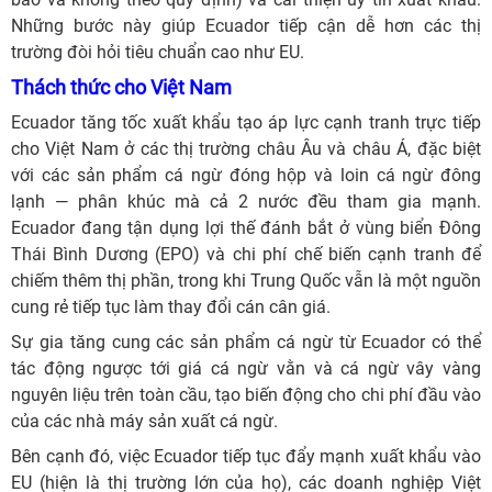
Những bước này giúp Ecuador tiếp cận dễ hơn các thị
trường đòi hỏi tiêu chuẩn cao như EU.
Thách thức cho Việt Nam
Ecuador tăng tốc xuất khẩu tạo áp lực cạnh tranh trực tiếp
cho Việt Nam ở các thị trường châu Âu và châu Á, đặc biệt
với các sản phẩm cá ngừ đóng hộp và loin cá ngừ đông
lạnh — phân khúc mà cả 2 nước đều tham gia mạnh.
Ecuador đang tận dụng lợi thế đánh bắt ở vùng biển Đông
Thái Bình Dương (EPO) và chi phí chế biến cạnh tranh để
chiếm thêm thị phần, trong khi Trung Quốc vẫn là một nguồn
cung rẻ tiếp tục làm thay đổi cán cân giá.
Sự gia tăng cung các sản phẩm cá ngừ từ Ecuador có thể
tác động ngược tới giá cá ngừ vằn và cá ngừ vây vàng
nguyên liệu trên toàn cầu, tạo biến động cho chi phí đầu vào
của các nhà máy sản xuất cá ngừ.
Bên cạnh đó, việc Ecuador tiếp tục đẩy mạnh xuất khẩu vào
EU (hiện là thị trường lớn của họ), các doanh nghiệp Việt