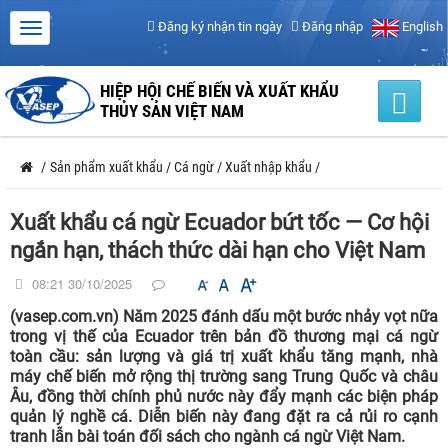
Đăng ký nhận tin ngày
Đăng nhập
English
HIỆP HỘI CHẾ BIẾN VÀ XUẤT KHẨU
THỦY SẢN VIỆT NAM
/
Sản phẩm xuất khẩu
/
Cá ngừ
/
Xuất nhập khẩu
/
Xuất khẩu cá ngừ Ecuador bứt tốc — Cơ hội
ngắn hạn, thách thức dài hạn cho Việt Nam
08:21 30/10/2025
(vasep.com.vn) Năm 2025 đánh dấu một bước nhảy vọt nữa
trong vị thế của Ecuador trên bản đồ thương mại cá ngừ
toàn cầu: sản lượng và giá trị xuất khẩu tăng mạnh, nhà
máy chế biến mở rộng thị trường sang Trung Quốc và châu
Âu, đồng thời chính phủ nước này đẩy mạnh các biện pháp
quản lý nghề cá. Diễn biến này đang đặt ra cả rủi ro cạnh
tranh lẫn bài toán đối sách cho ngành cá ngừ Việt Nam.