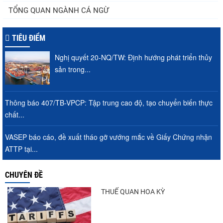
TỔNG QUAN NGÀNH CÁ NGỪ
TIÊU ĐIỂM
Nghị quyết 20-NQ/TW: Định hướng phát triển thủy
sản trong...
Thông báo 407/TB-VPCP: Tập trung cao độ, tạo chuyển biến thực
chất...
VASEP báo cáo, đề xuất tháo gỡ vướng mắc về Giấy Chứng nhận
ATTP tại...
CHUYÊN ĐỀ
THUẾ QUAN HOA KỲ