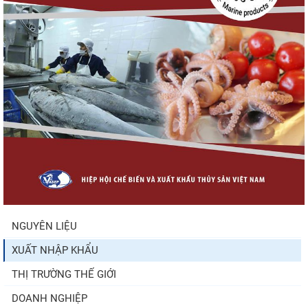
Nguồn cung giảm, giá cá rô phi Trung
Quốc tiếp tục tăng
Nhập khẩu tôm của Mỹ phục hồi trong
tháng 5/2026
Trung Quốc tăng mạnh nhập khẩu mực,
trong khi nguồn cung...
NGUYÊN LIỆU
XUẤT NHẬP KHẨU
Điểm tin thủy sản thế giới ngày 3/8/2026
THỊ TRƯỜNG THẾ GIỚI
DOANH NGHIỆP