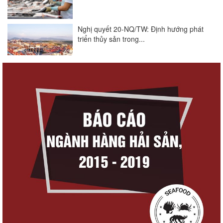
Nghị quyết 20-NQ/TW: Định hướng phát
triển thủy sản trong...
Góp ý Dự thảo Luật An toàn thực phẩm
(sửa đổi)
Thuế Mục 301 và bài toán thích ứng của
tôm Việt tại thị...
VASEP chào đón Công ty Cổ phần Thương
mại Sim Ba gia nhập...