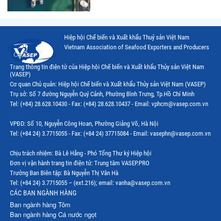
Thị trường Thái Lan
Thị trường Trung Quốc
Hiệp hội Chế biến và Xuất khẩu Thuỷ sản Việt Nam
Thị trường Philippines
Vietnam Association of Seafood Exporters and Producers
Thị trường Tây Ban Nha
Trang thông tin điện tử của Hiệp hội Chế biến và Xuất khẩu Thủy sản Việt Nam
(VASEP)
Thị trường thủy sản khác
Cơ quan Chủ quản: Hiệp hội Chế biến và Xuất khẩu Thủy sản Việt Nam (VASEP)
Trụ sở: Số 7 đường Nguyễn Quý Cảnh, Phường Bình Trưng, Tp.Hồ Chí Minh
Thị trường thủy sản thế giới
Tel: (+84) 28.628.10430 - Fax: (+84) 28.628.10437 - Email: vphcm@vasep.com.vn
VPĐD: Số 10, Nguyễn Công Hoan, Phường Giảng Võ, Hà Nội
Tel: (+84 24) 3.7715055 - Fax: (+84 24) 37715084 - Email: vasephn@vasep.com.vn
Chịu trách nhiệm: Bà Lê Hằng - Phó Tổng Thư ký Hiệp hội
Đơn vị vận hành trang tin điện tử: Trung tâm VASEP.PRO
Trưởng Ban Biên tập: Bà Nguyễn Thị Vân Hà
Tel: (+84 24) 3.7715055 – (ext.216); email: vanha@vasep.com.vn
CÁC BAN NGÀNH HÀNG
Ban ngành hàng Tôm
Ban ngành hàng Cá nước ngọt