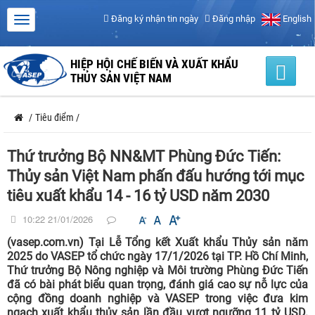
Đăng ký nhận tin ngày
Đăng nhập
English
HIỆP HỘI CHẾ BIẾN VÀ XUẤT KHẨU
THỦY SẢN VIỆT NAM
/
Tiêu điểm
/
Thứ trưởng Bộ NN&MT Phùng Đức Tiến:
Thủy sản Việt Nam phấn đấu hướng tới mục
tiêu xuất khẩu 14 - 16 tỷ USD năm 2030
10:22 21/01/2026
(vasep.com.vn) Tại Lễ Tổng kết Xuất khẩu Thủy sản năm
2025 do VASEP tổ chức ngày 17/1/2026 tại TP. Hồ Chí Minh,
Thứ trưởng Bộ Nông nghiệp và Môi trường Phùng Đức Tiến
đã có bài phát biểu quan trọng, đánh giá cao sự nỗ lực của
cộng đồng doanh nghiệp và VASEP trong việc đưa kim
ngạch xuất khẩu thủy sản lần đầu vượt ngưỡng 11 tỷ USD.