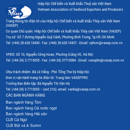
Hiệp hội Chế biến và Xuất khẩu Thuỷ sản Việt Nam
Vietnam Association of Seafood Exporters and Producers
Trang thông tin điện tử của Hiệp hội Chế biến và Xuất khẩu Thủy sản Việt Nam
(VASEP)
Cơ quan Chủ quản: Hiệp hội Chế biến và Xuất khẩu Thủy sản Việt Nam (VASEP)
Trụ sở: Số 7 đường Nguyễn Quý Cảnh, Phường Bình Trưng, Tp.Hồ Chí Minh
Tel: (+84) 28.628.10430 - Fax: (+84) 28.628.10437 - Email: vphcm@vasep.com.vn
VPĐD: Số 10, Nguyễn Công Hoan, Phường Giảng Võ, Hà Nội
Tel: (+84 24) 3.7715055 - Fax: (+84 24) 37715084 - Email: vasephn@vasep.com.vn
Chịu trách nhiệm: Bà Lê Hằng - Phó Tổng Thư ký Hiệp hội
Đơn vị vận hành trang tin điện tử: Trung tâm VASEP.PRO
Trưởng Ban Biên tập: Bà Nguyễn Thị Vân Hà
Tel: (+84 24) 3.7715055 – (ext.216); email: vanha@vasep.com.vn
CÁC BAN NGÀNH HÀNG
Ban ngành hàng Tôm
Ban ngành hàng Cá nước ngọt
Ban ngành hàng Hải sản
CLB Cá Ngừ
CLB Bột cá & Surimi