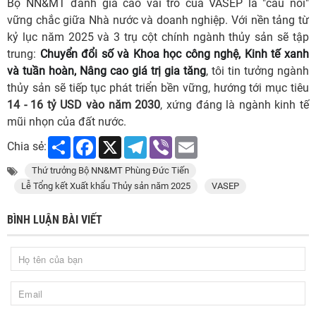
Bộ NN&MT đánh giá cao vai trò của VASEP là "cầu nối"
vững chắc giữa Nhà nước và doanh nghiệp. Với nền tảng từ
kỷ lục năm 2025 và 3 trụ cột chính ngành thủy sản sẽ tập
trung:
Chuyển đổi số và Khoa học công nghệ, Kinh tế xanh
và tuần hoàn,
Nâng cao giá trị gia tăng
, tôi tin tưởng ngành
thủy sản sẽ tiếp tục phát triển bền vững, hướng tới mục tiêu
14 - 16 tỷ USD vào năm 2030
, xứng đáng là ngành kinh tế
mũi nhọn của đất nước.
Share
Facebook
X
Telegram
Viber
Email
Chia sẻ:
Thứ trưởng Bộ NN&MT Phùng Đức Tiến
Lễ Tổng kết Xuất khẩu Thủy sản năm 2025
VASEP
BÌNH LUẬN BÀI VIẾT