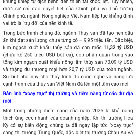
khủng khiếp từ dịch bệnh đến thiên tai khốc liệt. Tuy nhiên,
dưới sự chỉ đạo quyết liệt của Chính phủ và Thủ tướng
Chính phủ, ngành Nông nghiệp Việt Nam tiếp tục khẳng định
vai trò là "trụ đỡ" của nền kinh tế.
Trong bức tranh chung đó, ngành Thủy sản đã tạo nên dấu
ấn khi đạt sản lượng chưa từng có – 9,95 triệu tấn. Đặc biệt,
kim ngạch xuất khẩu thủy sản đã cán mốc
11,32 tỷ USD
(chưa kể 250 triệu USD bột cá), góp phần quan trọng vào
tổng kim ngạch xuất khẩu nông lâm thủy sản 70,09 tỷ USD
và thặng dư thương mại hơn 20,7 tỷ USD của toàn ngành.
Sự bứt phá này cho thấy trình độ công nghệ và năng lực
cạnh tranh của thủy sản Việt Nam đã lên một tầm cao mới.
Bản lĩnh “xoay trục” thị trường và tiềm năng từ các dư địa
mới
Một trong những điểm sáng của năm 2025 là khả năng
thích ứng cực nhanh của doanh nghiệp. Khi thị trường Hoa
Kỳ có sự biến động, chúng ta đã ngay lập tức "xoay trục"
sang thị trường Trung Quốc, đặc biệt thị trường Châu Âu và