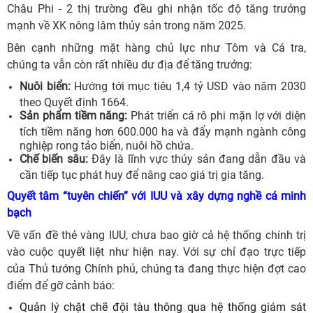
Châu Phi - 2 thị trường đều ghi nhận tốc độ tăng trưởng
mạnh về XK nông lâm thủy sản trong năm 2025.
Bên cạnh những mặt hàng chủ lực như Tôm và Cá tra,
chúng ta vẫn còn rất nhiều dư địa để tăng trưởng:
Nuôi biển:
Hướng tới mục tiêu 1,4 tỷ USD vào năm 2030
theo Quyết định 1664.
Sản phẩm tiềm năng:
Phát triển cá rô phi mặn lợ với diện
tích tiềm năng hơn 600.000 ha và đẩy mạnh ngành công
nghiệp rong tảo biển, nuôi hồ chứa.
Chế biến sâu:
Đây là lĩnh vực thủy sản đang dẫn đầu và
cần tiếp tục phát huy để nâng cao giá trị gia tăng.
Quyết tâm “tuyên chiến” với IUU và xây dựng nghề cá minh
bạch
Về vấn đề thẻ vàng IUU, chưa bao giờ cả hệ thống chính trị
vào cuộc quyết liệt như hiện nay. Với sự chỉ đạo trực tiếp
của Thủ tướng Chính phủ, chúng ta đang thực hiện đợt cao
điểm để gỡ cảnh báo:
Quản lý chặt chẽ đội tàu thông qua hệ thống giám sát