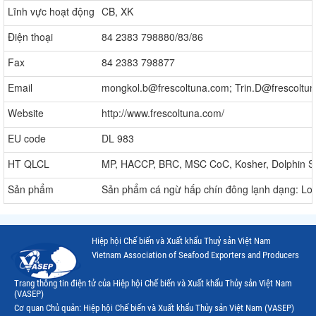
Lĩnh vực hoạt động
CB, XK
Điện thoại
84 2383 798880/83/86
Fax
84 2383 798877
Email
mongkol.b@frescoltuna.com; Trin.D@frescoltu
Website
http://www.frescoltuna.com/
EU code
DL 983
HT QLCL
MP, HACCP, BRC, MSC CoC, Kosher, Dolphin S
Sản phẩm
Sản phẩm cá ngừ hấp chín đông lạnh dạng: Loi
Hiệp hội Chế biến và Xuất khẩu Thuỷ sản Việt Nam
Vietnam Association of Seafood Exporters and Producers
Trang thông tin điện tử của Hiệp hội Chế biến và Xuất khẩu Thủy sản Việt Nam
(VASEP)
Cơ quan Chủ quản: Hiệp hội Chế biến và Xuất khẩu Thủy sản Việt Nam (VASEP)