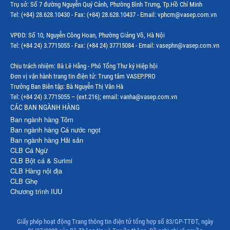
Trụ sở: Số 7 đường Nguyễn Quý Cảnh, Phường Bình Trưng, Tp.Hồ Chí Minh
Tel: (+84) 28.628.10430 - Fax: (+84) 28.628.10437 - Email: vphcm@vasep.com.vn
VPĐD: Số 10, Nguyễn Công Hoan, Phường Giảng Võ, Hà Nội
Tel: (+84 24) 3.7715055 - Fax: (+84 24) 37715084 - Email: vasephn@vasep.com.vn
Chịu trách nhiệm: Bà Lê Hằng - Phó Tổng Thư ký Hiệp hội
Đơn vị vận hành trang tin điện tử: Trung tâm VASEP.PRO
Trưởng Ban Biên tập: Bà Nguyễn Thị Vân Hà
Tel: (+84 24) 3.7715055 – (ext.216); email: vanha@vasep.com.vn
CÁC BAN NGÀNH HÀNG
Ban ngành hàng Tôm
Ban ngành hàng Cá nước ngọt
Ban ngành hàng Hải sản
CLB Cá Ngừ
CLB Bột cá & Surimi
CLB Hàng nội địa
CLB Ghẹ
Chương trình IUU
Giấy phép hoạt động Trang thông tin điện tử tổng hợp số 83/GP-TTĐT, ngày