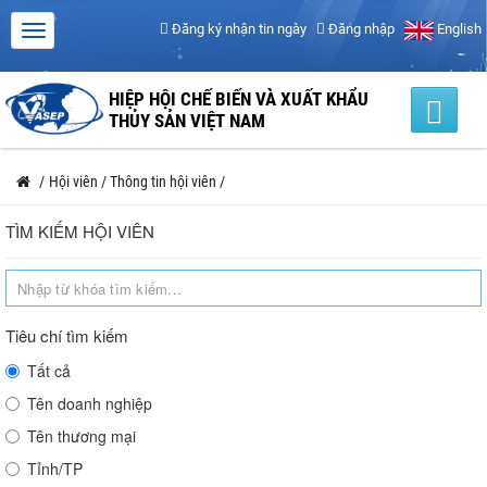
Đăng ký nhận tin ngày
Đăng nhập
English
HIỆP HỘI CHẾ BIẾN VÀ XUẤT KHẨU
THỦY SẢN VIỆT NAM
/
Hội viên
/
Thông tin hội viên
/
TÌM KIẾM HỘI VIÊN
Tiêu chí tìm kiếm
Tất cả
Tên doanh nghiệp
Tên thương mại
Tỉnh/TP