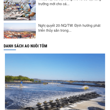
trưởng mới cho cá...
Nghị quyết 20-NQ/TW: Định hướng phát
triển thủy sản trong...
DANH SÁCH AO NUÔI TÔM
Góp ý Dự thảo Luật An toàn thực phẩm
(sửa đổi)
Thuế Mục 301 và bài toán thích ứng của
tôm Việt tại thị...
VASEP chào đón Công ty Cổ phần Thương