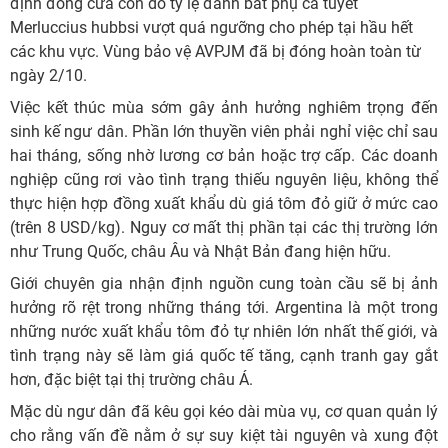
định đóng cửa còn do tỷ lệ đánh bắt phụ cá tuyết
Merluccius hubbsi vượt quá ngưỡng cho phép tại hầu hết
các khu vực. Vùng bảo vệ AVPJM đã bị đóng hoàn toàn từ
ngày 2/10.
Việc kết thúc mùa sớm gây ảnh hưởng nghiêm trọng đến
sinh kế ngư dân. Phần lớn thuyền viên phải nghỉ việc chỉ sau
hai tháng, sống nhờ lương cơ bản hoặc trợ cấp. Các doanh
nghiệp cũng rơi vào tình trạng thiếu nguyên liệu, không thể
thực hiện hợp đồng xuất khẩu dù giá tôm đỏ giữ ở mức cao
(trên 8 USD/kg). Nguy cơ mất thị phần tại các thị trường lớn
như Trung Quốc, châu Âu và Nhật Bản đang hiện hữu.
Giới chuyên gia nhận định nguồn cung toàn cầu sẽ bị ảnh
hưởng rõ rệt trong những tháng tới. Argentina là một trong
những nước xuất khẩu tôm đỏ tự nhiên lớn nhất thế giới, và
tình trạng này sẽ làm giá quốc tế tăng, cạnh tranh gay gắt
hơn, đặc biệt tại thị trường châu Á.
Mặc dù ngư dân đã kêu gọi kéo dài mùa vụ, cơ quan quản lý
cho rằng vấn đề nằm ở sự suy kiệt tài nguyên và xung đột