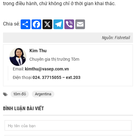
trong điều hành, chứ không chỉ ở thời gian khai thác.
Share
Facebook
X
Telegram
Viber
Email
Chia sẻ:
Nguồn: Fishretail
Kim Thu
Chuyên gia thị trường Tôm
Email:
kimthu@vasep.com.vn
Điện thoại
024. 37715055 – ext.203
tôm đỏ
Argentina
BÌNH LUẬN BÀI VIẾT