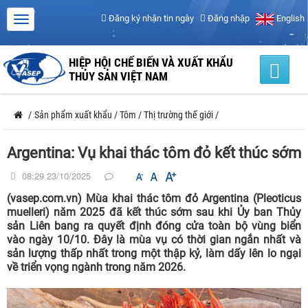
Đăng ký nhận tin ngày
Đăng nhập
English
HIỆP HỘI CHẾ BIẾN VÀ XUẤT KHẨU
THỦY SẢN VIỆT NAM
/
Sản phẩm xuất khẩu
/
Tôm
/
Thị trường thế giới
/
Argentina: Vụ khai thác tôm đỏ kết thúc sớm
08:29 23/10/2025
(vasep.com.vn) Mùa khai thác tôm đỏ Argentina (Pleoticus
muelleri) năm 2025 đã kết thúc sớm sau khi Ủy ban Thủy
sản Liên bang ra quyết định đóng cửa toàn bộ vùng biển
vào ngày 10/10. Đây là mùa vụ có thời gian ngắn nhất và
sản lượng thấp nhất trong một thập kỷ, làm dấy lên lo ngại
về triển vọng ngành trong năm 2026.