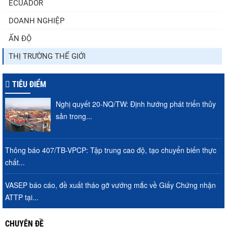
ECUADOR
DOANH NGHIỆP
ẤN ĐỘ
THỊ TRƯỜNG THẾ GIỚI
TIÊU ĐIỂM
Nghị quyết 20-NQ/TW: Định hướng phát triển thủy
sản trong...
Thông báo 407/TB-VPCP: Tập trung cao độ, tạo chuyển biến thực
chất...
VASEP báo cáo, đề xuất tháo gỡ vướng mắc về Giấy Chứng nhận
ATTP tại...
CHUYÊN ĐỀ