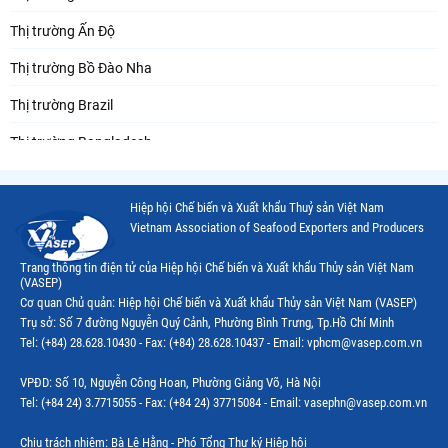
Thị trường Ấn Độ
Thị trường Bồ Đào Nha
Thị trường Brazil
Thị trường Bangladesh
Thị trường Chile
Hiệp hội Chế biến và Xuất khẩu Thuỷ sản Việt Nam
Thị trường Canada
Vietnam Association of Seafood Exporters and Producers
Thị trường Ecuador
Trang thông tin điện tử của Hiệp hội Chế biến và Xuất khẩu Thủy sản Việt Nam
(VASEP)
Thị trường EU
Cơ quan Chủ quản: Hiệp hội Chế biến và Xuất khẩu Thủy sản Việt Nam (VASEP)
Trụ sở: Số 7 đường Nguyễn Quý Cảnh, Phường Bình Trưng, Tp.Hồ Chí Minh
Thị trường Indonesia
Tel: (+84) 28.628.10430 - Fax: (+84) 28.628.10437 - Email: vphcm@vasep.com.vn
Thị trường Mexico
VPĐD: Số 10, Nguyễn Công Hoan, Phường Giảng Võ, Hà Nội
Thị trường Mỹ
Tel: (+84 24) 3.7715055 - Fax: (+84 24) 37715084 - Email: vasephn@vasep.com.vn
Thị trường Nga
Chịu trách nhiệm: Bà Lê Hằng - Phó Tổng Thư ký Hiệp hội