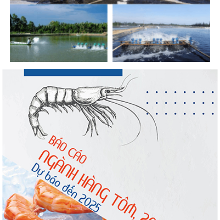
mại Sim Ba gia nhập...
Nguồn cung giảm, giá cá rô phi Trung
Quốc tiếp tục tăng
Nhập khẩu tôm của Mỹ phục hồi trong
tháng 5/2026
Trung Quốc tăng mạnh nhập khẩu mực,
trong khi nguồn cung...
Điểm tin thủy sản thế giới ngày 3/8/2026