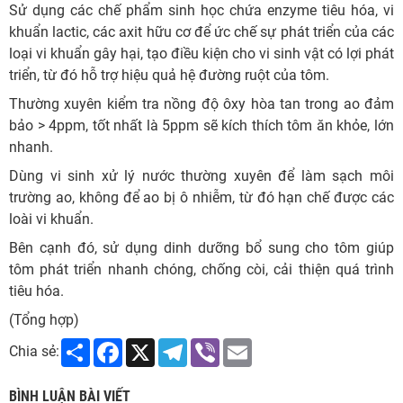
Sử dụng các chế phẩm sinh học chứa enzyme tiêu hóa, vi
khuẩn lactic, các axit hữu cơ để ức chế sự phát triển của các
loại vi khuẩn gây hại, tạo điều kiện cho vi sinh vật có lợi phát
triển, từ đó hỗ trợ hiệu quả hệ đường ruột của tôm.
Thường xuyên kiểm tra nồng độ ôxy hòa tan trong ao đảm
bảo > 4ppm, tốt nhất là 5ppm sẽ kích thích tôm ăn khỏe, lớn
nhanh.
Dùng vi sinh xử lý nước thường xuyên để làm sạch môi
trường ao, không để ao bị ô nhiễm, từ đó hạn chế được các
loài vi khuẩn.
Bên cạnh đó, sử dụng dinh dưỡng bổ sung cho tôm giúp
tôm phát triển nhanh chóng, chống còi, cải thiện quá trình
tiêu hóa.
(Tổng hợp)
Share
Facebook
X
Telegram
Viber
Email
Chia sẻ:
BÌNH LUẬN BÀI VIẾT