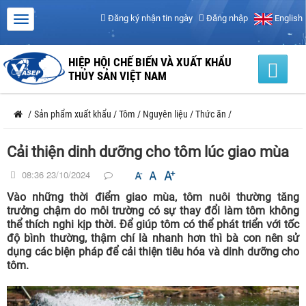
Đăng ký nhận tin ngày
Đăng nhập
English
HIỆP HỘI CHẾ BIẾN VÀ XUẤT KHẨU
THỦY SẢN VIỆT NAM
/
Sản phẩm xuất khẩu
/
Tôm
/
Nguyên liệu
/
Thức ăn
/
Cải thiện dinh dưỡng cho tôm lúc giao mùa
08:36 23/10/2024
Vào những thời điểm giao mùa, tôm nuôi thường tăng
trưởng chậm do môi trường có sự thay đổi làm tôm không
thể thích nghi kịp thời. Để giúp tôm có thể phát triển với tốc
độ bình thường, thậm chí là nhanh hơn thì bà con nên sử
dụng các biện pháp để cải thiện tiêu hóa và dinh dưỡng cho
tôm.