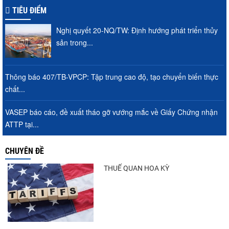
TIÊU ĐIỂM
Nghị quyết 20-NQ/TW: Định hướng phát triển thủy
sản trong...
Thông báo 407/TB-VPCP: Tập trung cao độ, tạo chuyển biến thực
chất...
VASEP báo cáo, đề xuất tháo gỡ vướng mắc về Giấy Chứng nhận
ATTP tại...
CHUYÊN ĐỀ
THUẾ QUAN HOA KỲ