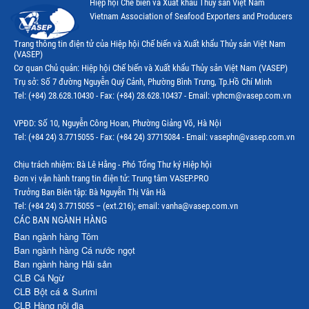
Hiệp hội Chế biến và Xuất khẩu Thuỷ sản Việt Nam
Thị trường Canada
Vietnam Association of Seafood Exporters and Producers
Thị trường Ecuador
Trang thông tin điện tử của Hiệp hội Chế biến và Xuất khẩu Thủy sản Việt Nam
(VASEP)
Thị trường EU
Cơ quan Chủ quản: Hiệp hội Chế biến và Xuất khẩu Thủy sản Việt Nam (VASEP)
Trụ sở: Số 7 đường Nguyễn Quý Cảnh, Phường Bình Trưng, Tp.Hồ Chí Minh
Thị trường Indonesia
Tel: (+84) 28.628.10430 - Fax: (+84) 28.628.10437 - Email: vphcm@vasep.com.vn
Thị trường Mexico
VPĐD: Số 10, Nguyễn Công Hoan, Phường Giảng Võ, Hà Nội
Thị trường Mỹ
Tel: (+84 24) 3.7715055 - Fax: (+84 24) 37715084 - Email: vasephn@vasep.com.vn
Thị trường Nga
Chịu trách nhiệm: Bà Lê Hằng - Phó Tổng Thư ký Hiệp hội
Đơn vị vận hành trang tin điện tử: Trung tâm VASEP.PRO
Thị trường Hàn Quốc
Trưởng Ban Biên tập: Bà Nguyễn Thị Vân Hà
Tel: (+84 24) 3.7715055 – (ext.216); email: vanha@vasep.com.vn
Thị trường Nhật Bản
CÁC BAN NGÀNH HÀNG
Ban ngành hàng Tôm
Thị trường Thái Lan
Ban ngành hàng Cá nước ngọt
Ban ngành hàng Hải sản
Thị trường Trung Quốc
CLB Cá Ngừ
Thị trường Philippines
CLB Bột cá & Surimi
CLB Hàng nội địa