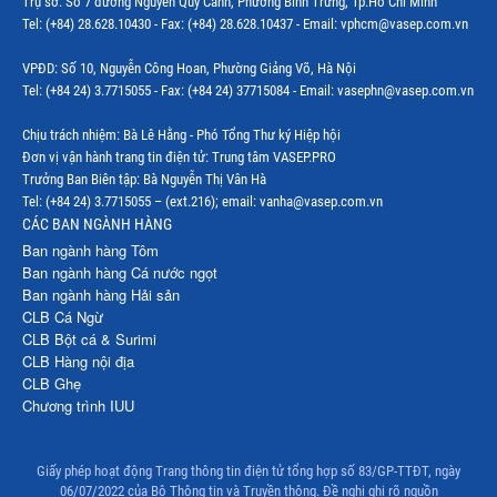
Trụ sở: Số 7 đường Nguyễn Quý Cảnh, Phường Bình Trưng, Tp.Hồ Chí Minh
Thị trường Indonesia
Tel: (+84) 28.628.10430 - Fax: (+84) 28.628.10437 - Email: vphcm@vasep.com.vn
Thị trường Mexico
VPĐD: Số 10, Nguyễn Công Hoan, Phường Giảng Võ, Hà Nội
Thị trường Mỹ
Tel: (+84 24) 3.7715055 - Fax: (+84 24) 37715084 - Email: vasephn@vasep.com.vn
Thị trường Nga
Chịu trách nhiệm: Bà Lê Hằng - Phó Tổng Thư ký Hiệp hội
Đơn vị vận hành trang tin điện tử: Trung tâm VASEP.PRO
Thị trường Hàn Quốc
Trưởng Ban Biên tập: Bà Nguyễn Thị Vân Hà
Tel: (+84 24) 3.7715055 – (ext.216); email: vanha@vasep.com.vn
Thị trường Nhật Bản
CÁC BAN NGÀNH HÀNG
Ban ngành hàng Tôm
Thị trường Thái Lan
Ban ngành hàng Cá nước ngọt
Ban ngành hàng Hải sản
Thị trường Trung Quốc
CLB Cá Ngừ
Thị trường Philippines
CLB Bột cá & Surimi
CLB Hàng nội địa
Thị trường Tây Ban Nha
CLB Ghẹ
Chương trình IUU
Thị trường thủy sản khác
Thị trường thủy sản thế giới
Giấy phép hoạt động Trang thông tin điện tử tổng hợp số 83/GP-TTĐT, ngày
06/07/2022 của Bộ Thông tin và Truyền thông. Đề nghị ghi rõ nguồn