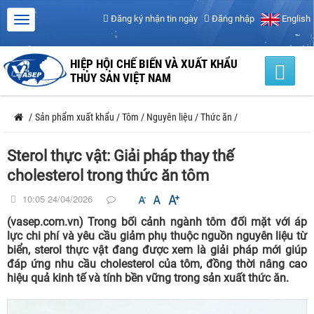
Đăng ký nhận tin ngày
Đăng nhập
English
HIỆP HỘI CHẾ BIẾN VÀ XUẤT KHẨU
THỦY SẢN VIỆT NAM
/
Sản phẩm xuất khẩu
/
Tôm
/
Nguyên liệu
/
Thức ăn
/
Sterol thực vật: Giải pháp thay thế
cholesterol trong thức ăn tôm
10:05 24/04/2026
(vasep.com.vn) Trong bối cảnh ngành tôm đối mặt với áp
lực chi phí và yêu cầu giảm phụ thuộc nguồn nguyên liệu từ
biển, sterol thực vật đang được xem là giải pháp mới giúp
đáp ứng nhu cầu cholesterol của tôm, đồng thời nâng cao
hiệu quả kinh tế và tính bền vững trong sản xuất thức ăn.