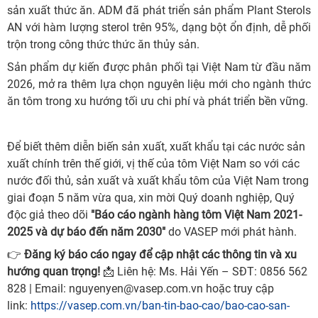
sản xuất thức ăn. ADM đã phát triển sản phẩm Plant Sterols
AN với hàm lượng sterol trên 95%, dạng bột ổn định, dễ phối
trộn trong công thức thức ăn thủy sản.
Sản phẩm dự kiến được phân phối tại Việt Nam từ đầu năm
2026, mở ra thêm lựa chọn nguyên liệu mới cho ngành thức
ăn tôm trong xu hướng tối ưu chi phí và phát triển bền vững.
Để biết thêm diễn biến sản xuất, xuất khẩu tại các nước sản
xuất chính trên thế giới, vị thế của tôm Việt Nam so với các
nước đối thủ, sản xuất và xuất khẩu tôm của Việt Nam trong
giai đoạn 5 năm vừa qua, xin mời Quý doanh nghiệp, Quý
độc giả theo dõi
"Báo cáo ngành hàng tôm Việt Nam 2021-
2025 và dự báo đến năm 2030"
do VASEP mới phát hành.
👉
Đăng ký báo cáo ngay để cập nhật các thông tin và xu
hướng quan trọng!
📩 Liên hệ: Ms. Hải Yến – SĐT: 0856 562
828 | Email: nguyenyen@vasep.com.vn hoặc truy cập
link:
https://vasep.com.vn/ban-tin-bao-cao/bao-cao-san-