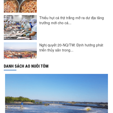
Thiếu hụt cá thịt trắng mở ra dư địa tăng
trưởng mới cho cá...
Nghị quyết 20-NQ/TW: Định hướng phát
triển thủy sản trong...
DANH SÁCH AO NUÔI TÔM
Góp ý Dự thảo Luật An toàn thực phẩm
(sửa đổi)
Thuế Mục 301 và bài toán thích ứng của
tôm Việt tại thị...