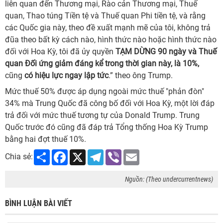
liên quan đến Thương mại, Rào cản Thương mại, Thuế
quan, Thao túng Tiền tệ và Thuế quan Phi tiền tệ, và rằng
các Quốc gia này, theo đề xuất mạnh mẽ của tôi, không trả
đũa theo bất kỳ cách nào, hình thức nào hoặc hình thức nào
đối với Hoa Kỳ, tôi đã ủy quyền
TẠM DỪNG 90 ngày và Thuế
quan Đối ứng giảm đáng kể trong thời gian này, là 10%,
cũng
có hiệu lực ngay lập tức
.” theo ông Trump.
Mức thuế 50% được áp dụng ngoài mức thuế "phản đòn"
34% mà Trung Quốc đã công bố đối với Hoa Kỳ, một lời đáp
trả đối với mức thuế tương tự của Donald Trump. Trung
Quốc trước đó cũng đã đáp trả Tổng thống Hoa Kỳ Trump
bằng hai đợt thuế 10%.
Share
Facebook
X
Telegram
Viber
Email
Chia sẻ:
Nguồn: (Theo undercurrentnews)
BÌNH LUẬN BÀI VIẾT