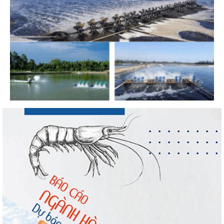
VASEP chào đón Công ty Cổ phần Thương
mại Sim Ba gia nhập...
Nguồn cung giảm, giá cá rô phi Trung
Quốc tiếp tục tăng
Nhập khẩu tôm của Mỹ phục hồi trong
tháng 5/2026
Trung Quốc tăng mạnh nhập khẩu mực,
trong khi nguồn cung...