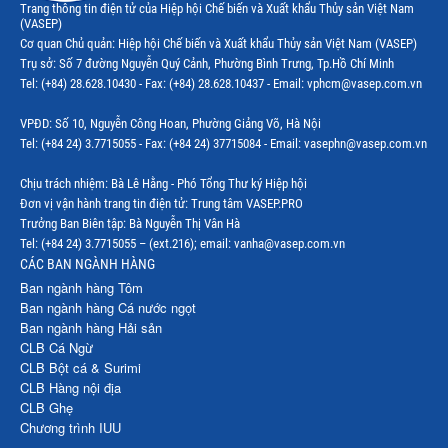
Trang thông tin điện tử của Hiệp hội Chế biến và Xuất khẩu Thủy sản Việt Nam
(VASEP)
Thị trường EU
Cơ quan Chủ quản: Hiệp hội Chế biến và Xuất khẩu Thủy sản Việt Nam (VASEP)
Trụ sở: Số 7 đường Nguyễn Quý Cảnh, Phường Bình Trưng, Tp.Hồ Chí Minh
Thị trường Indonesia
Tel: (+84) 28.628.10430 - Fax: (+84) 28.628.10437 - Email: vphcm@vasep.com.vn
Thị trường Mexico
VPĐD: Số 10, Nguyễn Công Hoan, Phường Giảng Võ, Hà Nội
Thị trường Mỹ
Tel: (+84 24) 3.7715055 - Fax: (+84 24) 37715084 - Email: vasephn@vasep.com.vn
Thị trường Nga
Chịu trách nhiệm: Bà Lê Hằng - Phó Tổng Thư ký Hiệp hội
Đơn vị vận hành trang tin điện tử: Trung tâm VASEP.PRO
Thị trường Hàn Quốc
Trưởng Ban Biên tập: Bà Nguyễn Thị Vân Hà
Tel: (+84 24) 3.7715055 – (ext.216); email: vanha@vasep.com.vn
Thị trường Nhật Bản
CÁC BAN NGÀNH HÀNG
Ban ngành hàng Tôm
Thị trường Thái Lan
Ban ngành hàng Cá nước ngọt
Ban ngành hàng Hải sản
Thị trường Trung Quốc
CLB Cá Ngừ
Thị trường Philippines
CLB Bột cá & Surimi
CLB Hàng nội địa
Thị trường Tây Ban Nha
CLB Ghẹ
Chương trình IUU
Thị trường thủy sản khác