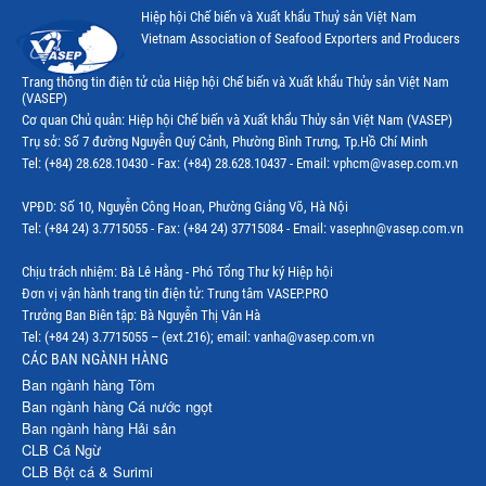
Hiệp hội Chế biến và Xuất khẩu Thuỷ sản Việt Nam
Thị trường Canada
Vietnam Association of Seafood Exporters and Producers
Thị trường Ecuador
Trang thông tin điện tử của Hiệp hội Chế biến và Xuất khẩu Thủy sản Việt Nam
(VASEP)
Thị trường EU
Cơ quan Chủ quản: Hiệp hội Chế biến và Xuất khẩu Thủy sản Việt Nam (VASEP)
Trụ sở: Số 7 đường Nguyễn Quý Cảnh, Phường Bình Trưng, Tp.Hồ Chí Minh
Thị trường Indonesia
Tel: (+84) 28.628.10430 - Fax: (+84) 28.628.10437 - Email: vphcm@vasep.com.vn
Thị trường Mexico
VPĐD: Số 10, Nguyễn Công Hoan, Phường Giảng Võ, Hà Nội
Thị trường Mỹ
Tel: (+84 24) 3.7715055 - Fax: (+84 24) 37715084 - Email: vasephn@vasep.com.vn
Thị trường Nga
Chịu trách nhiệm: Bà Lê Hằng - Phó Tổng Thư ký Hiệp hội
Đơn vị vận hành trang tin điện tử: Trung tâm VASEP.PRO
Thị trường Hàn Quốc
Trưởng Ban Biên tập: Bà Nguyễn Thị Vân Hà
Tel: (+84 24) 3.7715055 – (ext.216); email: vanha@vasep.com.vn
Thị trường Nhật Bản
CÁC BAN NGÀNH HÀNG
Ban ngành hàng Tôm
Thị trường Thái Lan
Ban ngành hàng Cá nước ngọt
Ban ngành hàng Hải sản
Thị trường Trung Quốc
CLB Cá Ngừ
Thị trường Philippines
CLB Bột cá & Surimi