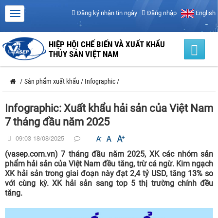
Đăng ký nhận tin ngày
Đăng nhập
English
HIỆP HỘI CHẾ BIẾN VÀ XUẤT KHẨU
THỦY SẢN VIỆT NAM
/
Sản phẩm xuất khẩu
/
Infographic
/
Infographic: Xuất khẩu hải sản của Việt Nam
7 tháng đầu năm 2025
09:03 18/08/2025
(vasep.com.vn) 7 tháng đầu năm 2025, XK các nhóm sản
phẩm hải sản của Việt Nam đều tăng, trừ cá ngừ. Kim ngạch
XK hải sản trong giai đoạn này đạt 2,4 tỷ USD, tăng 13% so
với cùng kỳ. XK hải sản sang top 5 thị trường chính đều
tăng.