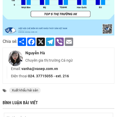
Share
Facebook
X
Telegram
Viber
Email
Chia sẻ:
Nguyễn Hà
Chuyên gia thị trường Cá ngừ
Email:
vanha@vasep.com.vn
Điện thoại
024. 37715055 - ext. 216
Xuất khẩu hải sản
BÌNH LUẬN BÀI VIẾT