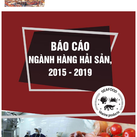
Góp ý Dự thảo Luật An toàn thực phẩm
(sửa đổi)
Thuế Mục 301 và bài toán thích ứng của
tôm Việt tại thị...
Xuất khẩu cá tra sang CPTPP: Mở rộng cơ
hội cho hàng giá trị...
Xuất khẩu cá ngừ Việt Nam sang Canada
tăng nhẹ, áp lực mới...