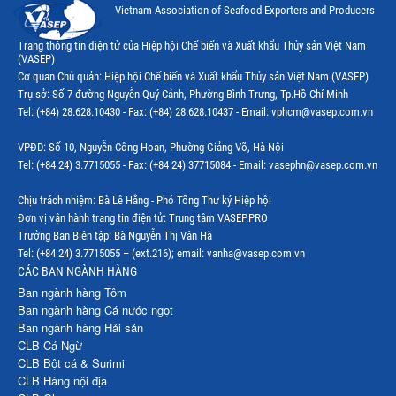
Vietnam Association of Seafood Exporters and Producers
Thị trường Tây Ban Nha
Trang thông tin điện tử của Hiệp hội Chế biến và Xuất khẩu Thủy sản Việt Nam
(VASEP)
Thị trường thủy sản khác
Cơ quan Chủ quản: Hiệp hội Chế biến và Xuất khẩu Thủy sản Việt Nam (VASEP)
Trụ sở: Số 7 đường Nguyễn Quý Cảnh, Phường Bình Trưng, Tp.Hồ Chí Minh
Thị trường thủy sản thế giới
Tel: (+84) 28.628.10430 - Fax: (+84) 28.628.10437 - Email: vphcm@vasep.com.vn
VPĐD: Số 10, Nguyễn Công Hoan, Phường Giảng Võ, Hà Nội
Tel: (+84 24) 3.7715055 - Fax: (+84 24) 37715084 - Email: vasephn@vasep.com.vn
Chịu trách nhiệm: Bà Lê Hằng - Phó Tổng Thư ký Hiệp hội
Đơn vị vận hành trang tin điện tử: Trung tâm VASEP.PRO
Trưởng Ban Biên tập: Bà Nguyễn Thị Vân Hà
Tel: (+84 24) 3.7715055 – (ext.216); email: vanha@vasep.com.vn
CÁC BAN NGÀNH HÀNG
Ban ngành hàng Tôm
Ban ngành hàng Cá nước ngọt
Ban ngành hàng Hải sản
CLB Cá Ngừ
CLB Bột cá & Surimi
CLB Hàng nội địa