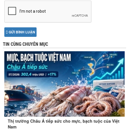
GỬI BÌNH LUẬN
TIN CÙNG CHUYÊN MỤC
Thị trường Châu Á tiếp sức cho mực, bạch tuộc của Việt
Nam