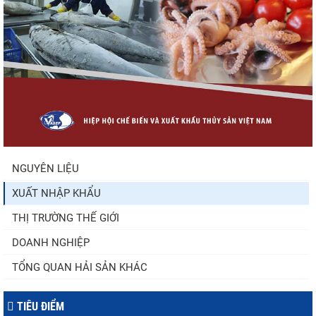
Nguồn cung giảm, giá cá rô phi Trung
Quốc tiếp tục tăng
Trung Quốc tăng mạnh nhập khẩu mực,
trong khi nguồn cung...
NGUYÊN LIỆU
XUẤT NHẬP KHẨU
Còn chưa đầy 3 tuần đến Vietfish 2026:
Sẵn sàng cho chuỗi...
THỊ TRƯỜNG THẾ GIỚI
DOANH NGHIỆP
TỔNG QUAN HẢI SẢN KHÁC
TIÊU ĐIỂM