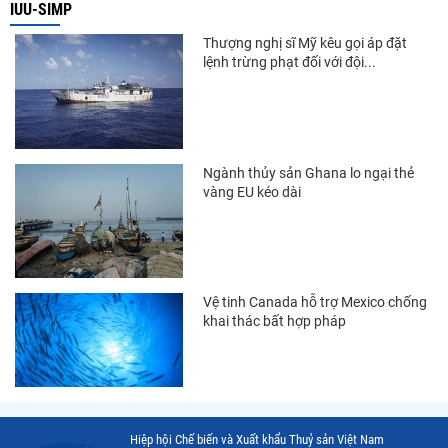
Thị trường Chile
IUU-SIMP
Thị trường Canada
Thượng nghị sĩ Mỹ kêu gọi áp đặt
lệnh trừng phạt đối với đội...
Thị trường Ecuador
Thị trường EU
Thị trường Indonesia
Ngành thủy sản Ghana lo ngại thẻ
Thị trường Mexico
vàng EU kéo dài
Thị trường Mỹ
Thị trường Nga
Thị trường Hàn Quốc
Vệ tinh Canada hỗ trợ Mexico chống
khai thác bất hợp pháp
Thị trường Nhật Bản
Thị trường Thái Lan
Thị trường Trung Quốc
Hiệp hội Chế biến và Xuất khẩu Thuỷ sản Việt Nam
Thị trường Philippines