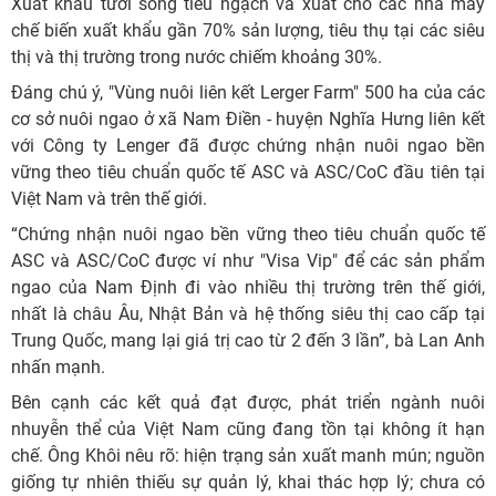
Xuất khẩu tươi sống tiểu ngạch và xuất cho các nhà máy
chế biến xuất khẩu gần 70% sản lượng, tiêu thụ tại các siêu
thị và thị trường trong nước chiếm khoảng 30%.
Đáng chú ý, "Vùng nuôi liên kết Lerger Farm" 500 ha của các
cơ sở nuôi ngao ở xã Nam Điền - huyện Nghĩa Hưng liên kết
với Công ty Lenger đã được chứng nhận nuôi ngao bền
vững theo tiêu chuẩn quốc tế ASC và ASC/CoC đầu tiên tại
Việt Nam và trên thế giới.
“Chứng nhận nuôi ngao bền vững theo tiêu chuẩn quốc tế
ASC và ASC/CoC được ví như "Visa Vip" để các sản phẩm
ngao của Nam Định đi vào nhiều thị trường trên thế giới,
nhất là châu Âu, Nhật Bản và hệ thống siêu thị cao cấp tại
Trung Quốc, mang lại giá trị cao từ 2 đến 3 lần”, bà Lan Anh
nhấn mạnh.
Bên cạnh các kết quả đạt được, phát triển ngành nuôi
nhuyễn thể của Việt Nam cũng đang tồn tại không ít hạn
chế. Ông Khôi nêu rõ: hiện trạng sản xuất manh mún; nguồn
giống tự nhiên thiếu sự quản lý, khai thác hợp lý; chưa có