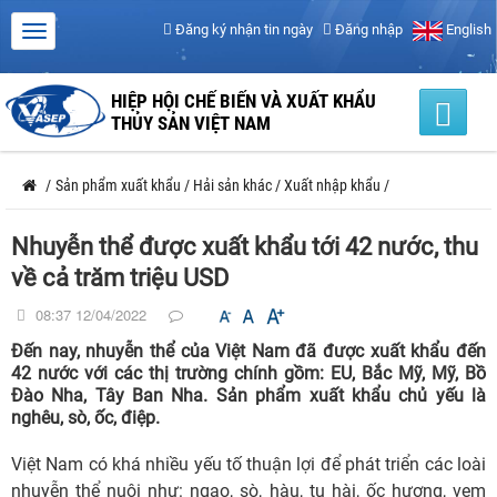
Đăng ký nhận tin ngày
Đăng nhập
English
HIỆP HỘI CHẾ BIẾN VÀ XUẤT KHẨU
THỦY SẢN VIỆT NAM
/
Sản phẩm xuất khẩu
/
Hải sản khác
/
Xuất nhập khẩu
/
Nhuyễn thể được xuất khẩu tới 42 nước, thu
về cả trăm triệu USD
08:37 12/04/2022
Đến nay, nhuyễn thể của Việt Nam đã được xuất khẩu đến
42 nước với các thị trường chính gồm: EU, Bắc Mỹ, Mỹ, Bồ
Đào Nha, Tây Ban Nha. Sản phẩm xuất khẩu chủ yếu là
nghêu, sò, ốc, điệp.
Việt Nam có khá nhiều yếu tố thuận lợi để phát triển các loài
nhuyễn thể nuôi như: ngao, sò, hàu, tu hài, ốc hương, vẹm