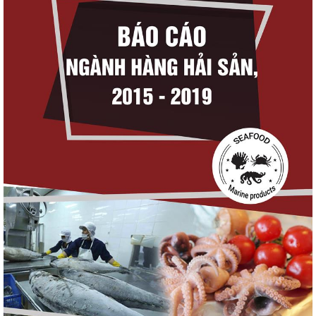
Thuế Mục 301 và bài toán thích ứng của
tôm Việt tại thị...
Nguồn cung giảm, giá cá rô phi Trung
Quốc tiếp tục tăng
Điểm tin thủy sản thế giới ngày 3/8/2026
Trung Quốc tăng mạnh nhập khẩu mực,
trong khi nguồn cung...