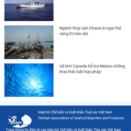
Thị trường Ecuador
Thị trường EU
Thị trường Indonesia
Ngành thủy sản Ghana lo ngại thẻ
Thị trường Mexico
vàng EU kéo dài
Thị trường Mỹ
Thị trường Nga
Thị trường Hàn Quốc
Vệ tinh Canada hỗ trợ Mexico chống
khai thác bất hợp pháp
Thị trường Nhật Bản
Thị trường Thái Lan
Thị trường Trung Quốc
Thị trường Philippines
Hiệp hội Chế biến và Xuất khẩu Thuỷ sản Việt Nam
Vietnam Association of Seafood Exporters and Producers
Thị trường Tây Ban Nha
Trang thông tin điện tử của Hiệp hội Chế biến và Xuất khẩu Thủy sản Việt Nam
Thị trường thủy sản khác