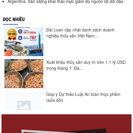
Argentina: Sản lượng khai thác mực giảm dù nguồn lợi dồi dào
ĐỌC NHIỀU
Đài Loan cập nhật danh sách doanh
nghiệp thủy sản Việt Nam...
Xuất khẩu thủy sản duy trì trên 1,1 tỷ USD
trong tháng 7: Đà...
Góp ý Dự thảo Luật An toàn thực phẩm
(sửa đổi)
Nghị quyết 20-NQ/TW: Định hướng phát
triển thủy sản trong...