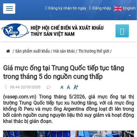
Đăng ký nhận tin ngày
Đăng nhập
English
HIỆP HỘI CHẾ BIẾN VÀ XUẤT KHẨU
THỦY SẢN VIỆT NAM
/
Sản phẩm xuất khẩu
/
Hải sản khác
/
Thị trường thế giới
/
Giá mực ống tại Trung Quốc tiếp tục tăng
trong tháng 5 do nguồn cung thấp
09:44 22/05/2026
(vasep.com.vn) Trong tháng 5/2026, giá mực ống tại thị
trường Trung Quốc tiếp tục xu hướng tăng, với cả mực ống
khổng lồ Peru và mực ống Argentina đồng loạt đi lên trong
bối cảnh nguồn cung nguyên liệu thô suy giảm và hoạt động
khai thác bị gián đoạn.