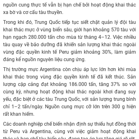
nguồn cung thực tế vẫn bị hạn chế bởi hoạt động khai thác
xa bờ và cơ cấu tàu thuyền.
Trong khi đó, Trung Quốc tiếp tục siết chặt quản lý đội tàu
khai thác mực ở vùng biển sâu, giới hạn khoảng 570 tàu với
hạn ngạch 280.000 tấn cho mùa từ tháng 4–12. Việc nhiều
tàu quay về bảo dưỡng đã khiến sản lượng khai thác ngoài
vùng đặc quyền kinh tế Peru giảm khoảng 30%, làm giảm
đáng kể nguồn nguyên liệu cung ứng.
Thị trường mực Argentina còn chịu áp lực lớn hơn khi mùa
khai thác trong vùng đặc quyền kinh tế đã kết thúc. Sản
lượng cập cảng đạt khoảng 186.000 tấn, tăng 37% so với
cùng kỳ, nhưng hoạt động khai thác ngoài khơi đang suy
yếu, đặc biệt ở các tàu Trung Quốc, với sản lượng trung bình
chỉ 1–2 tấn/ngày. Nguồn cung mực cỡ lớn trên 300 g hiện
rất khan hiếm.
Các doanh nghiệp chế biến nhận định sự thiếu hụt đồng thời
từ Peru và Argentina, cùng với việc giảm hoạt động khai
thác và hạn chế tàu biển sâu, đang tạo áp lực tăng giá rõ rệt.