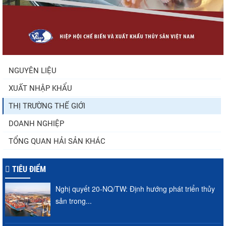
Thông báo 407/TB-VPCP: Tập trung cao
độ, tạo chuyển biến...
NGUYÊN LIỆU
XUẤT NHẬP KHẨU
Xuất khẩu cá ngừ Việt Nam sang Canada
tăng nhẹ, áp lực mới...
THỊ TRƯỜNG THẾ GIỚI
DOANH NGHIỆP
TỔNG QUAN HẢI SẢN KHÁC
TIÊU ĐIỂM
Nghị quyết 20-NQ/TW: Định hướng phát triển thủy
sản trong...