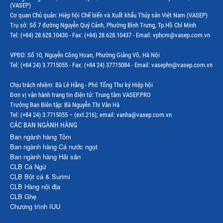
(VASEP)
Cơ quan Chủ quản: Hiệp hội Chế biến và Xuất khẩu Thủy sản Việt Nam (VASEP)
Thị trường thủy sản thế giới
Trụ sở: Số 7 đường Nguyễn Quý Cảnh, Phường Bình Trưng, Tp.Hồ Chí Minh
Tel: (+84) 28.628.10430 - Fax: (+84) 28.628.10437 - Email: vphcm@vasep.com.vn
VPĐD: Số 10, Nguyễn Công Hoan, Phường Giảng Võ, Hà Nội
Tel: (+84 24) 3.7715055 - Fax: (+84 24) 37715084 - Email: vasephn@vasep.com.vn
Chịu trách nhiệm: Bà Lê Hằng - Phó Tổng Thư ký Hiệp hội
Đơn vị vận hành trang tin điện tử: Trung tâm VASEP.PRO
Trưởng Ban Biên tập: Bà Nguyễn Thị Vân Hà
Tel: (+84 24) 3.7715055 – (ext.216); email: vanha@vasep.com.vn
CÁC BAN NGÀNH HÀNG
Ban ngành hàng Tôm
Ban ngành hàng Cá nước ngọt
Ban ngành hàng Hải sản
CLB Cá Ngừ
CLB Bột cá & Surimi
CLB Hàng nội địa
CLB Ghẹ
Chương trình IUU