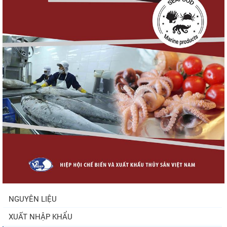
mại Sim Ba gia nhập...
Nguồn cung giảm, giá cá rô phi Trung
Quốc tiếp tục tăng
Nhập khẩu tôm của Mỹ phục hồi trong
tháng 5/2026
Trung Quốc tăng mạnh nhập khẩu mực,
trong khi nguồn cung...
NGUYÊN LIỆU
XUẤT NHẬP KHẨU
Điểm tin thủy sản thế giới ngày 3/8/2026