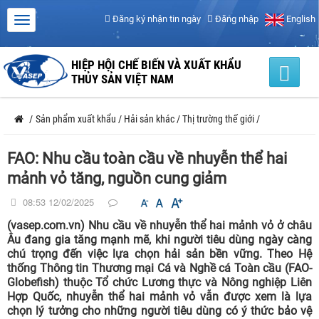
Đăng ký nhận tin ngày
Đăng nhập
English
HIỆP HỘI CHẾ BIẾN VÀ XUẤT KHẨU
THỦY SẢN VIỆT NAM
/
Sản phẩm xuất khẩu
/
Hải sản khác
/
Thị trường thế giới
/
FAO: Nhu cầu toàn cầu về nhuyễn thể hai
mảnh vỏ tăng, nguồn cung giảm
08:53 12/02/2025
(vasep.com.vn) Nhu cầu về nhuyễn thể hai mảnh vỏ ở châu
Âu đang gia tăng mạnh mẽ, khi người tiêu dùng ngày càng
chú trọng đến việc lựa chọn hải sản bền vững. Theo Hệ
thống Thông tin Thương mại Cá và Nghề cá Toàn cầu (FAO-
Globefish) thuộc Tổ chức Lương thực và Nông nghiệp Liên
Hợp Quốc, nhuyễn thể hai mảnh vỏ vẫn được xem là lựa
chọn lý tưởng cho những người tiêu dùng có ý thức bảo vệ