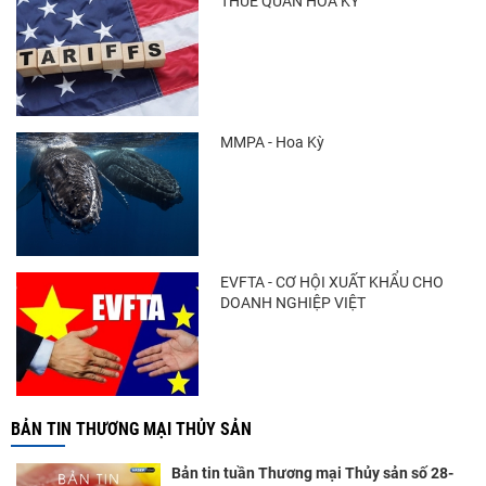
THUẾ QUAN HOA KỲ
MMPA - Hoa Kỳ
EVFTA - CƠ HỘI XUẤT KHẨU CHO
DOANH NGHIỆP VIỆT
BẢN TIN THƯƠNG MẠI THỦY SẢN
Bản tin tuần Thương mại Thủy sản số 28-