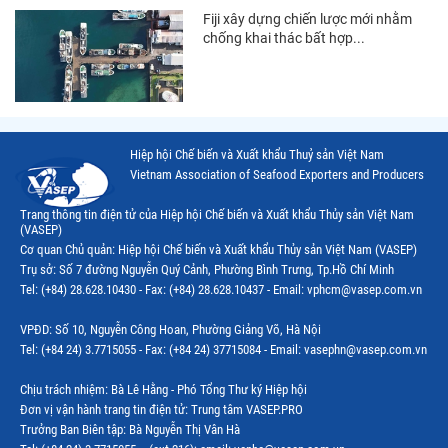
Fiji xây dựng chiến lược mới nhằm
Thị trường Hàn Quốc
chống khai thác bất hợp...
Thị trường Nhật Bản
Thị trường Thái Lan
Thị trường Trung Quốc
Hiệp hội Chế biến và Xuất khẩu Thuỷ sản Việt Nam
Vietnam Association of Seafood Exporters and Producers
Thị trường Philippines
Thị trường Tây Ban Nha
Trang thông tin điện tử của Hiệp hội Chế biến và Xuất khẩu Thủy sản Việt Nam
(VASEP)
Thị trường thủy sản khác
Cơ quan Chủ quản: Hiệp hội Chế biến và Xuất khẩu Thủy sản Việt Nam (VASEP)
Trụ sở: Số 7 đường Nguyễn Quý Cảnh, Phường Bình Trưng, Tp.Hồ Chí Minh
Thị trường thủy sản thế giới
Tel: (+84) 28.628.10430 - Fax: (+84) 28.628.10437 - Email: vphcm@vasep.com.vn
VPĐD: Số 10, Nguyễn Công Hoan, Phường Giảng Võ, Hà Nội
Tel: (+84 24) 3.7715055 - Fax: (+84 24) 37715084 - Email: vasephn@vasep.com.vn
Chịu trách nhiệm: Bà Lê Hằng - Phó Tổng Thư ký Hiệp hội
Đơn vị vận hành trang tin điện tử: Trung tâm VASEP.PRO
Trưởng Ban Biên tập: Bà Nguyễn Thị Vân Hà