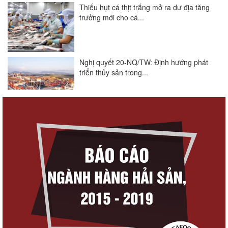
Thiếu hụt cá thịt trắng mở ra dư địa tăng
trưởng mới cho cá...
Nghị quyết 20-NQ/TW: Định hướng phát
triển thủy sản trong...
Góp ý Dự thảo Luật An toàn thực phẩm
(sửa đổi)
Thuế Mục 301 và bài toán thích ứng của
tôm Việt tại thị...
VASEP chào đón Công ty Cổ phần Thương