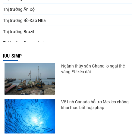
Thị trường Ấn Độ
Thị trường Bồ Đào Nha
Thị trường Brazil
Thị trường Bangladesh
Thị trường Chile
IUU-SIMP
Thị trường Canada
Ngành thủy sản Ghana lo ngại thẻ
vàng EU kéo dài
Thị trường Ecuador
Thị trường EU
Thị trường Indonesia
Vệ tinh Canada hỗ trợ Mexico chống
khai thác bất hợp pháp
Thị trường Mexico
Thị trường Mỹ
Thị trường Nga