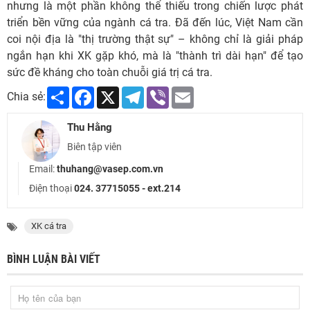
nhưng là một phần không thể thiếu trong chiến lược phát
triển bền vững của ngành cá tra. Đã đến lúc, Việt Nam cần
coi nội địa là "thị trường thật sự" – không chỉ là giải pháp
ngắn hạn khi XK gặp khó, mà là "thành trì dài hạn" để tạo
sức đề kháng cho toàn chuỗi giá trị cá tra.
Share
Facebook
X
Telegram
Viber
Email
Chia sẻ:
Thu Hằng
Biên tập viên
Email:
thuhang@vasep.com.vn
Điện thoại
024. 37715055 - ext.214
XK cá tra
BÌNH LUẬN BÀI VIẾT