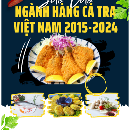
Thuế Mục 301 và bài toán thích ứng của
tôm Việt tại thị...
Nguồn cung giảm, giá cá rô phi Trung
Quốc tiếp tục tăng
Điểm tin thủy sản thế giới ngày 3/8/2026
Trung Quốc tăng mạnh nhập khẩu mực,
trong khi nguồn cung...