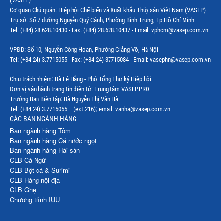
(VASEP)
Thị trường EU
Cơ quan Chủ quản: Hiệp hội Chế biến và Xuất khẩu Thủy sản Việt Nam (VASEP)
Trụ sở: Số 7 đường Nguyễn Quý Cảnh, Phường Bình Trưng, Tp.Hồ Chí Minh
Thị trường Indonesia
Tel: (+84) 28.628.10430 - Fax: (+84) 28.628.10437 - Email: vphcm@vasep.com.vn
Thị trường Mexico
VPĐD: Số 10, Nguyễn Công Hoan, Phường Giảng Võ, Hà Nội
Thị trường Mỹ
Tel: (+84 24) 3.7715055 - Fax: (+84 24) 37715084 - Email: vasephn@vasep.com.vn
Thị trường Nga
Chịu trách nhiệm: Bà Lê Hằng - Phó Tổng Thư ký Hiệp hội
Đơn vị vận hành trang tin điện tử: Trung tâm VASEP.PRO
Thị trường Hàn Quốc
Trưởng Ban Biên tập: Bà Nguyễn Thị Vân Hà
Tel: (+84 24) 3.7715055 – (ext.216); email: vanha@vasep.com.vn
Thị trường Nhật Bản
CÁC BAN NGÀNH HÀNG
Ban ngành hàng Tôm
Thị trường Thái Lan
Ban ngành hàng Cá nước ngọt
Ban ngành hàng Hải sản
Thị trường Trung Quốc
CLB Cá Ngừ
Thị trường Philippines
CLB Bột cá & Surimi
CLB Hàng nội địa
Thị trường Tây Ban Nha
CLB Ghẹ
Chương trình IUU
Thị trường thủy sản khác