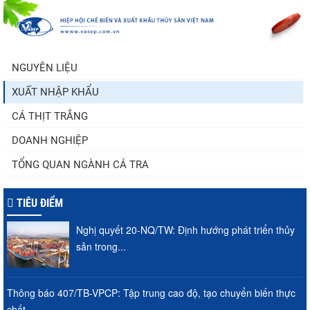
Thông báo 407/TB-VPCP: Tập trung cao
độ, tạo chuyển biến...
NGUYÊN LIỆU
XUẤT NHẬP KHẨU
Còn chưa đầy 3 tuần đến Vietfish 2026:
Sẵn sàng cho chuỗi...
CÁ THỊT TRẮNG
DOANH NGHIỆP
TỔNG QUAN NGÀNH CÁ TRA
TIÊU ĐIỂM
Nghị quyết 20-NQ/TW: Định hướng phát triển thủy
sản trong...
Thông báo 407/TB-VPCP: Tập trung cao độ, tạo chuyển biến thực
chất...