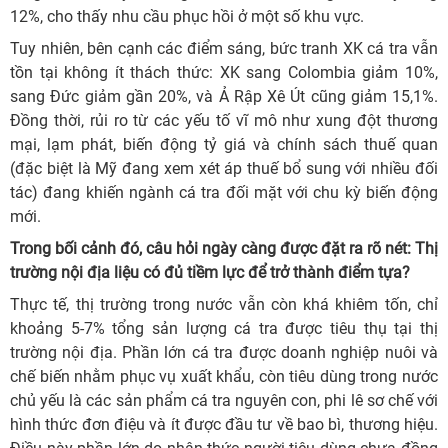
12%, cho thấy nhu cầu phục hồi ở một số khu vực.
Tuy nhiên, bên cạnh các điểm sáng, bức tranh XK cá tra vẫn
tồn tại không ít thách thức: XK sang Colombia giảm 10%,
sang Đức giảm gần 20%, và Ả Rập Xê Út cũng giảm 15,1%.
Đồng thời, rủi ro từ các yếu tố vĩ mô như xung đột thương
mại, lạm phát, biến động tỷ giá và chính sách thuế quan
(đặc biệt là Mỹ đang xem xét áp thuế bổ sung với nhiều đối
tác) đang khiến ngành cá tra đối mặt với chu kỳ biến động
mới.
Trong bối cảnh đó, câu hỏi ngày càng được đặt ra rõ nét: Thị
trường nội địa liệu có đủ tiềm lực để trở thành điểm tựa?
Thực tế, thị trường trong nước vẫn còn khá khiêm tốn, chỉ
khoảng 5-7% tổng sản lượng cá tra được tiêu thụ tại thị
trường nội địa. Phần lớn cá tra được doanh nghiệp nuôi và
chế biến nhằm phục vụ xuất khẩu, còn tiêu dùng trong nước
chủ yếu là các sản phẩm cá tra nguyên con, phi lê sơ chế với
hình thức đơn điệu và ít được đầu tư về bao bì, thương hiệu.