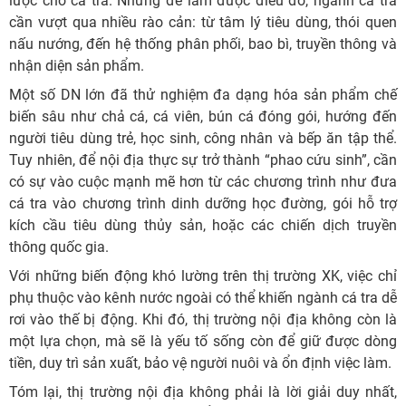
lược cho cá tra. Nhưng để làm được điều đó, ngành cá tra
cần vượt qua nhiều rào cản: từ tâm lý tiêu dùng, thói quen
nấu nướng, đến hệ thống phân phối, bao bì, truyền thông và
nhận diện sản phẩm.
Một số DN lớn đã thử nghiệm đa dạng hóa sản phẩm chế
biến sâu như chả cá, cá viên, bún cá đóng gói, hướng đến
người tiêu dùng trẻ, học sinh, công nhân và bếp ăn tập thể.
Tuy nhiên, để nội địa thực sự trở thành “phao cứu sinh”, cần
có sự vào cuộc mạnh mẽ hơn từ các chương trình như đưa
cá tra vào chương trình dinh dưỡng học đường, gói hỗ trợ
kích cầu tiêu dùng thủy sản, hoặc các chiến dịch truyền
thông quốc gia.
Với những biến động khó lường trên thị trường XK, việc chỉ
phụ thuộc vào kênh nước ngoài có thể khiến ngành cá tra dễ
rơi vào thế bị động. Khi đó, thị trường nội địa không còn là
một lựa chọn, mà sẽ là yếu tố sống còn để giữ được dòng
tiền, duy trì sản xuất, bảo vệ người nuôi và ổn định việc làm.
Tóm lại, thị trường nội địa không phải là lời giải duy nhất,