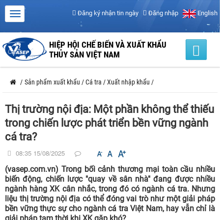
Đăng ký nhận tin ngày
Đăng nhập
English
HIỆP HỘI CHẾ BIẾN VÀ XUẤT KHẨU
THỦY SẢN VIỆT NAM
/
Sản phẩm xuất khẩu
/
Cá tra
/
Xuất nhập khẩu
/
Thị trường nội địa: Một phần không thể thiếu
trong chiến lược phát triển bền vững ngành
cá tra?
08:35 15/08/2025
(vasep.com.vn) Trong bối cảnh thương mại toàn cầu nhiều
biến động, chiến lược "quay về sân nhà" đang được nhiều
ngành hàng XK cân nhắc, trong đó có ngành cá tra. Nhưng
liệu thị trường nội địa có thể đóng vai trò như một giải pháp
bền vững thực sự cho ngành cá tra Việt Nam, hay vẫn chỉ là
giải pháp tạm thời khi XK gặp khó?