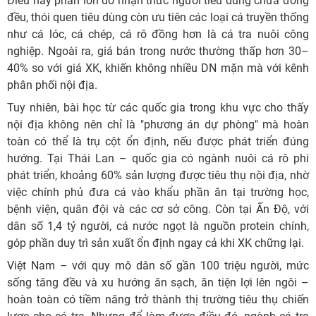
Điều này phần lớn do nhận thức người tiêu dùng chưa đồng
đều, thói quen tiêu dùng còn ưu tiên các loại cá truyền thống
như cá lóc, cá chép, cá rô đồng hơn là cá tra nuôi công
nghiệp. Ngoài ra, giá bán trong nước thường thấp hơn 30–
40% so với giá XK, khiến không nhiều DN mặn mà với kênh
phân phối nội địa.
Tuy nhiên, bài học từ các quốc gia trong khu vực cho thấy
nội địa không nên chỉ là "phương án dự phòng" mà hoàn
toàn có thể là trụ cột ổn định, nếu được phát triển đúng
hướng. Tại Thái Lan – quốc gia có ngành nuôi cá rô phi
phát triển, khoảng 60% sản lượng được tiêu thụ nội địa, nhờ
việc chính phủ đưa cá vào khẩu phần ăn tại trường học,
bệnh viện, quân đội và các cơ sở công. Còn tại Ấn Độ, với
dân số 1,4 tỷ người, cá nước ngọt là nguồn protein chính,
góp phần duy trì sản xuất ổn định ngay cả khi XK chững lại.
Việt Nam – với quy mô dân số gần 100 triệu người, mức
sống tăng đều và xu hướng ăn sạch, ăn tiện lợi lên ngôi –
hoàn toàn có tiềm năng trở thành thị trường tiêu thụ chiến