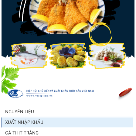
Nguồn cung giảm, giá cá rô phi Trung
Quốc tiếp tục tăng
Nhập khẩu tôm của Mỹ phục hồi trong
tháng 5/2026
Trung Quốc tăng mạnh nhập khẩu mực,
trong khi nguồn cung...
NGUYÊN LIỆU
XUẤT NHẬP KHẨU
Điểm tin thủy sản thế giới ngày 3/8/2026
CÁ THỊT TRẮNG