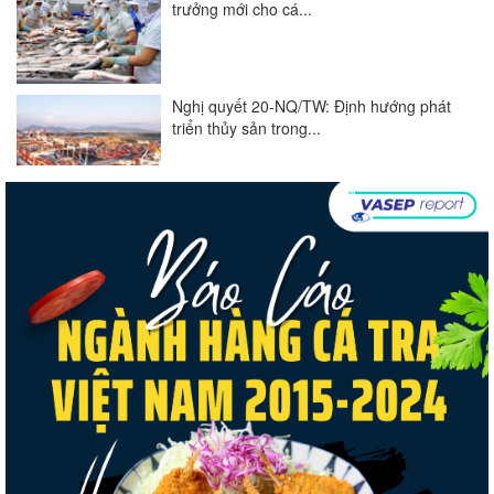
trưởng mới cho cá...
Nghị quyết 20-NQ/TW: Định hướng phát
triển thủy sản trong...
Góp ý Dự thảo Luật An toàn thực phẩm
(sửa đổi)
Thuế Mục 301 và bài toán thích ứng của
tôm Việt tại thị...
VASEP chào đón Công ty Cổ phần Thương
mại Sim Ba gia nhập...