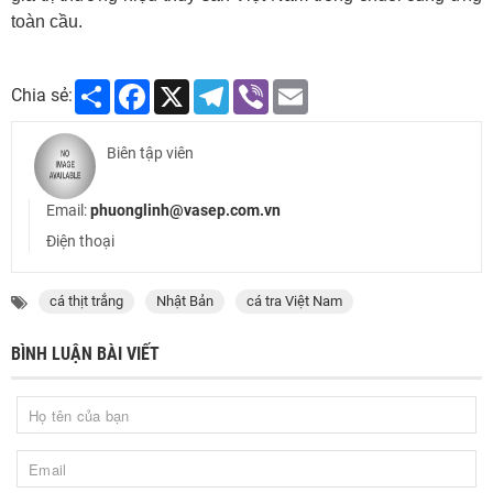
toàn cầu.
Share
Facebook
X
Telegram
Viber
Email
Chia sẻ:
Biên tập viên
Email:
phuonglinh@vasep.com.vn
Điện thoại
cá thịt trắng
Nhật Bản
cá tra Việt Nam
BÌNH LUẬN BÀI VIẾT