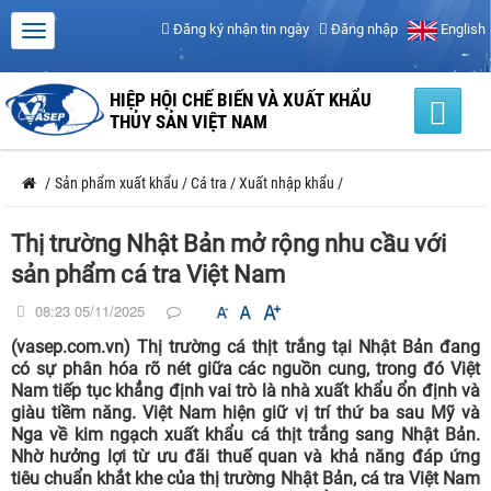
Đăng ký nhận tin ngày
Đăng nhập
English
HIỆP HỘI CHẾ BIẾN VÀ XUẤT KHẨU
THỦY SẢN VIỆT NAM
/
Sản phẩm xuất khẩu
/
Cá tra
/
Xuất nhập khẩu
/
Thị trường Nhật Bản mở rộng nhu cầu với
sản phẩm cá tra Việt Nam
08:23 05/11/2025
(vasep.com.vn) Thị trường cá thịt trắng tại Nhật Bản đang
có sự phân hóa rõ nét giữa các nguồn cung, trong đó Việt
Nam tiếp tục khẳng định vai trò là nhà xuất khẩu ổn định và
giàu tiềm năng. Việt Nam hiện giữ vị trí thứ ba sau Mỹ và
Nga về kim ngạch xuất khẩu cá thịt trắng sang Nhật Bản.
Nhờ hưởng lợi từ ưu đãi thuế quan và khả năng đáp ứng
tiêu chuẩn khắt khe của thị trường Nhật Bản, cá tra Việt Nam