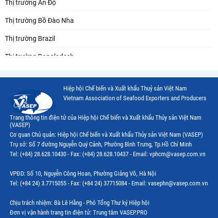
Thị trường Ấn Độ
Thị trường Bồ Đào Nha
Thị trường Brazil
Thị trường Bangladesh
Thị trường Chile
Hiệp hội Chế biến và Xuất khẩu Thuỷ sản Việt Nam
Thị trường Canada
Vietnam Association of Seafood Exporters and Producers
Thị trường Ecuador
Trang thông tin điện tử của Hiệp hội Chế biến và Xuất khẩu Thủy sản Việt Nam
(VASEP)
Thị trường EU
Cơ quan Chủ quản: Hiệp hội Chế biến và Xuất khẩu Thủy sản Việt Nam (VASEP)
Trụ sở: Số 7 đường Nguyễn Quý Cảnh, Phường Bình Trưng, Tp.Hồ Chí Minh
Thị trường Indonesia
Tel: (+84) 28.628.10430 - Fax: (+84) 28.628.10437 - Email: vphcm@vasep.com.vn
Thị trường Mexico
VPĐD: Số 10, Nguyễn Công Hoan, Phường Giảng Võ, Hà Nội
Thị trường Mỹ
Tel: (+84 24) 3.7715055 - Fax: (+84 24) 37715084 - Email: vasephn@vasep.com.vn
Thị trường Nga
Chịu trách nhiệm: Bà Lê Hằng - Phó Tổng Thư ký Hiệp hội
Đơn vị vận hành trang tin điện tử: Trung tâm VASEP.PRO