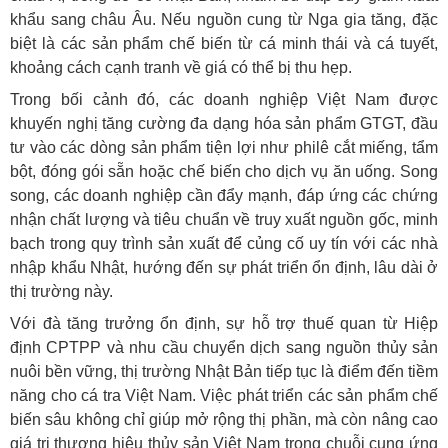
khẩu sang châu Âu. Nếu nguồn cung từ Nga gia tăng, đặc
biệt là các sản phẩm chế biến từ cá minh thái và cá tuyết,
khoảng cách cạnh tranh về giá có thể bị thu hẹp.
Trong bối cảnh đó, các doanh nghiệp Việt Nam được
khuyến nghị tăng cường đa dạng hóa sản phẩm GTGT, đầu
tư vào các dòng sản phẩm tiện lợi như philê cắt miếng, tẩm
bột, đóng gói sẵn hoặc chế biến cho dịch vụ ăn uống. Song
song, các doanh nghiệp cần đẩy mạnh, đáp ứng các chứng
nhận chất lượng và tiêu chuẩn về truy xuất nguồn gốc, minh
bạch trong quy trình sản xuất để củng cố uy tín với các nhà
nhập khẩu Nhật, hướng đến sự phát triển ổn định, lâu dài ở
thị trường này.
Với đà tăng trưởng ổn định, sự hỗ trợ thuế quan từ Hiệp
định CPTPP và nhu cầu chuyển dịch sang nguồn thủy sản
nuôi bền vững, thị trường Nhật Bản tiếp tục là điểm đến tiềm
năng cho cá tra Việt Nam. Việc phát triển các sản phẩm chế
biến sâu không chỉ giúp mở rộng thị phần, mà còn nâng cao
giá trị thương hiệu thủy sản Việt Nam trong chuỗi cung ứng