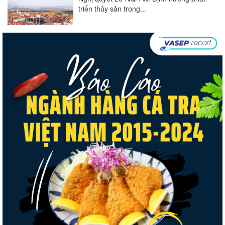
triển thủy sản trong...
Góp ý Dự thảo Luật An toàn thực phẩm
(sửa đổi)
Thuế Mục 301 và bài toán thích ứng của
tôm Việt tại thị...
VASEP chào đón Công ty Cổ phần Thương
mại Sim Ba gia nhập...
Nguồn cung giảm, giá cá rô phi Trung