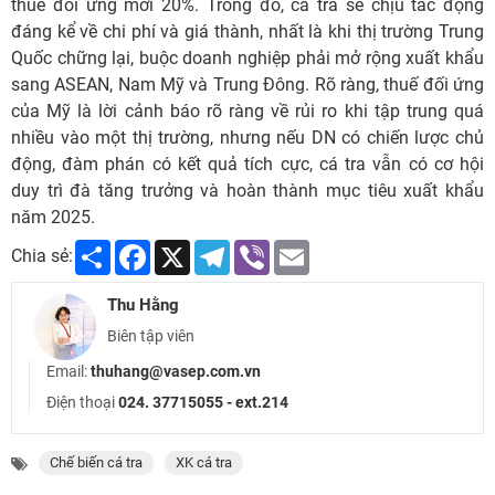
thuế đối ứng mới 20%. Trong đó, cá tra sẽ chịu tác động
đáng kể về chi phí và giá thành, nhất là khi thị trường Trung
Quốc chững lại, buộc doanh nghiệp phải mở rộng xuất khẩu
sang ASEAN, Nam Mỹ và Trung Đông. Rõ ràng, thuế đối ứng
của Mỹ là lời cảnh báo rõ ràng về rủi ro khi tập trung quá
nhiều vào một thị trường, nhưng nếu DN có chiến lược chủ
động, đàm phán có kết quả tích cực, cá tra vẫn có cơ hội
duy trì đà tăng trưởng và hoàn thành mục tiêu xuất khẩu
năm 2025.
Share
Facebook
X
Telegram
Viber
Email
Chia sẻ:
Thu Hằng
Biên tập viên
Email:
thuhang@vasep.com.vn
Điện thoại
024. 37715055 - ext.214
Chế biến cá tra
XK cá tra