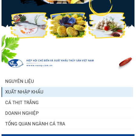
Quốc tiếp tục tăng
Nhập khẩu tôm của Mỹ phục hồi trong
tháng 5/2026
Trung Quốc tăng mạnh nhập khẩu mực,
trong khi nguồn cung...
NGUYÊN LIỆU
XUẤT NHẬP KHẨU
Điểm tin thủy sản thế giới ngày 3/8/2026
CÁ THỊT TRẮNG
DOANH NGHIỆP
TỔNG QUAN NGÀNH CÁ TRA