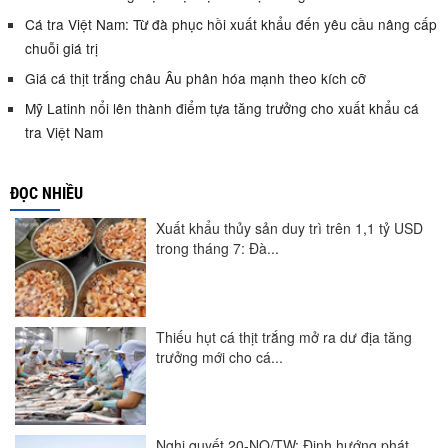
Cá tra Việt Nam: Từ đà phục hồi xuất khẩu đến yêu cầu nâng cấp
chuỗi giá trị
Giá cá thịt trắng châu Âu phân hóa mạnh theo kích cỡ
Mỹ Latinh nổi lên thành điểm tựa tăng trưởng cho xuất khẩu cá
tra Việt Nam
ĐỌC NHIỀU
Xuất khẩu thủy sản duy trì trên 1,1 tỷ USD
trong tháng 7: Đà...
Thiếu hụt cá thịt trắng mở ra dư địa tăng
trưởng mới cho cá...
Nghị quyết 20-NQ/TW: Định hướng phát