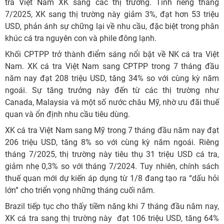
tra Việt Nam XK sang các thị trường. Tính riêng tháng
7/2025, XK sang thị trường này giảm 3%, đạt hơn 53 triệu
USD, phản ánh sự chững lại về nhu cầu, đặc biệt trong phân
khúc cá tra nguyên con và phile đông lạnh.
Khối CPTPP trở thành điểm sáng nổi bật về NK cá tra Việt
Nam. XK cá tra Việt Nam sang CPTPP trong 7 tháng đầu
năm nay đạt 208 triệu USD, tăng 34% so với cùng kỳ năm
ngoái. Sự tăng trưởng này đến từ các thị trường như
Canada, Malaysia và một số nước châu Mỹ, nhờ ưu đãi thuế
quan và ổn định nhu cầu tiêu dùng.
XK cá tra Việt Nam sang Mỹ trong 7 tháng đầu năm nay đạt
206 triệu USD, tăng 8% so với cùng kỳ năm ngoái. Riêng
tháng 7/2025, thị trường này tiêu thụ 31 triệu USD cá tra,
giảm nhẹ 0,3% so với tháng 7/2024. Tuy nhiên, chính sách
thuế quan mới dự kiến áp dụng từ 1/8 đang tạo ra “dấu hỏi
lớn” cho triển vọng những tháng cuối năm.
Brazil tiếp tục cho thấy tiềm năng khi 7 tháng đầu năm nay,
XK cá tra sang thị trường này đạt 106 triệu USD, tăng 64%