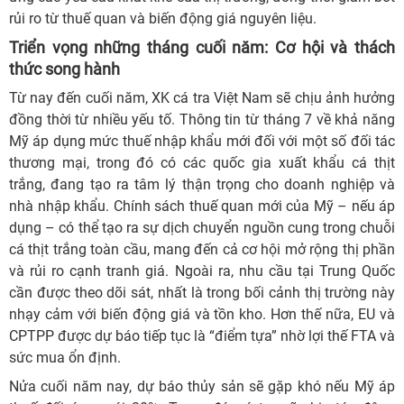
rủi ro từ thuế quan và biến động giá nguyên liệu.
Triển vọng những tháng cuối năm: Cơ hội và thách
thức song hành
Từ nay đến cuối năm, XK cá tra Việt Nam sẽ chịu ảnh hưởng
đồng thời từ nhiều yếu tố. Thông tin từ tháng 7 về khả năng
Mỹ áp dụng mức thuế nhập khẩu mới đối với một số đối tác
thương mại, trong đó có các quốc gia xuất khẩu cá thịt
trắng, đang tạo ra tâm lý thận trọng cho doanh nghiệp và
nhà nhập khẩu. Chính sách thuế quan mới của Mỹ – nếu áp
dụng – có thể tạo ra sự dịch chuyển nguồn cung trong chuỗi
cá thịt trắng toàn cầu, mang đến cả cơ hội mở rộng thị phần
và rủi ro cạnh tranh giá. Ngoài ra, nhu cầu tại Trung Quốc
cần được theo dõi sát, nhất là trong bối cảnh thị trường này
nhạy cảm với biến động giá và tồn kho. Hơn thế nữa, EU và
CPTPP được dự báo tiếp tục là “điểm tựa” nhờ lợi thế FTA và
sức mua ổn định.
Nửa cuối năm nay, dự báo thủy sản sẽ gặp khó nếu Mỹ áp