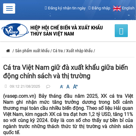
Đăng ký nhận tin ngày
Đăng nhập
English
HIỆP HỘI CHẾ BIẾN VÀ XUẤT KHẨU
THỦY SẢN VIỆT NAM
/
Sản phẩm xuất khẩu
/
Cá tra
/
Xuất nhập khẩu
/
Cá tra Việt Nam giữ đà xuất khẩu giữa biến
động chính sách và thị trường
09:12 21/08/2025
(vasep.com.vn) Bảy tháng đầu năm 2025, XK cá tra Việt
Nam ghi nhận mức tăng trưởng dương trong bối cảnh
thương mại toàn cầu nhiều biến động. Theo số liệu Hải quan
Việt Nam, kim ngạch XK cá tra đạt hơn 1,2 tỷ USD, tăng 11%
so với cùng kỳ 2024. Đây là con số cho thấy sự bền bỉ của
ngành trước những thách thức từ thị trường và chính sách
quốc tế.