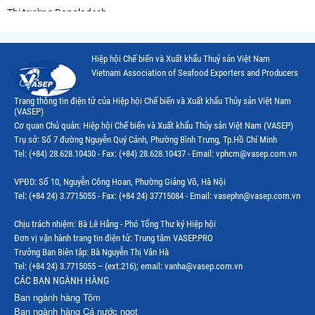
Thị trường Bangladesh
Thị trường Chile
Hiệp hội Chế biến và Xuất khẩu Thuỷ sản Việt Nam
Thị trường Canada
Vietnam Association of Seafood Exporters and Producers
Thị trường Ecuador
Trang thông tin điện tử của Hiệp hội Chế biến và Xuất khẩu Thủy sản Việt Nam
(VASEP)
Thị trường EU
Cơ quan Chủ quản: Hiệp hội Chế biến và Xuất khẩu Thủy sản Việt Nam (VASEP)
Trụ sở: Số 7 đường Nguyễn Quý Cảnh, Phường Bình Trưng, Tp.Hồ Chí Minh
Thị trường Indonesia
Tel: (+84) 28.628.10430 - Fax: (+84) 28.628.10437 - Email: vphcm@vasep.com.vn
Thị trường Mexico
VPĐD: Số 10, Nguyễn Công Hoan, Phường Giảng Võ, Hà Nội
Thị trường Mỹ
Tel: (+84 24) 3.7715055 - Fax: (+84 24) 37715084 - Email: vasephn@vasep.com.vn
Thị trường Nga
Chịu trách nhiệm: Bà Lê Hằng - Phó Tổng Thư ký Hiệp hội
Đơn vị vận hành trang tin điện tử: Trung tâm VASEP.PRO
Thị trường Hàn Quốc
Trưởng Ban Biên tập: Bà Nguyễn Thị Vân Hà
Tel: (+84 24) 3.7715055 – (ext.216); email: vanha@vasep.com.vn
Thị trường Nhật Bản
CÁC BAN NGÀNH HÀNG
Ban ngành hàng Tôm
Thị trường Thái Lan
Ban ngành hàng Cá nước ngọt