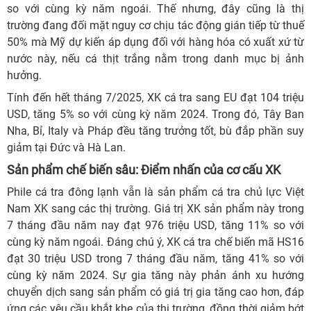
so với cùng kỳ năm ngoái. Thế nhưng, đây cũng là thị
trường đang đối mặt nguy cơ chịu tác động gián tiếp từ thuế
50% mà Mỹ dự kiến áp dụng đối với hàng hóa có xuất xứ từ
nước này, nếu cá thịt trắng nằm trong danh mục bị ảnh
hưởng.
Tính đến hết tháng 7/2025, XK cá tra sang EU đạt 104 triệu
USD, tăng 5% so với cùng kỳ năm 2024. Trong đó, Tây Ban
Nha, Bỉ, Italy và Pháp đều tăng trưởng tốt, bù đắp phần suy
giảm tại Đức và Hà Lan.
Sản phẩm chế biến sâu: Điểm nhấn của cơ cấu XK
Phile cá tra đông lạnh vẫn là sản phẩm cá tra chủ lực Việt
Nam XK sang các thị trường. Giá trị XK sản phẩm này trong
7 tháng đầu năm nay đạt 976 triệu USD, tăng 11% so với
cùng kỳ năm ngoái. Đáng chú ý, XK cá tra chế biến mã HS16
đạt 30 triệu USD trong 7 tháng đầu năm, tăng 41% so với
cùng kỳ năm 2024. Sự gia tăng này phản ánh xu hướng
chuyển dịch sang sản phẩm có giá trị gia tăng cao hơn, đáp
ứng các yêu cầu khắt khe của thị trường, đồng thời giảm bớt