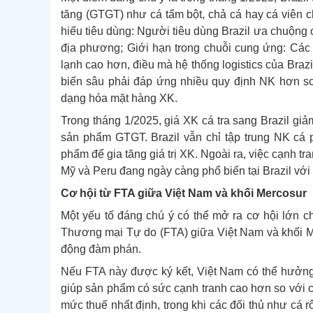
tăng (GTGT) như cá tẩm bột, chả cá hay cá viên ch
hiếu tiêu dùng: Người tiêu dùng Brazil ưa chuộng 
địa phương; Giới hạn trong chuỗi cung ứng: Cá
lạnh cao hơn, điều mà hệ thống logistics của Braz
biến sâu phải đáp ứng nhiều quy định NK hơn so
dạng hóa mặt hàng XK.
Trong tháng 1/2025, giá XK cá tra sang Brazil g
sản phẩm GTGT. Brazil vẫn chỉ tập trung NK cá
phẩm để gia tăng giá trị XK. Ngoài ra, việc cạnh t
Mỹ và Peru đang ngày càng phổ biến tại Brazil với 
Cơ hội từ FTA giữa Việt Nam và khối Mercosur
Một yếu tố đáng chú ý có thể mở ra cơ hội lớn cho
Thương mại Tự do (FTA) giữa Việt Nam và khối M
động đàm phán.
Nếu FTA này được ký kết, Việt Nam có thể hưởng l
giúp sản phẩm có sức cạnh tranh cao hơn so với cá
mức thuế nhất định, trong khi các đối thủ như cá