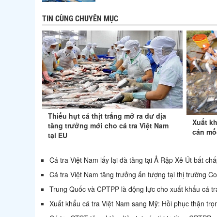
TIN CÙNG CHUYÊN MỤC
Thiếu hụt cá thịt trắng mở ra dư địa
Xuất kh
tăng trưởng mới cho cá tra Việt Nam
cán mốc
tại EU
Cá tra Việt Nam lấy lại đà tăng tại Ả Rập Xê Út bất chấp
Cá tra Việt Nam tăng trưởng ấn tượng tại thị trường C
Trung Quốc và CPTPP là động lực cho xuất khẩu cá t
Xuất khẩu cá tra Việt Nam sang Mỹ: Hồi phục thận trọ