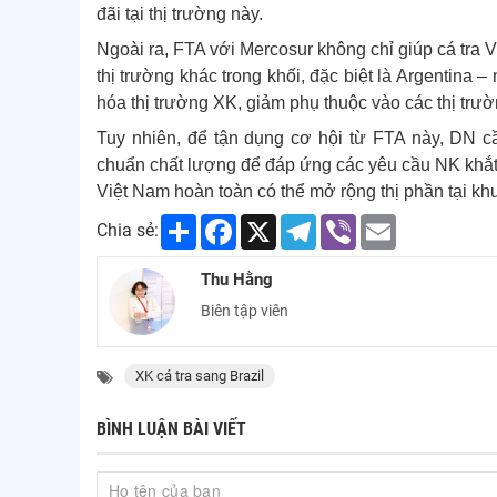
đãi tại thị trường này.
Ngoài ra, FTA với Mercosur không chỉ giúp cá tra 
thị trường khác trong khối, đặc biệt là Argentina 
hóa thị trường XK, giảm phụ thuộc vào các thị tr
Tuy nhiên, để tận dụng cơ hội từ FTA này, DN c
chuẩn chất lượng để đáp ứng các yêu cầu NK khắt 
Việt Nam hoàn toàn có thể mở rộng thị phần tại k
Share
Facebook
X
Telegram
Viber
Email
Chia sẻ:
Thu Hằng
Biên tập viên
XK cá tra sang Brazil
BÌNH LUẬN BÀI VIẾT