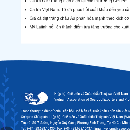
Cá tra GTGT tăng hiện diện tại các thị trường CPTPP
Cá tra Việt Nam: Từ đà phục hồi xuất khẩu đến yêu cầu
Giá cá thịt trắng châu Âu phân hóa mạnh theo kích cỡ
Mỹ Latinh nổi lên thành điểm tựa tăng trưởng cho xuất
Hiệp hội Chế biến và Xuất khẩu Thuỷ sản Việt Nam
Vietnam Association of Seafood Exporters and Pr
Trang thông tin điện tử của Hiệp hội Chế biến và Xuất khẩu Thủy sản Việ
Cơ quan Chủ quản: Hiệp hội Chế biến và Xuất khẩu Thủy sản Việt Nam (VA
Trụ sở: Số 7 đường Nguyễn Quý Cảnh, Phường Bình Trưng, Tp.Hồ Chí Minh
Tel: (+84) 28.628.10430 - Fax: (+84) 28.628.10437 - Email: vphcm@vasep.c