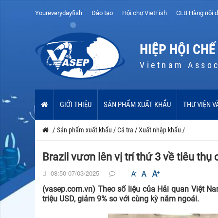
Youreverydayfish
Đào tạo
Hội chợ VietFish
CLB Hàng nội đ
HIỆP HỘI CHẾ
Vietnam Assoc
GIỚI THIỆU
SẢN PHẨM XUẤT KHẨU
THƯ VIỆN V
/
Sản phẩm xuất khẩu
/
Cá tra
/
Xuất nhập khẩu
/
Brazil vươn lên vị trí thứ 3 về tiêu thụ
08:50 07/03/2025
(vasep.com.vn) Theo số liệu của Hải quan Việt Na
triệu USD, giảm 9% so với cùng kỳ năm ngoái.