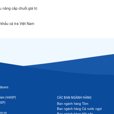
 nâng cấp chuỗi giá trị
 khẩu cá tra Việt Nam
oducers
t Nam (VASEP)
CÁC BAN NGÀNH HÀNG
SEP)
Ban ngành hàng Tôm
Ban ngành hàng Cá nước ngọt
om.vn
Ban ngành hàng Hải sản