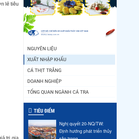
n lẻ tiêu
Trung Quốc tăng mạnh
nhập khẩu mực, trong khi
nguồn cung...
Điểm tin thủy sản thế giới
ngày 3/8/2026
NGUYÊN LIỆU
XUẤT NHẬP KHẨU
CÁ THỊT TRẮNG
DOANH NGHIỆP
TỔNG QUAN NGÀNH CÁ TRA
TIÊU ĐIỂM
Nghị quyết 20-NQ/TW:
Định hướng phát triển thủy
sản trong...
á trị gia