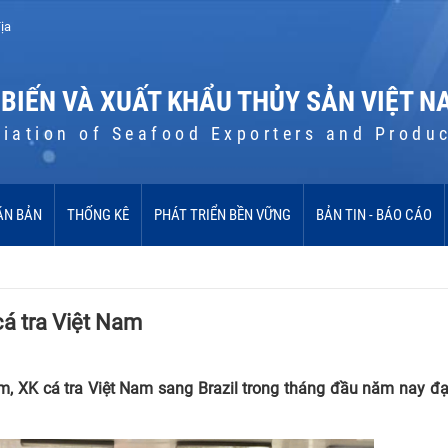
ịa
 BIẾN VÀ XUẤT KHẨU THỦY SẢN VIỆT N
iation of Seafood Exporters and Produ
ĂN BẢN
THỐNG KÊ
PHÁT TRIỂN BỀN VỮNG
BẢN TIN - BÁO CÁO
 cá tra Việt Nam
m, XK cá tra Việt Nam sang Brazil trong tháng đầu năm nay đ