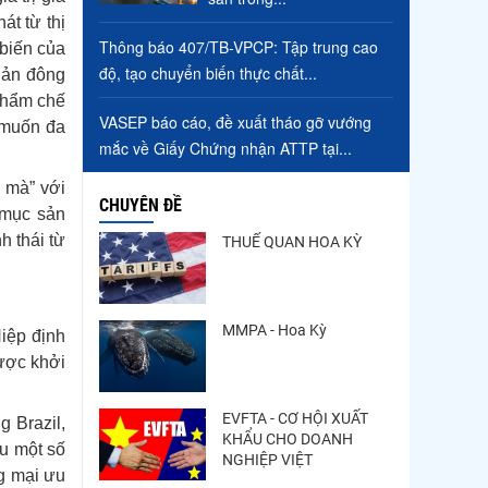
át từ thị
Thông báo 407/TB-VPCP: Tập trung cao
 biến của
độ, tạo chuyển biến thực chất...
uản đông
 phẩm chế
VASEP báo cáo, đề xuất tháo gỡ vướng
 muốn đa
mắc về Giấy Chứng nhận ATTP tại...
 mà” với
CHUYÊN ĐỀ
 mục sản
h thái từ
THUẾ QUAN HOA KỲ
MMPA - Hoa Kỳ
Hiệp định
ược khởi
EVFTA - CƠ HỘI XUẤT
g Brazil,
KHẨU CHO DOANH
ịu một số
NGHIỆP VIỆT
ng mại ưu