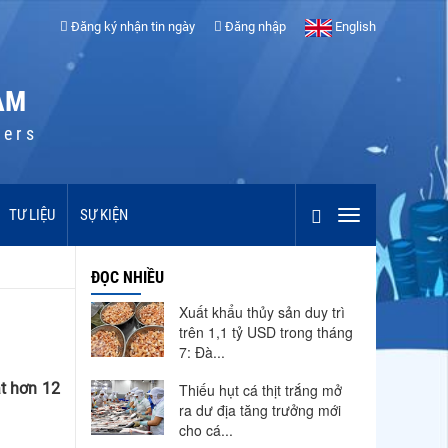
Đăng ký nhận tin ngày
Đăng nhập
English
AM
cers
TƯ LIỆU
SỰ KIỆN
ĐỌC NHIỀU
Xuất khẩu thủy sản duy trì
trên 1,1 tỷ USD trong tháng
7: Đà...
ạt hơn 12
Thiếu hụt cá thịt trắng mở
ra dư địa tăng trưởng mới
cho cá...