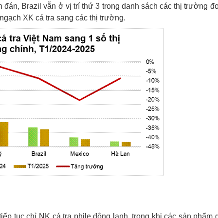
án, Brazil vẫn ở vị trí thứ 3 trong danh sách các thị trường đơ
ngạch XK cá tra sang các thị trường.
iếp tục chỉ NK cá tra phile đông lạnh, trong khi các sản phẩm gi