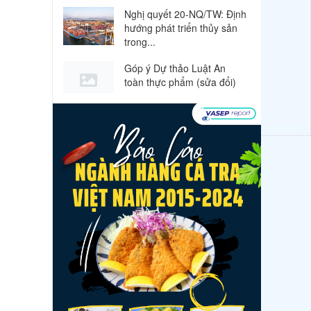
Nghị quyết 20-NQ/TW: Định
hướng phát triển thủy sản
trong...
Góp ý Dự thảo Luật An
toàn thực phẩm (sửa đổi)
Thuế Mục 301 và bài toán
thích ứng của tôm Việt tại
thị...
VASEP chào đón Công ty
Cổ phần Thương mại Sim
Ba gia nhập...
Nguồn cung giảm, giá cá rô
phi Trung Quốc tiếp tục
tăng
Nhập khẩu tôm của Mỹ
phục hồi trong tháng
5/2026