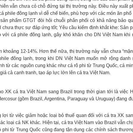
iên vẫn chưa có chỗ đứng tại thị trường này. Điều này xuất ph
cá phile đông lạnh vì dễ chế biến, phù hợp với các món ăn phổ
c sản phẩm GTGT đòi hỏi chuỗi phân phối có khả năng bảo q
il chưa thực sự đáp ứng tốt; Yêu cầu kiểm định khắt khe: Sản
 với cá phile đông lạnh, gây khó khăn cho DN Việt Nam khi
iảm khoảng 12-14%. Hơn thế nữa, thị trường này vẫn chưa “mặn
 phile đông lạnh, trong khi DN Việt Nam muốn mở rộng danh
ranh từ các nguồn cung khác như cá rô phi từ Trung Quốc, cá min
giá cả cạnh tranh, tạo áp lực lớn lên cá tra Việt Nam.
 XK cá tra Việt Nam sang Brazil trong thời gian tới là việc 
ercosur (gồm Brazil, Argentina, Paraguay và Uruguay) đang đ
ợi từ việc giảm hoặc loại bỏ thuế quan đối với cá tra XK san
c loại cá NK khác. Hiện tại, cá tra Việt Nam vào Brazil vẫn ch
 rô phi từ Trung Quốc cũng đang tận dụng các chính sách thươ