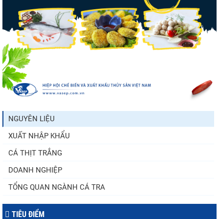
Trung Quốc tăng mạnh nhập khẩu mực,
trong khi nguồn cung...
Xuất khẩu cá ngừ Việt Nam sang Canada
tăng nhẹ, áp lực mới...
NGUYÊN LIỆU
XUẤT NHẬP KHẨU
Thông báo 407/TB-VPCP: Tập trung cao
độ, tạo chuyển biến...
CÁ THỊT TRẮNG
DOANH NGHIỆP
TỔNG QUAN NGÀNH CÁ TRA
TIÊU ĐIỂM