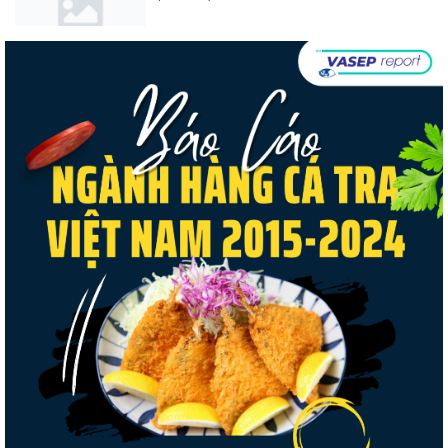
Nghị quyết 20-NQ/TW: Định hướng phát
triển thủy sản trong...
Thuế Mục 301 và bài toán thích ứng của
tôm Việt tại thị...
Nguồn cung giảm, giá cá rô phi Trung
Quốc tiếp tục tăng
Điểm tin thủy sản thế giới ngày 3/8/2026