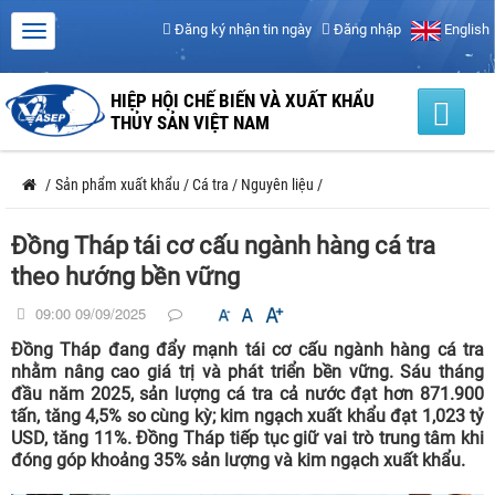
Đăng ký nhận tin ngày
Đăng nhập
English
HIỆP HỘI CHẾ BIẾN VÀ XUẤT KHẨU
THỦY SẢN VIỆT NAM
/
Sản phẩm xuất khẩu
/
Cá tra
/
Nguyên liệu
/
Đồng Tháp tái cơ cấu ngành hàng cá tra
theo hướng bền vững
09:00 09/09/2025
Đồng Tháp đang đẩy mạnh tái cơ cấu ngành hàng cá tra
nhằm nâng cao giá trị và phát triển bền vững. Sáu tháng
đầu năm 2025, sản lượng cá tra cả nước đạt hơn 871.900
tấn, tăng 4,5% so cùng kỳ; kim ngạch xuất khẩu đạt 1,023 tỷ
USD, tăng 11%. Đồng Tháp tiếp tục giữ vai trò trung tâm khi
đóng góp khoảng 35% sản lượng và kim ngạch xuất khẩu.