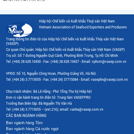
Thị trường Bangladesh
Thị trường Chile
Hiệp hội Chế biến và Xuất khẩu Thuỷ sản Việt Nam
Thị trường Canada
Vietnam Association of Seafood Exporters and Producers
Thị trường Ecuador
Trang thông tin điện tử của Hiệp hội Chế biến và Xuất khẩu Thủy sản Việt Nam
(VASEP)
Thị trường EU
Cơ quan Chủ quản: Hiệp hội Chế biến và Xuất khẩu Thủy sản Việt Nam (VASEP)
Trụ sở: Số 7 đường Nguyễn Quý Cảnh, Phường Bình Trưng, Tp.Hồ Chí Minh
Thị trường Indonesia
Tel: (+84) 28.628.10430 - Fax: (+84) 28.628.10437 - Email: vphcm@vasep.com.vn
Thị trường Mexico
VPĐD: Số 10, Nguyễn Công Hoan, Phường Giảng Võ, Hà Nội
Thị trường Mỹ
Tel: (+84 24) 3.7715055 - Fax: (+84 24) 37715084 - Email: vasephn@vasep.com.vn
Thị trường Nga
Chịu trách nhiệm: Bà Lê Hằng - Phó Tổng Thư ký Hiệp hội
Đơn vị vận hành trang tin điện tử: Trung tâm VASEP.PRO
Thị trường Hàn Quốc
Trưởng Ban Biên tập: Bà Nguyễn Thị Vân Hà
Tel: (+84 24) 3.7715055 – (ext.216); email: vanha@vasep.com.vn
Thị trường Nhật Bản
CÁC BAN NGÀNH HÀNG
Ban ngành hàng Tôm
Thị trường Thái Lan
Ban ngành hàng Cá nước ngọt